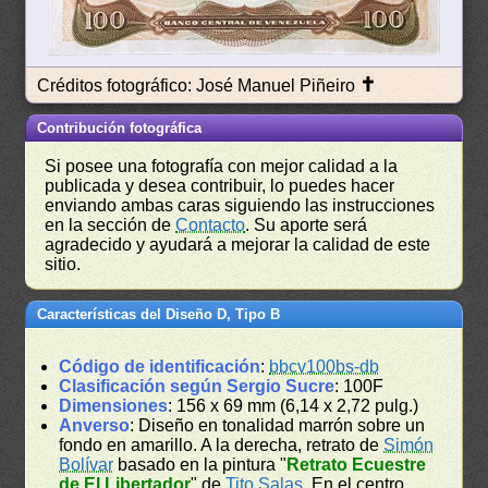
✝
Créditos fotográfico: José Manuel Piñeiro
Contribución fotográfica
Si posee una fotografía con mejor calidad a la
publicada y desea contribuir, lo puedes hacer
enviando ambas caras siguiendo las instrucciones
en la sección de
Contacto
. Su aporte será
agradecido y ayudará a mejorar la calidad de este
sitio.
Características del Diseño D, Tipo B
Código de identificación
:
bbcv100bs-db
Clasificación según Sergio Sucre
: 100F
Dimensiones
: 156 x 69 mm (6,14 x 2,72 pulg.)
Anverso
: Diseño en tonalidad marrón sobre un
fondo en amarillo. A la derecha, retrato de
Simón
Bolívar
basado en la pintura "
Retrato Ecuestre
de El Libertador
" de
Tito Salas
. En el centro,