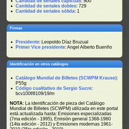
Cantidad de seriales capicúas
: 900
Cantidad de seriales dobles
: 729
Cantidad de seriales sólida
: 1
Firmas
Presidente
: Leopoldo Díaz Bruzual
Primer Vice presidente
: Angel Alberto Buenño
Identificación en otros catálogos
Catálogo Mundial de Billetes (SCWPM Krause)
:
P55g
Código cualitativo de Sergio Sucre
:
bcv100f/8109/19/m
NOTA
: La identificación de pieza del Catálogo
Mundial de Billetes (SCWPM) utilizada en este portal
está actualizada hasta: Emisiones especializadas
(7ma edición - 1995), Emisión general 1368-1960
(14ta edición - 2012) y Emisiones modernas 1961-