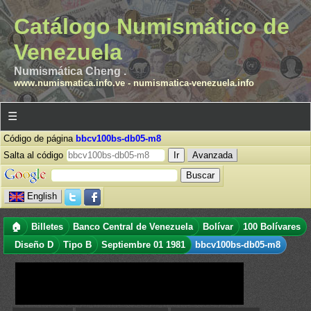
Catálogo Numismático de
Venezuela
Numismática Cheng .
www.numismatica.info.ve
-
numismatica-venezuela.info
☰
Código de página
bbcv100bs-db05-m8
Salta al código
Avanzada
English
🏠
Billetes
Banco Central de Venezuela
Bolívar
100 Bolívares
Diseño D
Tipo B
Septiembre 01 1981
bbcv100bs-db05-m8