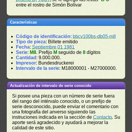
entre el rostro de Simón Bolívar
Características
Código de identificación
:
bbcv100bs-db05-m8
Tipo de pieza
: Billete emitido
Fecha
:
Septiembre 01 1981
Serie
:
M8
. Prefijo
M
seguido de
8
dígitos
Cantidad
: 9.000.000.
Impresor
: Bundesdruckerei
Intervalo de la serie
: M18000001 - M27000000.
Actualización de intervalo de serie conocido
Si posee una pieza con un número de serie fuera
del rango del intérvalo conocido, o un prefijo de
serie desconocido, puede enviar el comentario con
una fotografía del anverso siguiendo las
instruciones indicada en la sección de
Contacto
. Su
aporte será agradecido y ayudará a mejorar la
calidad de este sitio.