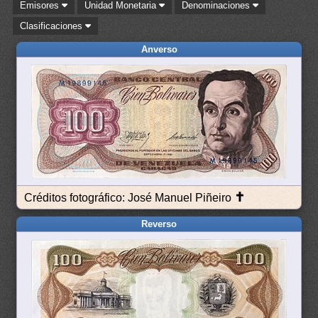
Emisores
Unidad Monetaria
Denominaciones
Clasificaciones
Anverso
✝
Créditos fotográfico: José Manuel Piñeiro
Reverso