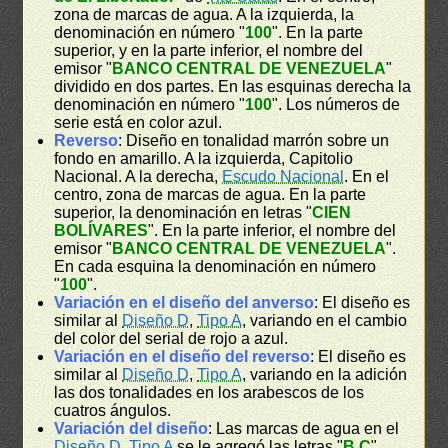
zona de marcas de agua. A la izquierda, la
denominación en número "
100
". En la parte
superior, y en la parte inferior, el nombre del
emisor "
BANCO CENTRAL DE VENEZUELA
"
dividido en dos partes. En las esquinas derecha la
denominación en número "
100
". Los números de
serie está en color azul.
Reverso
: Diseño en tonalidad marrón sobre un
fondo en amarillo. A la izquierda, Capitolio
Nacional. A la derecha,
Escudo Nacional
. En el
centro, zona de marcas de agua. En la parte
superior, la denominación en letras "
CIEN
BOLÍVARES
". En la parte inferior, el nombre del
emisor "
BANCO CENTRAL DE VENEZUELA
".
En cada esquina la denominación en número
"
100
".
Variación en el diseño del anverso
: El diseño es
similar al
Diseño D
,
Tipo A
, variando en el cambio
del color del serial de rojo a azul.
Variación en el diseño del reverso
: El diseño es
similar al
Diseño D
,
Tipo A
, variando en la adición
las dos tonalidades en los arabescos de los
cuatros ángulos.
Variación del diseño
: Las marcas de agua en el
Diseño D
,
Tipo A
se le agregó las letras "
B C
"