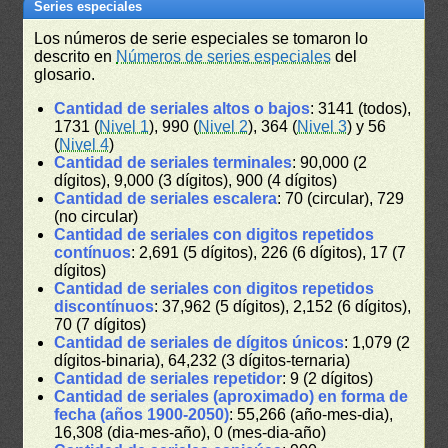
Series especiales
Los números de serie especiales se tomaron lo
descrito en
Números de series especiales
del
glosario.
Cantidad de seriales altos o bajos
: 3141 (todos),
1731 (
Nivel 1
), 990 (
Nivel 2
), 364 (
Nivel 3
) y 56
(
Nivel 4
)
Cantidad de seriales terminales
: 90,000 (2
dígitos), 9,000 (3 dígitos), 900 (4 dígitos)
Cantidad de seriales escalera
: 70 (circular), 729
(no circular)
Cantidad de seriales con digitos repetidos
contínuos
: 2,691 (5 dígitos), 226 (6 dígitos), 17 (7
dígitos)
Cantidad de seriales con digitos repetidos
discontínuos
: 37,962 (5 dígitos), 2,152 (6 dígitos),
70 (7 dígitos)
Cantidad de seriales de dígitos únicos
: 1,079 (2
dígitos-binaria), 64,232 (3 dígitos-ternaria)
Cantidad de seriales repetidor
: 9 (2 dígitos)
Cantidad de seriales (aproximado) en forma de
fecha (años 1900-2050)
: 55,266 (año-mes-dia),
16,308 (dia-mes-año), 0 (mes-dia-año)