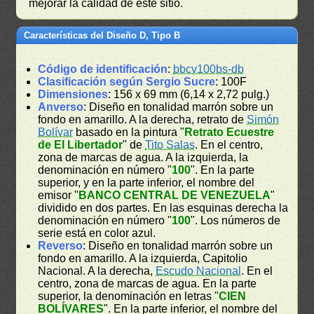
mejorar la calidad de este sitio.
Características del Diseño D, Tipo B
Código de identificación
:
bbcv100bs-db
Clasificación según Sergio Sucre
: 100F
Dimensiones
: 156 x 69 mm (6,14 x 2,72 pulg.)
Anverso
: Diseño en tonalidad marrón sobre un
fondo en amarillo. A la derecha, retrato de
Simón
Bolívar
basado en la pintura "
Retrato Ecuestre
de El Libertador
" de
Tito Salas
. En el centro,
zona de marcas de agua. A la izquierda, la
denominación en número "
100
". En la parte
superior, y en la parte inferior, el nombre del
emisor "
BANCO CENTRAL DE VENEZUELA
"
dividido en dos partes. En las esquinas derecha la
denominación en número "
100
". Los números de
serie está en color azul.
Reverso
: Diseño en tonalidad marrón sobre un
fondo en amarillo. A la izquierda, Capitolio
Nacional. A la derecha,
Escudo Nacional
. En el
centro, zona de marcas de agua. En la parte
superior, la denominación en letras "
CIEN
BOLÍVARES
". En la parte inferior, el nombre del