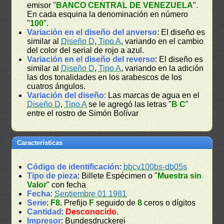
emisor "
BANCO CENTRAL DE VENEZUELA
".
En cada esquina la denominación en número
"
100
".
Variación en el diseño del anverso
: El diseño es
similar al
Diseño D
,
Tipo A
, variando en el cambio
del color del serial de rojo a azul.
Variación en el diseño del reverso
: El diseño es
similar al
Diseño D
,
Tipo A
, variando en la adición
las dos tonalidades en los arabescos de los
cuatros ángulos.
Variación del diseño
: Las marcas de agua en el
Diseño D
,
Tipo A
se le agregó las letras "
B C
"
entre el rostro de Simón Bolívar
Características
Código de identificación
:
bbcv100bs-db05s
Tipo de pieza
: Billete Espécimen o "
Muestra sin
Valor
" con fecha
Fecha
:
Septiembre 01 1981
Serie
:
F8
. Prefijo
F
seguido de
8
ceros o dígitos
Cantidad
:
Desconocido
.
Impresor
: Bundesdruckerei