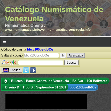
Catálogo Numismático de
Venezuela
Numismática Cheng .
www.numismatica.info.ve
-
numismatica-venezuela.info
☰
Código de página
bbcv100bs-db05s
Salta al código
Avanzada
English
🏠
Billetes
Banco Central de Venezuela
Bolívar
100 Bolívares
Diseño D
Tipo B
Septiembre 01 1981
bbcv100bs-db05s