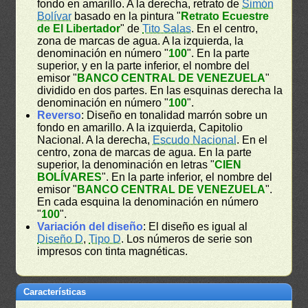
fondo en amarillo. A la derecha, retrato de
Simón
Bolívar
basado en la pintura "
Retrato Ecuestre
de El Libertador
" de
Tito Salas
. En el centro,
zona de marcas de agua. A la izquierda, la
denominación en número "
100
". En la parte
superior, y en la parte inferior, el nombre del
emisor "
BANCO CENTRAL DE VENEZUELA
"
dividido en dos partes. En las esquinas derecha la
denominación en número "
100
".
Reverso
: Diseño en tonalidad marrón sobre un
fondo en amarillo. A la izquierda, Capitolio
Nacional. A la derecha,
Escudo Nacional
. En el
centro, zona de marcas de agua. En la parte
superior, la denominación en letras "
CIEN
BOLÍVARES
". En la parte inferior, el nombre del
emisor "
BANCO CENTRAL DE VENEZUELA
".
En cada esquina la denominación en número
"
100
".
Variación del diseño
: El diseño es igual al
Diseño D
,
Tipo D
. Los números de serie son
impresos con tinta magnéticas.
Características