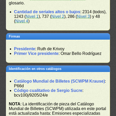
glosario.
Cantidad de seriales altos o bajos
: 2314 (todos),
1243 (
Nivel 1
), 737 (
Nivel 2
), 286 (
Nivel 3
) y 48
(
Nivel 4
)
Firmas
Presidente
: Ruth de Krivoy
Primer Vice presidente
: Omar Bello Rodríguez
Identificación en otros catálogos
Catálogo Mundial de Billetes (SCWPM Krause)
:
P66d
Código cualitativo de Sergio Sucre
:
bcv100j/9205/24/e
NOTA
: La identificación de pieza del Catálogo
Mundial de Billetes (SCWPM) utilizada en este portal
está actualizada hasta: Emisiones especializadas