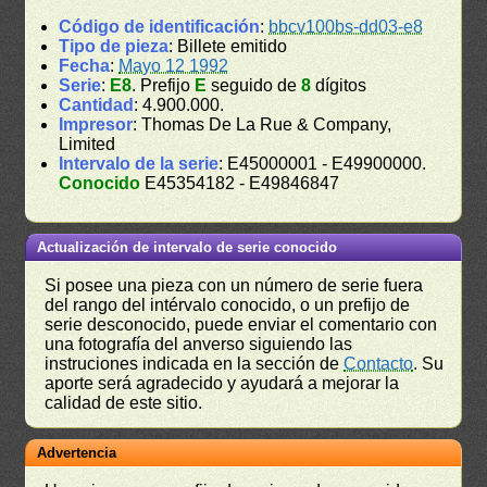
Código de identificación
:
bbcv100bs-dd03-e8
Tipo de pieza
: Billete emitido
Fecha
:
Mayo 12 1992
Serie
:
E8
. Prefijo
E
seguido de
8
dígitos
Cantidad
: 4.900.000.
Impresor
: Thomas De La Rue & Company,
Limited
Intervalo de la serie
: E45000001 - E49900000.
Conocido
E45354182 - E49846847
Actualización de intervalo de serie conocido
Si posee una pieza con un número de serie fuera
del rango del intérvalo conocido, o un prefijo de
serie desconocido, puede enviar el comentario con
una fotografía del anverso siguiendo las
instruciones indicada en la sección de
Contacto
. Su
aporte será agradecido y ayudará a mejorar la
calidad de este sitio.
Advertencia