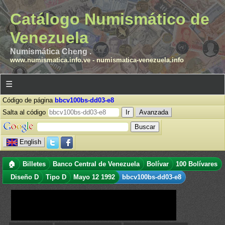
Catálogo Numismático de
Venezuela
Numismática Cheng .
www.numismatica.info.ve
-
numismatica-venezuela.info
☰
Código de página
bbcv100bs-dd03-e8
Salta al código
Avanzada
English
🏠
Billetes
Banco Central de Venezuela
Bolívar
100 Bolívares
Diseño D
Tipo D
Mayo 12 1992
bbcv100bs-dd03-e8