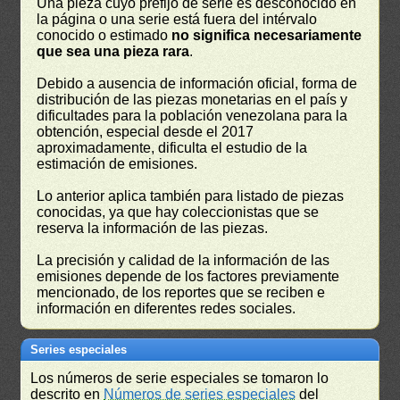
Una pieza cuyo prefijo de serie es desconocido en
la página o una serie está fuera del intérvalo
conocido o estimado
no significa necesariamente
que sea una pieza rara
.
Debido a ausencia de información oficial, forma de
distribución de las piezas monetarias en el país y
dificultades para la población venezolana para la
obtención, especial desde el 2017
aproximadamente, dificulta el estudio de la
estimación de emisiones.
Lo anterior aplica también para listado de piezas
conocidas, ya que hay coleccionistas que se
reserva la información de las piezas.
La precisión y calidad de la información de las
emisiones depende de los factores previamente
mencionado, de los reportes que se reciben e
información en diferentes redes sociales.
Series especiales
Los números de serie especiales se tomaron lo
descrito en
Números de series especiales
del