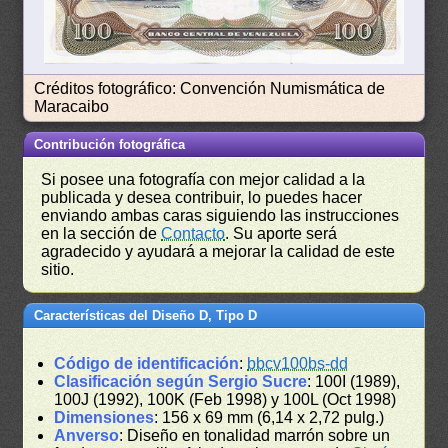
Créditos fotográfico: Convención Numismática de
Maracaibo
Contribución fotográfica
Si posee una fotografía con mejor calidad a la
publicada y desea contribuir, lo puedes hacer
enviando ambas caras siguiendo las instrucciones
en la sección de
Contacto
. Su aporte será
agradecido y ayudará a mejorar la calidad de este
sitio.
Características del Diseño D, Tipo D
Código de identificación
:
bbcv100bs-dd
Clasificación según Sergio Sucre
: 100I (1989),
100J (1992), 100K (Feb 1998) y 100L (Oct 1998)
Dimensiones
: 156 x 69 mm (6,14 x 2,72 pulg.)
Anverso
: Diseño en tonalidad marrón sobre un