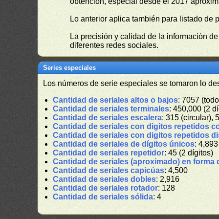
obtención, especial desde el 2017 aproxima
Lo anterior aplica también para listado de 
La precisión y calidad de la información d
diferentes redes sociales.
Series especiales
Los números de serie especiales se tomaron lo de
Cantidad de seriales altos o bajos
: 7057 (todo
Cantidad de seriales terminales
: 450,000 (2 dí
Cantidad de seriales escalera
: 315 (circular), 
Cantidad de seriales con digitos repetidos c
Cantidad de seriales con digitos repetidos d
Cantidad de seriales de dígitos únicos
: 4,893
Cantidad de seriales repetidor
: 45 (2 dígitos)
Cantidad de seriales (aproximado) en forma 
Cantidad de seriales capicúas
: 4,500
Cantidad de seriales dobles
: 2,916
Cantidad de seriales rotador
: 128
Cantidad de seriales sólida
: 4