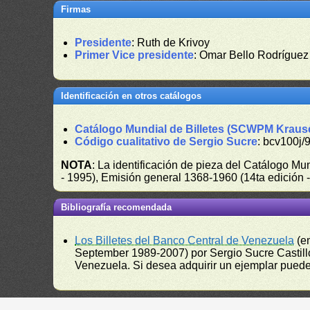
Firmas
Presidente
: Ruth de Krivoy
Primer Vice presidente
: Omar Bello Rodríguez
Identificación en otros catálogos
Catálogo Mundial de Billetes (SCWPM Kraus
Código cualitativo de Sergio Sucre
: bcv100j/
NOTA
: La identificación de pieza del Catálogo M
- 1995), Emisión general 1368-1960 (14ta edición
Bibliografía recomendada
Los Billetes del Banco Central de Venezuela
(e
September 1989-2007) por Sergio Sucre Castillo
Venezuela. Si desea adquirir un ejemplar puede a