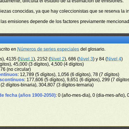
damente, dificulta el estudio de la estimación de emisiones.
piezas conocidas, ya que hay coleccionistas que se reserva la i
e las emisiones depende de los factores previamente mencionado
scrito en
Números de series especiales
del glosario.
s), 4135 (
Nivel 1
), 2152 (
Nivel 2
), 686 (
Nivel 3
) y 84 (
Nivel 4
)
gitos), 45,000 (3 dígitos), 4,500 (4 dígitos)
576 (no circular)
ontínuos
: 12,789 (5 dígitos), 1,056 (6 dígitos), 78 (7 dígitos)
iscontínuos
: 177,606 (5 dígitos), 9,651 (6 dígitos), 299 (7 dígito
 (2 dígitos-binaria), 304,807 (3 dígitos-ternaria)
de fecha (años 1900-2050)
: 0 (año-mes-dia), 0 (dia-mes-año), 