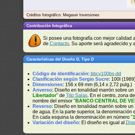
Créditos fotográfico: Megaser Inversiones
Contribución fotográfica
Si posee una fotografía con mejor calidad 
de
Contacto
. Su aporte será agradecido y a
Características del Diseño D, Tipo D
Código de identificación
:
bbcv100bs-dd
Clasificación según Sergio Sucre
: 100I (1989
Dimensiones
: 156 x 69 mm (6,14 x 2,72 pulg.)
Anverso
: Diseño en tonalidad marrón sobre un 
Libertador
" de
Tito Salas
. En el centro, zona 
nombre del emisor "
BANCO CENTRAL DE V
Reverso
: Diseño en tonalidad marrón sobre un f
de agua. En la parte superior, la denominación e
En cada esquina la denominación en número "
Variación del diseño
: El diseño es igual al
Dis