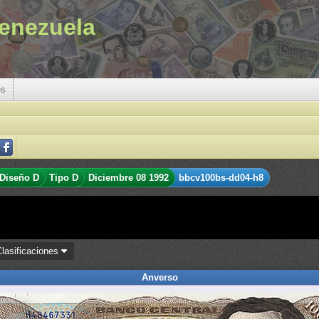
enezuela
es
Diseño D
Tipo D
Diciembre 08 1992
bbcv100bs-dd04-h8
Clasificaciones
Anverso