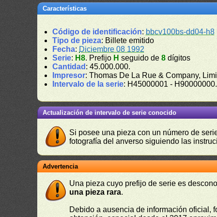
Características
Código de identificación
:
bbcv100bs-dd04-h8
Tipo de pieza
: Billete emitido
Fecha
:
Diciembre 08 1992
Serie
:
H8
. Prefijo
H
seguido de
8
dígitos
Cantidad
: 45.000.000.
Impresor
: Thomas De La Rue & Company, Limi
Intervalo de la serie
: H45000001 - H90000000
Actualización de intervalo de serie conocido
Si posee una pieza con un número de serie 
fotografía del anverso siguiendo las instru
Advertencia
Una pieza cuyo prefijo de serie es descono
una pieza rara
.
Debido a ausencia de información oficial, f