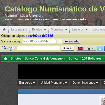
Catálogo Numismático de V
Numismática Cheng .
www.numismatica.info.ve
-
numismatica-venezuela.info
🏠
Esta página
Billetes
Monedas
Ensayos
Seccion
Código de página
bbcv100bs-dd04-h8
Salta al código
Avanzada
English
🏠
Billetes
Banco Central de Venezuela
Bolívar
100 Bolívares
Emisores
Unidad Monetaria
Denominaciones