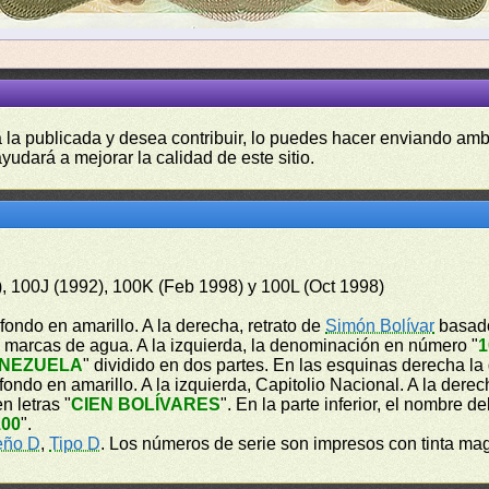
a la publicada y desea contribuir, lo puedes hacer enviando amb
yudará a mejorar la calidad de este sitio.
), 100J (1992), 100K (Feb 1998) y 100L (Oct 1998)
fondo en amarillo. A la derecha, retrato de
Simón Bolívar
basado
de marcas de agua. A la izquierda, la denominación en número "
1
ENEZUELA
" dividido en dos partes. En las esquinas derecha 
ondo en amarillo. A la izquierda, Capitolio Nacional. A la dere
n letras "
CIEN BOLÍVARES
". En la parte inferior, el nombre de
100
".
eño D
,
Tipo D
. Los números de serie son impresos con tinta ma