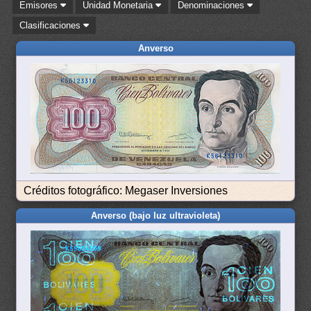
Emisores
Unidad Monetaria
Denominaciones
Clasificaciones
Anverso
Créditos fotográfico: Megaser Inversiones
Anverso (bajo luz ultravioleta)