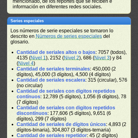
mencionado, de los reportes que se reciben e
información en diferentes redes sociales.
Series especiales
Los números de serie especiales se tomaron lo
descrito en
Números de series especiales
del
glosario.
Cantidad de seriales altos o bajos
: 7057 (todos),
4135 (
Nivel 1
), 2152 (
Nivel 2
), 686 (
Nivel 3
) y 84
(
Nivel 4
)
Cantidad de seriales terminales
: 450,000 (2
dígitos), 45,000 (3 dígitos), 4,500 (4 dígitos)
Cantidad de seriales escalera
: 315 (circular), 576
(no circular)
Cantidad de seriales con digitos repetidos
contínuos
: 12,789 (5 dígitos), 1,056 (6 dígitos), 78
(7 dígitos)
Cantidad de seriales con digitos repetidos
discontínuos
: 177,606 (5 dígitos), 9,651 (6
dígitos), 299 (7 dígitos)
Cantidad de seriales de dígitos únicos
: 4,893 (2
dígitos-binaria), 304,807 (3 dígitos-ternaria)
Cantidad de seriales repetidor
: 45 (2 dígitos)