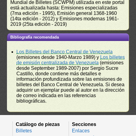
Mundial de Billetes (SCWPM) utilizada en este portal
está actualizada hasta: Emisiones especializadas
(7ma edición - 1995), Emisión general 1368-1960
(14ta edición - 2012) y Emisiones modernas 1961-
2019 (25ta edición - 2019)
Bibliografía recomendada
Los Billetes del Banco Central de Venezuela
(emisiones desde 1940-Marzo 1989) y
Los billetes
de emisión centralizada de Venezuela
(emisiones
desde September 1989-2007) por Sergio Sucre
Castillo, donde contiene más detalles e
información profundizada sobre las emisiones de
billetes del Banco Central de Venezuela. Si desea
adquirir un ejemplar puede al autor en la dirección
de correo indicada en las referencias
bibliográficas.
Catálogo de piezas
Secciones
Billetes
Enlaces