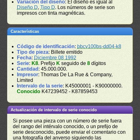
Variación del diseño
: El diseño es igual al
Diseño D
,
Tipo D
. Los números de serie son
impresos con tinta magnéticas.
Características
Código de identificación
:
bbcv100bs-dd04-k8
Tipo de pieza
: Billete emitido
Fecha
:
Diciembre 08 1992
Serie
:
K8
. Prefijo
K
seguido de
8
dígitos
Cantidad
: 45.000.000.
Impresor
: Thomas De La Rue & Company,
Limited
Intervalo de la serie
: K45000001 - K90000000.
Conocido
K47239452 - K87859453
Actualización de intervalo de serie conocido
Si posee una pieza con un número de serie fuera
del rango del intérvalo conocido, o un prefijo de
serie desconocido, puede enviar el comentario con
una fotografía del anverso siguiendo las