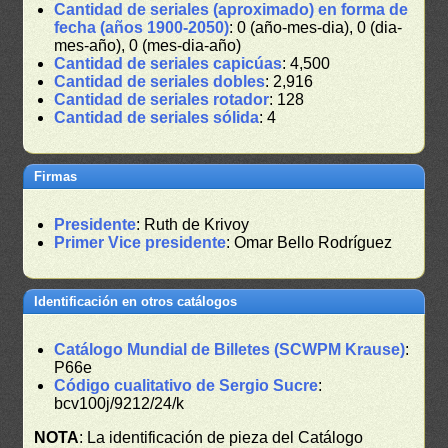
Cantidad de seriales (aproximado) en forma de
fecha (años 1900-2050)
: 0 (año-mes-dia), 0 (dia-
mes-año), 0 (mes-dia-año)
Cantidad de seriales capicúas
: 4,500
Cantidad de seriales dobles
: 2,916
Cantidad de seriales rotador
: 128
Cantidad de seriales sólida
: 4
Firmas
Presidente
: Ruth de Krivoy
Primer Vice presidente
: Omar Bello Rodríguez
Identificación en otros catálogos
Catálogo Mundial de Billetes (SCWPM Krause)
:
P66e
Código cualitativo de Sergio Sucre
:
bcv100j/9212/24/k
NOTA
: La identificación de pieza del Catálogo