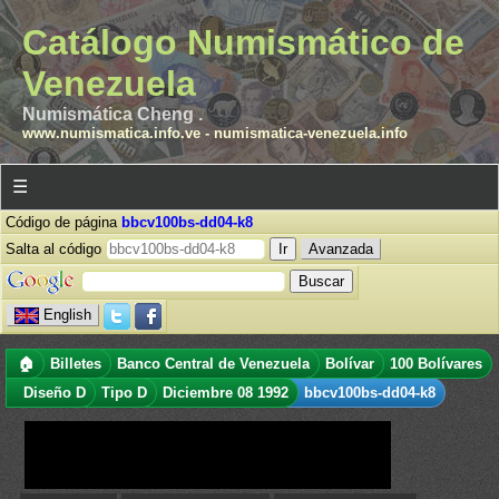
Catálogo Numismático de
Venezuela
Numismática Cheng .
www.numismatica.info.ve
-
numismatica-venezuela.info
☰
Código de página
bbcv100bs-dd04-k8
Salta al código
Avanzada
English
🏠
Billetes
Banco Central de Venezuela
Bolívar
100 Bolívares
Diseño D
Tipo D
Diciembre 08 1992
bbcv100bs-dd04-k8