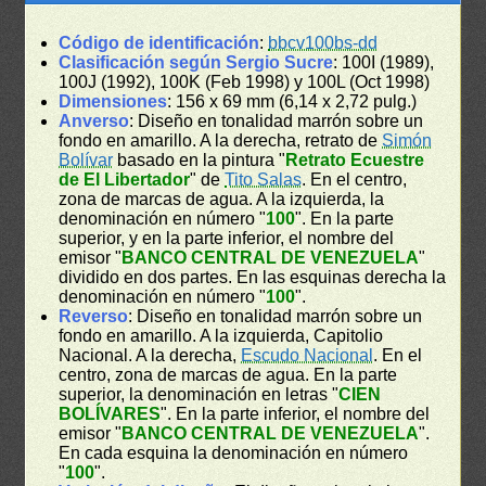
Código de identificación
:
bbcv100bs-dd
Clasificación según Sergio Sucre
: 100I (1989),
100J (1992), 100K (Feb 1998) y 100L (Oct 1998)
Dimensiones
: 156 x 69 mm (6,14 x 2,72 pulg.)
Anverso
: Diseño en tonalidad marrón sobre un
fondo en amarillo. A la derecha, retrato de
Simón
Bolívar
basado en la pintura "
Retrato Ecuestre
de El Libertador
" de
Tito Salas
. En el centro,
zona de marcas de agua. A la izquierda, la
denominación en número "
100
". En la parte
superior, y en la parte inferior, el nombre del
emisor "
BANCO CENTRAL DE VENEZUELA
"
dividido en dos partes. En las esquinas derecha la
denominación en número "
100
".
Reverso
: Diseño en tonalidad marrón sobre un
fondo en amarillo. A la izquierda, Capitolio
Nacional. A la derecha,
Escudo Nacional
. En el
centro, zona de marcas de agua. En la parte
superior, la denominación en letras "
CIEN
BOLÍVARES
". En la parte inferior, el nombre del
emisor "
BANCO CENTRAL DE VENEZUELA
".
En cada esquina la denominación en número
"
100
".