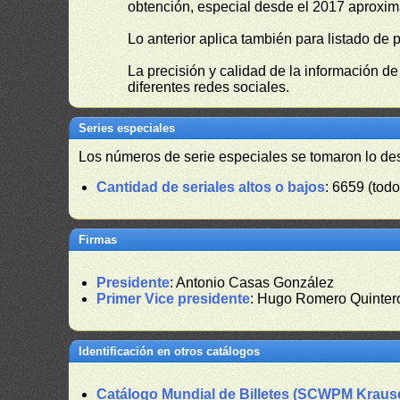
obtención, especial desde el 2017 aproxima
Lo anterior aplica también para listado de 
La precisión y calidad de la información d
diferentes redes sociales.
Series especiales
Los números de serie especiales se tomaron lo de
Cantidad de seriales altos o bajos
: 6659 (todo
Firmas
Presidente
: Antonio Casas González
Primer Vice presidente
: Hugo Romero Quinter
Identificación en otros catálogos
Catálogo Mundial de Billetes (SCWPM Kraus