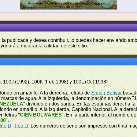
a la publicada y desea contribuir, lo puedes hacer enviando amb
yudará a mejorar la calidad de este sitio.
), 100J (1992), 100K (Feb 1998) y 100L (Oct 1998)
fondo en amarillo. A la derecha, retrato de
Simón Bolívar
basado
de marcas de agua. A la izquierda, la denominación en número "
1
ENEZUELA
" dividido en dos partes. En las esquinas derecha 
ondo en amarillo. A la izquierda, Capitolio Nacional. A la dere
n letras "
CIEN BOLÍVARES
". En la parte inferior, el nombre de
100
".
eño D
,
Tipo D
. Los números de serie son impresos con tinta ma