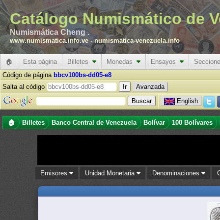
Catálogo Numismático de V
Numismática Cheng .
www.numismatica.info.ve
-
numismatica-venezuela.info
🏠
Esta página
Billetes
Monedas
Ensayos
Seccion
Código de página
bbcv100bs-dd05-e8
Salta al código
Avanzada
English
🏠
Billetes
Banco Central de Venezuela
Bolívar
100 Bolívares
Emisores
Unidad Monetaria
Denominaciones