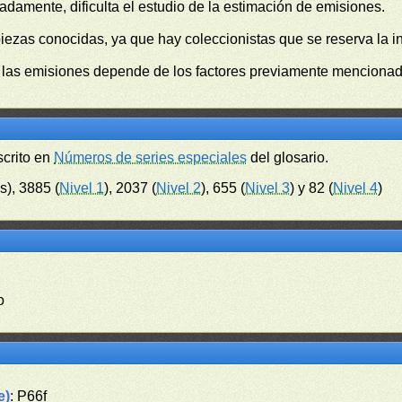
damente, dificulta el estudio de la estimación de emisiones.
piezas conocidas, ya que hay coleccionistas que se reserva la i
e las emisiones depende de los factores previamente mencionado
scrito en
Números de series especiales
del glosario.
s), 3885 (
Nivel 1
), 2037 (
Nivel 2
), 655 (
Nivel 3
) y 82 (
Nivel 4
)
o
e)
: P66f