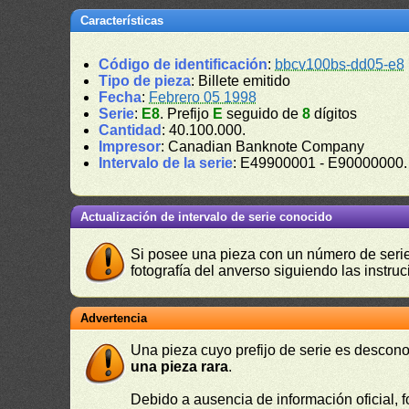
Características
Código de identificación
:
bbcv100bs-dd05-e8
Tipo de pieza
: Billete emitido
Fecha
:
Febrero 05 1998
Serie
:
E8
. Prefijo
E
seguido de
8
dígitos
Cantidad
: 40.100.000.
Impresor
: Canadian Banknote Company
Intervalo de la serie
: E49900001 - E90000000
Actualización de intervalo de serie conocido
Si posee una pieza con un número de serie 
fotografía del anverso siguiendo las instru
Advertencia
Una pieza cuyo prefijo de serie es descono
una pieza rara
.
Debido a ausencia de información oficial, f