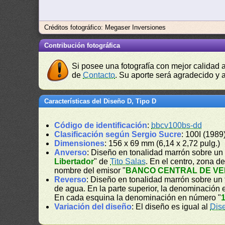
Créditos fotográfico: Megaser Inversiones
Contribución fotográfica
Si posee una fotografía con mejor calidad 
de
Contacto
. Su aporte será agradecido y a
Características del Diseño D, Tipo D
Código de identificación
:
bbcv100bs-dd
Clasificación según Sergio Sucre
: 100I (1989
Dimensiones
: 156 x 69 mm (6,14 x 2,72 pulg.)
Anverso
: Diseño en tonalidad marrón sobre un 
Libertador
" de
Tito Salas
. En el centro, zona 
nombre del emisor "
BANCO CENTRAL DE V
Reverso
: Diseño en tonalidad marrón sobre un f
de agua. En la parte superior, la denominación e
En cada esquina la denominación en número "
Variación del diseño
: El diseño es igual al
Dis