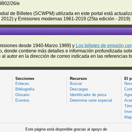
9802/26/e
undial de Billetes (SCWPM) utilizada en este portal está actual
 - 2012) y Emisiones modernas 1961-2019 (25ta edición - 2019)
misiones desde 1940-Marzo 1989) y
Los billetes de emisión ce
, donde contiene más detalles e información profundizada sobr
l autor en la dirección de correo indicada en las referencias bi
Secciones
Recursos
El p
Enlaces
Buscar
Nov
Bibliografía
Descargas
Cont
Glosario
Identificador de pieza
Agra
Eventos
Determine serie especial
Acer
Térm
Inve
Mapa
Este página está disponible gracias al apoyo de