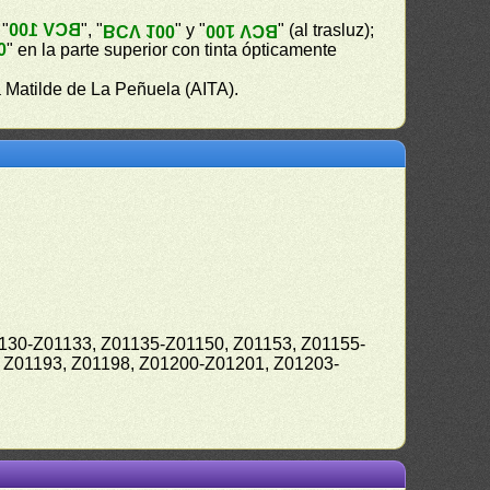
 "
BCV 100
", "
" y "
" (al trasluz);
BCV 100
BCV 100
0
" en la parte superior con tinta ópticamente
 Matilde de La Peñuela (AITA).
1130-Z01133, Z01135-Z01150, Z01153, Z01155-
 Z01193, Z01198, Z01200-Z01201, Z01203-