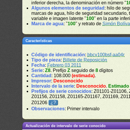
inferior derecha, la denominación en número "
1
Algunos elementos de seguridad
: hilo de se
marcas de agua, hilo de seguridad secundario, tint
variable e imagen latente "
100
" en la parte inferi
Marca de agua
: "
100
" y retrato de
Simón Bolíva
Características
Código de identificación
:
bbcv100bsf-aa04r
Tipo de pieza
:
Billete de Reposición
Fecha
:
Febrero 03 2011
Serie
:
Z8
. Prefijo
Z
seguido de
8
dígitos
Cantidad
: 108.000
(estimada)
.
Impresor
:
Desconocido
Intervalo de la serie
:
Desconocido
.
Estimado
Prefijos de serie conocidos
: Z01101-Z01106,
Z01156, Z01158, Z01165-Z01167, Z01169, Z01
Z01206
¿?
Observaciones
: Primer intervalo
Actualización de intervalo de serie conocido