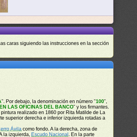
as caras siguiendo las instrucciones en la sección
A
". Por debajo, la denominación en número "
100
",
N LAS OFICINAS DEL BANCO
" y los firmantes.
intura realizado en 1860 por Rita Matilde de La
e superior derecha e inferior izquierda rotadas a
erro Ávila
como fondo. A la derecha, zona de
 A la izquierda,
Escudo Nacional
. En la parte