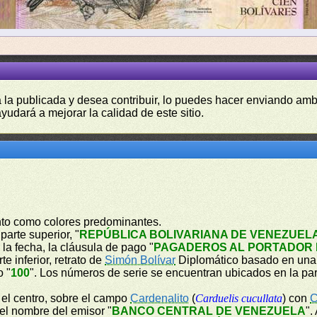
a la publicada y desea contribuir, lo puedes hacer enviando amb
yudará a mejorar la calidad de este sitio.
into como colores predominantes.
parte superior, "
REPÚBLICA BOLIVARIANA DE VENEZUEL
, la fecha, la cláusula de pago "
PAGADEROS AL PORTADOR E
e inferior, retrato de
Simón Bolívar
Diplomático basado en una p
o "
100
". Los números de serie se encuentran ubicados en la part
n el centro, sobre el campo
Cardenalito
(
Carduelis cucullata
) con
C
 el nombre del emisor "
BANCO CENTRAL DE VENEZUELA
".