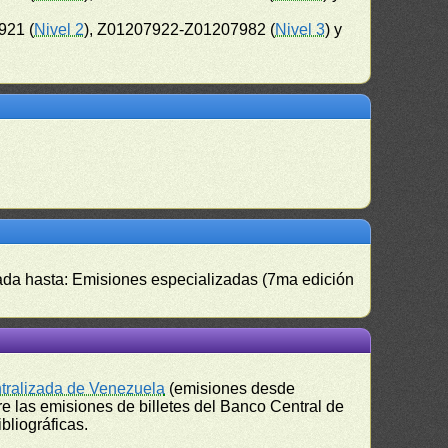
921 (
Nivel 2
), Z01207922-Z01207982 (
Nivel 3
) y
izada hasta: Emisiones especializadas (7ma edición
ntralizada de Venezuela
(emisiones desde
e las emisiones de billetes del Banco Central de
bliográficas.