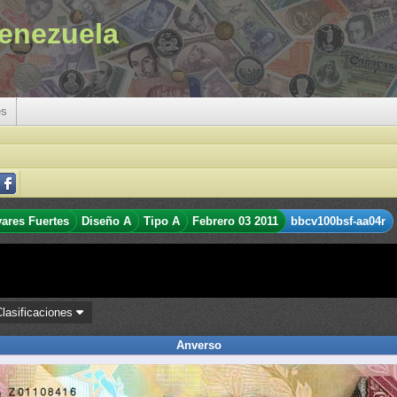
enezuela
es
vares Fuertes
Diseño A
Tipo A
Febrero 03 2011
bbcv100bsf-aa04r
Clasificaciones
Anverso