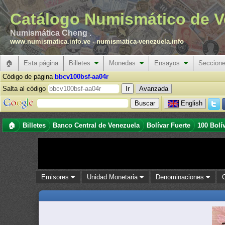
Catálogo Numismático de V
Numismática Cheng .
www.numismatica.info.ve
-
numismatica-venezuela.info
🏠
Esta página
Billetes
Monedas
Ensayos
Seccion
Código de página
bbcv100bsf-aa04r
Salta al código
Avanzada
English
🏠
Billetes
Banco Central de Venezuela
Bolívar Fuerte
100 Bolí
Emisores
Unidad Monetaria
Denominaciones