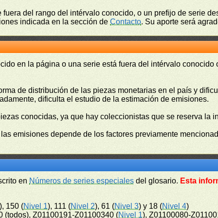
fuera del rango del intérvalo conocido, o un prefijo de serie 
ciones indicada en la sección de
Contacto
. Su aporte será agrad
cido en la página o una serie está fuera del intérvalo conocido
orma de distribución de las piezas monetarias en el país y difi
damente, dificulta el estudio de la estimación de emisiones.
piezas conocidas, ya que hay coleccionistas que se reserva la i
e las emisiones depende de los factores previamente mencionado
scrito en
Números de series especiales
del glosario.
Esta infor
), 150 (
Nivel 1
), 111 (
Nivel 2
), 61 (
Nivel 3
) y 18 (
Nivel 4
)
 (todos), Z01100191-Z01100340 (
Nivel 1
), Z01100080-Z01100