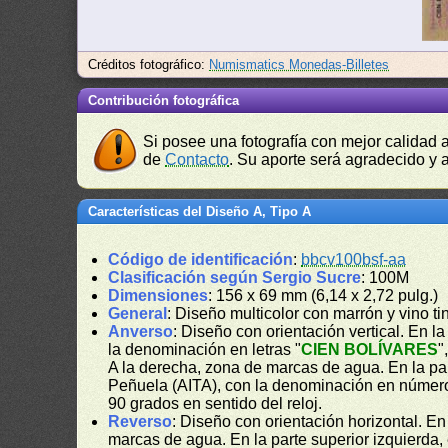
Créditos fotográfico:
Numismatics Monedas-Billetes
Contribución fotográfica
Si posee una fotografía con mejor calidad 
de
Contacto
. Su aporte será agradecido y a
Características del Diseño A, Tipo A
Código de identificación
:
bbcv100bsf-aa
Clasificación según Sergio Sucre
: 100M
Dimensiones
: 156 x 69 mm (6,14 x 2,72 pulg.)
General
: Diseño multicolor con marrón y vino t
Anverso
: Diseño con orientación vertical. En la 
la denominación en letras "
CIEN BOLÍVARES
"
A la derecha, zona de marcas de agua. En la part
Peñuela (AITA), con la denominación en númer
90 grados en sentido del reloj.
Reverso
: Diseño con orientación horizontal. E
marcas de agua. En la parte superior izquierda,