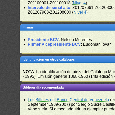
Z01100001-Z01100018 (
Nivel 4
)
Intervalo de serial alto
: Z01207661-Z01208000
Z01207983-Z01208000 (
Nivel 4
)
Firmas
Presidente BCV
: Nelson Merentes
Primer Vicepresidente BCV
: Eudomar Tovar
Identificación en otros catálogos
NOTA
: La identificación de pieza del Catálogo M
- 1995), Emisión general 1368-1960 (14ta edición
Bibliografía recomendada
Los Billetes del Banco Central de Venezuela
(e
September 1989-2007) por Sergio Sucre Castillo
Venezuela. Si desea adquirir un ejemplar puede a