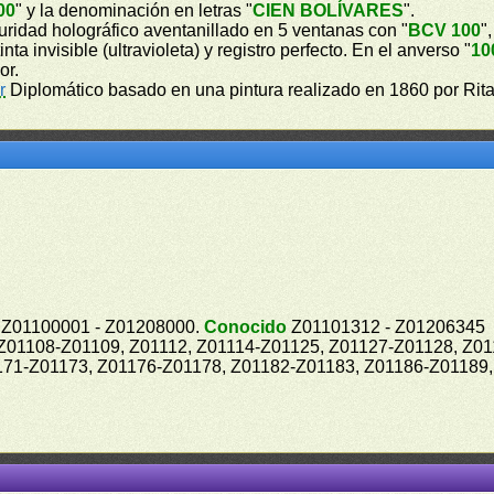
00
" y la denominación en letras "
CIEN BOLÍVARES
".
guridad holográfico aventanillado en 5 ventanas con "
BCV 100
",
a invisible (ultravioleta) y registro perfecto. En el anverso "
10
or.
r
Diplomático basado en una pintura realizado en 1860 por Rita
Z01100001 - Z01208000.
Conocido
Z01101312 - Z01206345
 Z01108-Z01109, Z01112, Z01114-Z01125, Z01127-Z01128, Z0
171-Z01173, Z01176-Z01178, Z01182-Z01183, Z01186-Z01189,