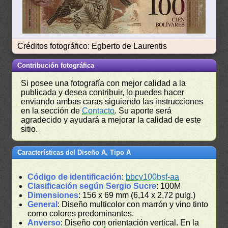
Créditos fotográfico: Egberto de Laurentis
Contribución fotográfica
Si posee una fotografía con mejor calidad a la
publicada y desea contribuir, lo puedes hacer
enviando ambas caras siguiendo las instrucciones
en la sección de
Contacto
. Su aporte será
agradecido y ayudará a mejorar la calidad de este
sitio.
Características del Diseño A, Tipo A
Código de identificación
:
bbcv100bsf-aa
Clasificación según Sergio Sucre
: 100M
Dimensiones
: 156 x 69 mm (6,14 x 2,72 pulg.)
General
: Diseño multicolor con marrón y vino tinto
como colores predominantes.
Anverso
: Diseño con orientación vertical. En la