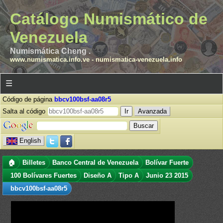
Catálogo Numismático de
Venezuela
Numismática Cheng .
www.numismatica.info.ve
-
numismatica-venezuela.info
☰
Código de página
bbcv100bsf-aa08r5
Salta al código
Avanzada
English
🏠
Billetes
Banco Central de Venezuela
Bolívar Fuerte
100 Bolívares Fuertes
Diseño A
Tipo A
Junio 23 2015
bbcv100bsf-aa08r5