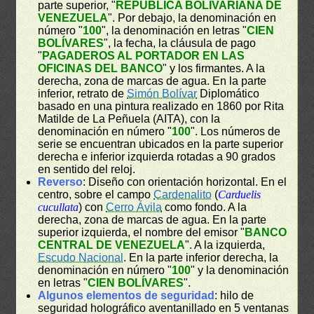
parte superior, "
REPÚBLICA BOLIVARIANA DE
VENEZUELA
". Por debajo, la denominación en
número "
100
", la denominación en letras "
CIEN
BOLÍVARES
", la fecha, la cláusula de pago
"
PAGADEROS AL PORTADOR EN LAS
OFICINAS DEL BANCO
" y los firmantes. A la
derecha, zona de marcas de agua. En la parte
inferior, retrato de
Simón Bolívar
Diplomático
basado en una pintura realizado en 1860 por Rita
Matilde de La Peñuela (AITA), con la
denominación en número "
100
". Los números de
serie se encuentran ubicados en la parte superior
derecha e inferior izquierda rotadas a 90 grados
en sentido del reloj.
Reverso
: Diseño con orientación horizontal. En el
centro, sobre el campo
Cardenalito
(
Carduelis
cucullata
) con
Cerro Ávila
como fondo. A la
derecha, zona de marcas de agua. En la parte
superior izquierda, el nombre del emisor "
BANCO
CENTRAL DE VENEZUELA
". A la izquierda,
Escudo Nacional
. En la parte inferior derecha, la
denominación en número "
100
" y la denominación
en letras "
CIEN BOLÍVARES
".
Algunos elementos de seguridad
: hilo de
seguridad holográfico aventanillado en 5 ventanas