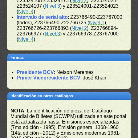
Z23524108-Z23524275 (
Nivel 2
), Z23524024-
Z23524107 (
Nivel 3
) y Z23524001-Z23524023
(
Nivel 4
)
Intervalo de serial alto
: Z23766490-Z23767000
(todos), Z23766490-Z23766725 (
Nivel 1
),
Z23766726-Z23766893 (
Nivel 2
), Z23766894-
Z23766977 (
Nivel 3
) y Z23766978-Z23767000
(
Nivel 4
)
Firmas
Presidente BCV
: Nelson Merentes
Primer Vicepresidente BCV
: José Khan
Identificación en otros catálogos
NOTA
: La identificación de pieza del Catálogo
Mundial de Billetes (SCWPM) utilizada en este portal
está actualizada hasta: Emisiones especializadas
(7ma edición - 1995), Emisión general 1368-1960
(14ta edición - 2012) y Emisiones modernas 1961-