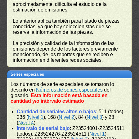
aproximadamente, dificulta el estudio de la
estimación de emisiones.
Lo anterior aplica también para listado de piezas
conocidas, ya que hay coleccionistas que se
reserva la información de las piezas.
La precisión y calidad de la información de las
emisiones depende de los factores previamente
mencionado, de los reportes que se reciben e
información en diferentes redes sociales.
Series especiales
Los números de serie especiales se tomaron lo
descrito en
Números de series especiales
del
glosario.
Esta información está basada en
cantidad y/o intérvalo estimado
Cantidad de seriales altos o bajos
: 511 (todos),
236 (
Nivel 1
), 168 (
Nivel 2
), 84 (
Nivel 3
) y 23
(
Nivel 4
)
Intervalo de serial bajo
: Z23524001-Z23524511
(todos), Z23524276-Z23524511 (
Nivel 1
),