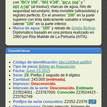
con "
BCV 100
", "
BCV 100
", "
" y "
BCV 100
" (al trasluz); marcas de agua, hilo de
BCV 100
seguridad secundario, tinta invisible (ultravioleta) y
registro perfecto. En el anverso "
100
" en la parte
superior con tinta ópticamente variable e imagen
latente "
100
" en la parte inferior.
Marca de agua
: "
100
" y retrato de
Simón Bolívar
Diplomático basado en una pintura realizado en
1860 por Rita Matilde de La Peñuela (AITA).
Características
Código de identificación
:
bbcv100bsf-aa08r5
Tipo de pieza
:
Billete de Reposición
Fecha
:
Junio 23 2015
Serie
:
Z8
. Prefijo
Z
seguido de
8
dígitos
Cantidad
: 243.000
(estimada)
.
Impresor
:
Desconocido
Intervalo de la serie
:
Desconocido
.
Estimado
Z23524001 - Z23767000.
Conocido
Z23524423 -
Z23762749
Prefijos de serie conocidos
: Z2352-Z2376
¿?
Observaciones
: Quinto intervalo. Número de