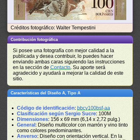
Créditos fotográfico: Walter Tempestini
Contribución fotográfica
Si posee una fotografía con mejor calidad a la
publicada y desea contribuir, lo puedes hacer
enviando ambas caras siguiendo las instrucciones
en la sección de
Contacto
. Su aporte será
agradecido y ayudará a mejorar la calidad de este
sitio.
Características del Diseño A, Tipo A
Código de identificación
:
bbcv100bsf-aa
Clasificación según Sergio Sucre
: 100M
Dimensiones
: 156 x 69 mm (6,14 x 2,72 pulg.)
General
: Diseño multicolor con marrón y vino tinto
como colores predominantes.
Anverso
: Diseño con orientación vertical. En la