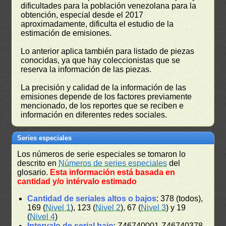
dificultades para la población venezolana para la
obtención, especial desde el 2017
aproximadamente, dificulta el estudio de la
estimación de emisiones.
Lo anterior aplica también para listado de piezas
conocidas, ya que hay coleccionistas que se
reserva la información de las piezas.
La precisión y calidad de la información de las
emisiones depende de los factores previamente
mencionado, de los reportes que se reciben e
información en diferentes redes sociales.
Series especiales
Los números de serie especiales se tomaron lo
descrito en
Números de series especiales
del
glosario.
Esta información está basada en
cantidad y/o intérvalo estimado
Cantidad de seriales altos o bajos
: 378 (todos),
169 (
Nivel 1
), 123 (
Nivel 2
), 67 (
Nivel 3
) y 19
(
Nivel 4
)
Intervalo de serial bajo
: Z46740001-Z46740378