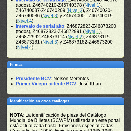
(todos), Z46740210-Z46740378 (
Nivel 1
),
Z46740087-Z46740209 (
Nivel 2
), Z46740020-
Z46740086 (
Nivel 3
) y Z46740001-Z46740019
(
Nivel 4
)
Intervalo de serial alto
: Z46872823-Z46873200
(todos), Z46872823-Z46872991 (
Nivel 1
),
Z46872992-Z46873114 (
Nivel 2
), Z46873115-
Z46873181 (
Nivel 3
) y Z46873182-Z46873200
(
Nivel 4
)
Firmas
Presidente BCV
: Nelson Merentes
Primer Vicepresidente BCV
: José Khan
Identificación en otros catálogos
NOTA
: La identificación de pieza del Catálogo
Mundial de Billetes (SCWPM) utilizada en este portal
está actualizada hasta: Emisiones especializadas
(7ma edición - 1995), Emisión general 1368-1960