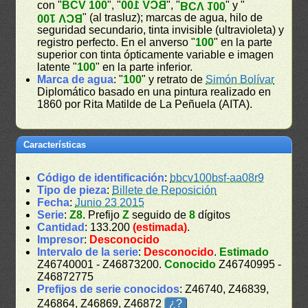
con "
BCV 100
", "
BCV 100
", "
" y "
BCV 100
" (al trasluz); marcas de agua, hilo de
BCV 100
seguridad secundario, tinta invisible (ultravioleta) y
registro perfecto. En el anverso "
100
" en la parte
superior con tinta ópticamente variable e imagen
latente "
100
" en la parte inferior.
Marca de agua
: "
100
" y retrato de
Simón Bolívar
Diplomático basado en una pintura realizado en
1860 por Rita Matilde de La Peñuela (AITA).
Características
Código de identificación
:
bbcv100bsf-aa08r9
Tipo de pieza
:
Billete de Reposición
Fecha
:
Junio 23 2015
Serie
:
Z8
. Prefijo
Z
seguido de
8
dígitos
Cantidad
: 133.200
(estimada)
.
Impresor
:
Desconocido
Intervalo de la serie
:
Desconocido
.
Estimado
Z46740001 - Z46873200.
Conocido
Z46740995 -
Z46872775
Prefijos de serie conocidos
: Z46740, Z46839,
Z46864, Z46869, Z46872
¿?