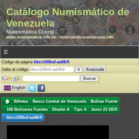
Catálogo Numismático de
Venezuela
Numismática Cheng .
www.numismatica.info.ve
-
numismatica-venezuela.info
☰
Código de página
bbcv100bsf-aa08r9
Salta al código
Avanzada
English
🏠
Billetes
Banco Central de Venezuela
Bolívar Fuerte
100 Bolívares Fuertes
Diseño A
Tipo A
Junio 23 2015
bbcv100bsf-aa08r9