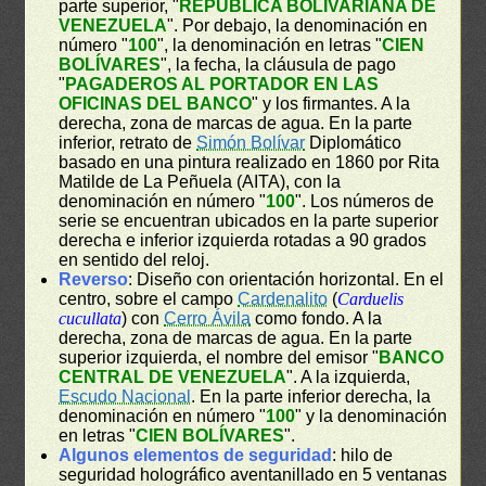
parte superior, "
REPÚBLICA BOLIVARIANA DE
VENEZUELA
". Por debajo, la denominación en
número "
100
", la denominación en letras "
CIEN
BOLÍVARES
", la fecha, la cláusula de pago
"
PAGADEROS AL PORTADOR EN LAS
OFICINAS DEL BANCO
" y los firmantes. A la
derecha, zona de marcas de agua. En la parte
inferior, retrato de
Simón Bolívar
Diplomático
basado en una pintura realizado en 1860 por Rita
Matilde de La Peñuela (AITA), con la
denominación en número "
100
". Los números de
serie se encuentran ubicados en la parte superior
derecha e inferior izquierda rotadas a 90 grados
en sentido del reloj.
Reverso
: Diseño con orientación horizontal. En el
centro, sobre el campo
Cardenalito
(
Carduelis
cucullata
) con
Cerro Ávila
como fondo. A la
derecha, zona de marcas de agua. En la parte
superior izquierda, el nombre del emisor "
BANCO
CENTRAL DE VENEZUELA
". A la izquierda,
Escudo Nacional
. En la parte inferior derecha, la
denominación en número "
100
" y la denominación
en letras "
CIEN BOLÍVARES
".
Algunos elementos de seguridad
: hilo de
seguridad holográfico aventanillado en 5 ventanas