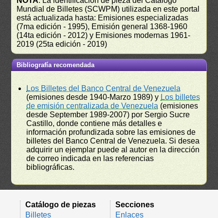
NOTA
: La identificación de pieza del Catálogo
Mundial de Billetes (SCWPM) utilizada en este portal
está actualizada hasta: Emisiones especializadas
(7ma edición - 1995), Emisión general 1368-1960
(14ta edición - 2012) y Emisiones modernas 1961-
2019 (25ta edición - 2019)
Bibliografía recomendada
Los Billetes del Banco Central de Venezuela
(emisiones desde 1940-Marzo 1989) y
Los billetes
de emisión centralizada de Venezuela
(emisiones
desde September 1989-2007) por Sergio Sucre
Castillo, donde contiene más detalles e
información profundizada sobre las emisiones de
billetes del Banco Central de Venezuela. Si desea
adquirir un ejemplar puede al autor en la dirección
de correo indicada en las referencias
bibliográficas.
Catálogo de piezas
Secciones
Billetes
Enlaces