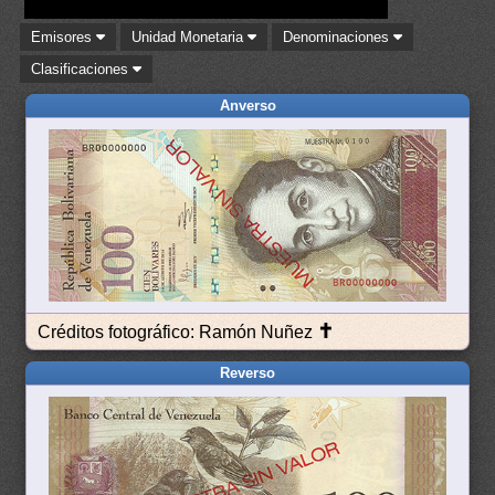
Emisores
Unidad Monetaria
Denominaciones
Clasificaciones
Anverso
✝
Créditos fotográfico: Ramón Nuñez
Reverso