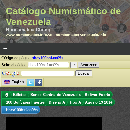
Catálogo Numismático de
Venezuela
Numismática Cheng .
www.numismatica.info.ve
-
numismatica-venezuela.info
☰
Código de página
bbcv100bsf-aa09s
Salta al código
Avanzada
English
🏠
Billetes
Banco Central de Venezuela
Bolívar Fuerte
100 Bolívares Fuertes
Diseño A
Tipo A
Agosto 19 2014
bbcv100bsf-aa09s