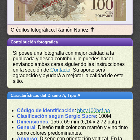
✝
Créditos fotográfico: Ramón Nuñez
Contribución fotográfica
Si posee una fotografía con mejor calidad a la
publicada y desea contribuir, lo puedes hacer
enviando ambas caras siguiendo las instrucciones
en la sección de
Contacto
. Su aporte será
agradecido y ayudará a mejorar la calidad de este
sitio.
Características del Diseño A, Tipo A
Código de identificación
:
bbcv100bsf-aa
Clasificación según Sergio Sucre
: 100M
Dimensiones
: 156 x 69 mm (6,14 x 2,72 pulg.)
General
: Diseño multicolor con marrón y vino tinto
como colores predominantes.
Anverso
: Diseño con orientación vertical. En la