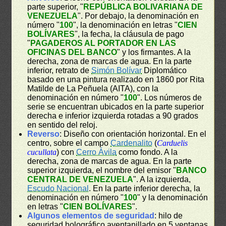
parte superior, "
REPÚBLICA BOLIVARIANA DE
VENEZUELA
". Por debajo, la denominación en
número "
100
", la denominación en letras "
CIEN
BOLÍVARES
", la fecha, la cláusula de pago
"
PAGADEROS AL PORTADOR EN LAS
OFICINAS DEL BANCO
" y los firmantes. A la
derecha, zona de marcas de agua. En la parte
inferior, retrato de
Simón Bolívar
Diplomático
basado en una pintura realizado en 1860 por Rita
Matilde de La Peñuela (AITA), con la
denominación en número "
100
". Los números de
serie se encuentran ubicados en la parte superior
derecha e inferior izquierda rotadas a 90 grados
en sentido del reloj.
Reverso
: Diseño con orientación horizontal. En el
centro, sobre el campo
Cardenalito
(
Carduelis
cucullata
) con
Cerro Ávila
como fondo. A la
derecha, zona de marcas de agua. En la parte
superior izquierda, el nombre del emisor "
BANCO
CENTRAL DE VENEZUELA
". A la izquierda,
Escudo Nacional
. En la parte inferior derecha, la
denominación en número "
100
" y la denominación
en letras "
CIEN BOLÍVARES
".
Algunos elementos de seguridad
: hilo de
seguridad holográfico aventanillado en 5 ventanas