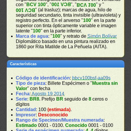
con "
BCV 100
", "
BCV 100
", "
" y "
BCV 100
" (al trasluz); marcas de agua, hilo de
BCV 100
seguridad secundario, tinta invisible (ultravioleta) y
registro perfecto. En el anverso "
100
" en la parte
superior con tinta ópticamente variable e imagen
latente "
100
" en la parte inferior.
Marca de agua
: "
100
" y retrato de
Simón Bolívar
Diplomático basado en una pintura realizado en
1860 por Rita Matilde de La Peñuela (AITA).
Características
Código de identificación
:
bbcv100bsf-aa09s
Tipo de pieza
: Billete Espécimen o "
Muestra sin
Valor
" con fecha
Fecha
:
Agosto 19 2014
Serie
:
BR8
. Prefijo
BR
seguido de
8
ceros o
dígitos
Cantidad
: 100
(estimada)
.
Impresor
:
Desconocido
Rango de Specimen/Muestra numerada
:
Estimado
0001 - 0100.
Conocido
0001 - 0100
Serie de espécimen numerado
:
4
.
4
dígitos