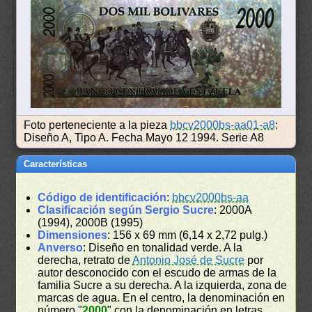
Foto perteneciente a la pieza
bbcv2000bs-aa01-a8
:
Diseño A, Tipo A. Fecha Mayo 12 1994. Serie A8
Características
Código de identificación
:
bbcv2000bs-aa
Clasificación según Sergio Sucre
: 2000A
(1994), 2000B (1995)
Dimensiones
: 156 x 69 mm (6,14 x 2,72 pulg.)
Anverso
: Diseño en tonalidad verde. A la
derecha, retrato de
Antonio José de Sucre
por
autor desconocido con el escudo de armas de la
familia Sucre a su derecha. A la izquierda, zona de
marcas de agua. En el centro, la denominación en
número "
2000
" con la denominación en letras