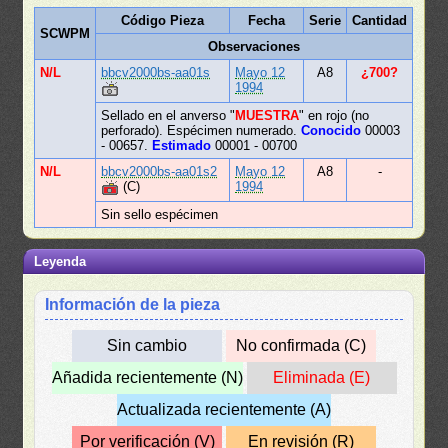
Código Pieza
Fecha
Serie
Cantidad
SCWPM
Observaciones
N/L
bbcv2000bs-aa01s
Mayo 12
A8
¿700?
1994
Sellado en el anverso "
MUESTRA
" en rojo (no
perforado). Espécimen numerado.
Conocido
00003
- 00657.
Estimado
00001 - 00700
N/L
bbcv2000bs-aa01s2
Mayo 12
A8
-
(C)
1994
Sin sello espécimen
Leyenda
Información de la pieza
Sin cambio
No confirmada (C)
Añadida recientemente (N)
Eliminada (E)
Actualizada recientemente (A)
Por verificación (V)
En revisión (R)