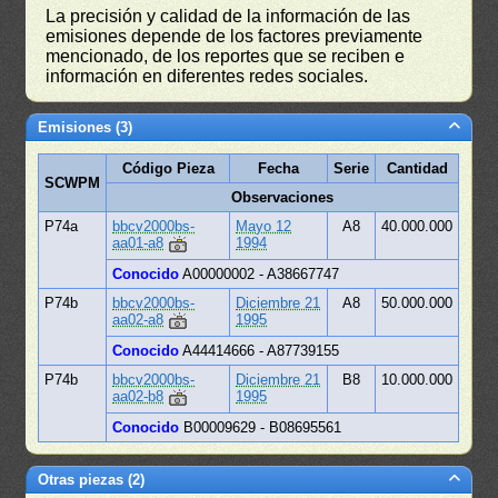
La precisión y calidad de la información de las
emisiones depende de los factores previamente
mencionado, de los reportes que se reciben e
información en diferentes redes sociales.
Emisiones (3)
Código Pieza
Fecha
Serie
Cantidad
SCWPM
Observaciones
P74a
bbcv2000bs-
Mayo 12
A8
40.000.000
aa01-a8
1994
Conocido
A00000002 - A38667747
P74b
bbcv2000bs-
Diciembre 21
A8
50.000.000
aa02-a8
1995
Conocido
A44414666 - A87739155
P74b
bbcv2000bs-
Diciembre 21
B8
10.000.000
aa02-b8
1995
Conocido
B00009629 - B08695561
Otras piezas (2)