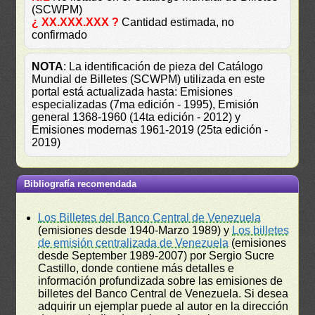
(SCWPM)
¿ XX.XXX.XXX ?
Cantidad estimada, no
confirmado
NOTA
: La identificación de pieza del Catálogo
Mundial de Billetes (SCWPM) utilizada en este
portal está actualizada hasta: Emisiones
especializadas (7ma edición - 1995), Emisión
general 1368-1960 (14ta edición - 2012) y
Emisiones modernas 1961-2019 (25ta edición -
2019)
Bibliografía recomendada
Los Billetes del Banco Central de Venezuela
(emisiones desde 1940-Marzo 1989) y
Los billetes
de emisión centralizada de Venezuela
(emisiones
desde September 1989-2007) por Sergio Sucre
Castillo, donde contiene más detalles e
información profundizada sobre las emisiones de
billetes del Banco Central de Venezuela. Si desea
adquirir un ejemplar puede al autor en la dirección