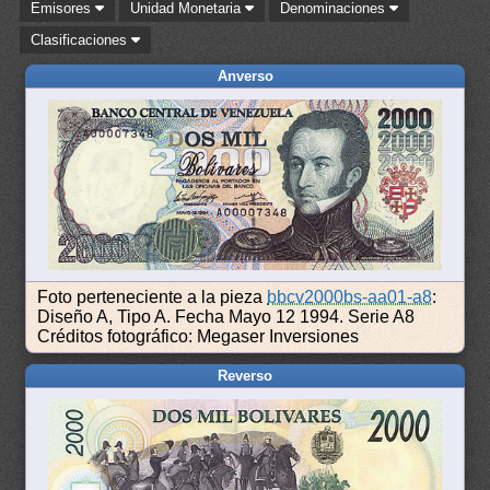
Emisores
Unidad Monetaria
Denominaciones
Clasificaciones
Anverso
Foto perteneciente a la pieza
bbcv2000bs-aa01-a8
:
Diseño A, Tipo A. Fecha Mayo 12 1994. Serie A8
Créditos fotográfico: Megaser Inversiones
Reverso