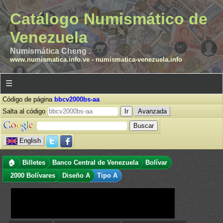
Catálogo Numismático de
Venezuela
Numismática Cheng .
www.numismatica.info.ve
-
numismatica-venezuela.info
☰
Código de página
bbcv2000bs-aa
Salta al código
Avanzada
English
🏠
Billetes
Banco Central de Venezuela
Bolívar
2000 Bolívares
Diseño A
Tipo A