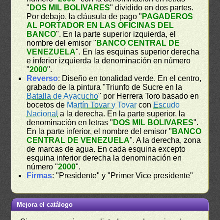
"
DOS MIL BOLIVARES
" dividido en dos partes.
Por debajo, la cláusula de pago "
PAGADEROS
AL PORTADOR EN LAS OFICINAS DEL
BANCO
". En la parte superior izquierda, el
nombre del emisor "
BANCO CENTRAL DE
VENEZUELA
". En las esquinas superior derecha
e inferior izquierda la denominación en número
"
2000
".
Reverso
: Diseño en tonalidad verde. En el centro,
grabado de la pintura "Triunfo de Sucre en la
Batalla de Ayacucho
" por Herrera Toro basado en
bocetos de
Martín Tovar y Tovar
con
Escudo
Nacional
a la derecha. En la parte superior, la
denominación en letras "
DOS MIL BOLIVARES
".
En la parte inferior, el nombre del emisor "
BANCO
CENTRAL DE VENEZUELA
". A la derecha, zona
de marcas de agua. En cada esquina excepto
esquina inferior derecha la denominación en
número "
2000
".
Firmas
: "Presidente" y "Primer Vice presidente"
Mejora el catálogo