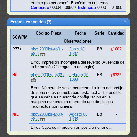
en rojo (no perforado). Espécimen numerado.
Conocido
00004 - 00909.
Estimado
00001 - 01000
Errores conocidos (3)
Código Pieza
Fecha
Serie
Cantidad
SCWPM
Observaciones
P77a
bbcv2000bs-ab01-
Junio 16
B8
¿160?
b8,e
1997
Error. Impresión incompleta del reverso. Ausencia de
la Impresión Calcográfica (intanglio)
N/L
bbcv2000bs-ab02,e
Febrero 10
E8
¿832?
1998
Error. Número de serie incorrecto. La letra del prefijo
de serie no es correcta para esta fecha. Es posible
que se deba a un error de configuración en la
máquina numeradora o error de uso de pliegos
incorrectos por numerar.
N/L
bbcv2000bs-ab03-
Agosto 06
E8
-
e8,e
1998
Error. Capa de impresión en posición errónea