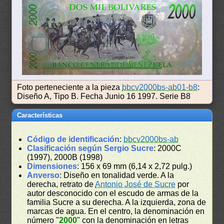
Foto perteneciente a la pieza
bbcv2000bs-ab01-b8
:
Diseño A, Tipo B. Fecha Junio 16 1997. Serie B8
Características
Código de identificación
:
bbcv2000bs-ab
Clasificación según Sergio Sucre
: 2000C
(1997), 2000B (1998)
Dimensiones
: 156 x 69 mm (6,14 x 2,72 pulg.)
Anverso
: Diseño en tonalidad verde. A la
derecha, retrato de
Antonio José de Sucre
por
autor desconocido con el escudo de armas de la
familia Sucre a su derecha. A la izquierda, zona de
marcas de agua. En el centro, la denominación en
número "
2000
" con la denominación en letras