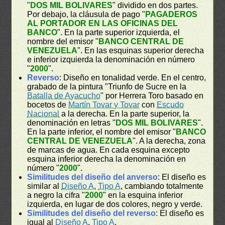
"
DOS MIL BOLIVARES
" dividido en dos partes.
Por debajo, la cláusula de pago "
PAGADEROS
AL PORTADOR EN LAS OFICINAS DEL
BANCO
". En la parte superior izquierda, el
nombre del emisor "
BANCO CENTRAL DE
VENEZUELA
". En las esquinas superior derecha
e inferior izquierda la denominación en número
"
2000
".
Reverso
: Diseño en tonalidad verde. En el centro,
grabado de la pintura "Triunfo de Sucre en la
Batalla de Ayacucho
" por Herrera Toro basado en
bocetos de
Martín Tovar y Tovar
con
Escudo
Nacional
a la derecha. En la parte superior, la
denominación en letras "
DOS MIL BOLIVARES
".
En la parte inferior, el nombre del emisor "
BANCO
CENTRAL DE VENEZUELA
". A la derecha, zona
de marcas de agua. En cada esquina excepto
esquina inferior derecha la denominación en
número "
2000
".
Similitudes del diseño del anverso
: El diseño es
similar al
Diseño A
,
Tipo A
, cambiando totalmente
a negro la cifra "
2000
" en la esquina inferior
izquierda, en lugar de dos colores, negro y verde.
Similitudes del diseño del reverso
: El diseño es
igual al
Diseño A
,
Tipo A
.