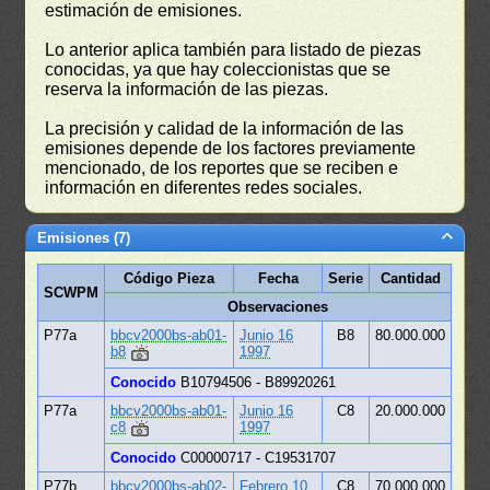
estimación de emisiones.
Lo anterior aplica también para listado de piezas
conocidas, ya que hay coleccionistas que se
reserva la información de las piezas.
La precisión y calidad de la información de las
emisiones depende de los factores previamente
mencionado, de los reportes que se reciben e
información en diferentes redes sociales.
Emisiones (7)
Código Pieza
Fecha
Serie
Cantidad
SCWPM
Observaciones
P77a
bbcv2000bs-ab01-
Junio 16
B8
80.000.000
b8
1997
Conocido
B10794506 - B89920261
P77a
bbcv2000bs-ab01-
Junio 16
C8
20.000.000
c8
1997
Conocido
C00000717 - C19531707
P77b
bbcv2000bs-ab02-
Febrero 10
C8
70.000.000