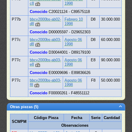
c8
1998
Conocido
C20021124 - C89575118
P77b
bbcv2000bs-ab02-
Febrero 10
D8
30.000.000
d8
1998
Conocido
D00005597 - D29652303
P77c
bbcv2000bs-ab03-
Agosto 06
D8
60.000.000
d8
1998
Conocido
D30044001 - D89179100
P77c
bbcv2000bs-ab03-
Agosto 06
E8
90.000.000
e8
1998
Conocido
E00009696 - E89836626
P77c
bbcv2000bs-ab03-
Agosto 06
F8
50.000.000
f8
1998
Conocido
F00000261 - F48551112
Otras piezas (5)
Código Pieza
Fecha
Serie
Cantidad
SCWPM
Observaciones