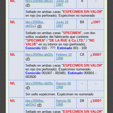
N/L
bbcv2000bs-ab01s
Junio 16
8
-
1997
Sellado en ambas caras "
ESPECIMEN SIN VALOR
"
en rojo (no perforado). Espécimen no numerado
N/L
bbcv2000bs-
Junio 16
B8
¿100?
ab01s2
1997
Sellado en ambas caras "
SPECIMEN
", con dos
sellos ovalados del fabricante que contiene
"
SPECIMEN
" / "
DE LA RUE & Co̲ LTD.
" / "
NO
VALUE
" en su interior en rojo (perforado)..
Conocido
010 - ???.
Estimado
001 - 100
N/L
bbcv2000bs-ab02s
Febrero 10
C8
¿3500?
1998
Sellado en ambas caras "
ESPECIMEN SIN VALOR
"
en rojo (no perforado). Espécimen numerado.
Conocido
001007 - 003481.
Estimado
000001 -
003500
N/L
bbcv2000bs-ab03s
Agosto 06
-
-
1998
Sin sello espécimen. Espécimen no numerado
N/L
bbcv2000bs-
Agosto 06
D8
¿1000?
ab03s2
1998
Sellado en ambas caras "
ESPECIMEN SIN VALOR
"