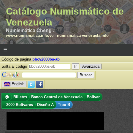
Catálogo Numismático de
Venezuela
Numismática Cheng .
www.numismatica.info.ve
-
numismatica-venezuela.info
☰
Código de página
bbcv2000bs-ab
Salta al código
Avanzada
English
🏠
Billetes
Banco Central de Venezuela
Bolívar
2000 Bolívares
Diseño A
Tipo B