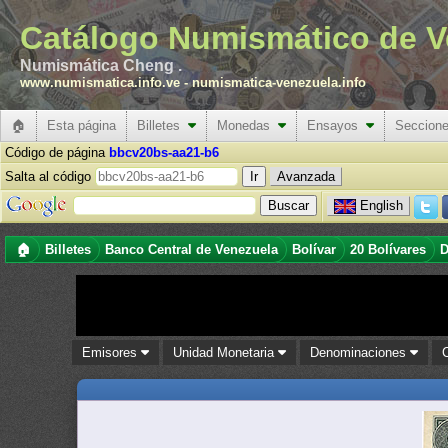
Catálogo Numismático de V
Numismática Cheng .
www.numismatica.info.ve
-
numismatica-venezuela.info
🏠
Esta página
Billetes
Monedas
Ensayos
Seccion
Código de página
bbcv20bs-aa21-b6
Salta al código
Avanzada
English
🏠
Billetes
Banco Central de Venezuela
Bolívar
20 Bolívares
D
Emisores
Unidad Monetaria
Denominaciones