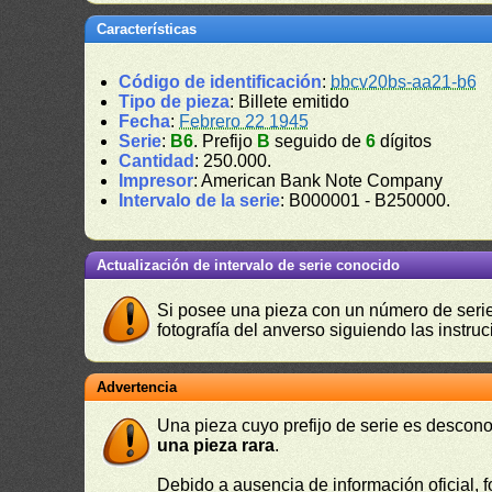
Características
Código de identificación
:
bbcv20bs-aa21-b6
Tipo de pieza
: Billete emitido
Fecha
:
Febrero 22 1945
Serie
:
B6
. Prefijo
B
seguido de
6
dígitos
Cantidad
: 250.000.
Impresor
: American Bank Note Company
Intervalo de la serie
: B000001 - B250000.
Actualización de intervalo de serie conocido
Si posee una pieza con un número de serie 
fotografía del anverso siguiendo las instru
Advertencia
Una pieza cuyo prefijo de serie es descono
una pieza rara
.
Debido a ausencia de información oficial, f