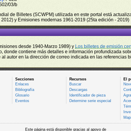
502/03/b
undial de Billetes (SCWPM) utilizada en este portal está actual
 - 2012) y Emisiones modernas 1961-2019 (25ta edición - 2019)
misiones desde 1940-Marzo 1989) y
Los billetes de emisión ce
, donde contiene más detalles e información profundizada sobr
l autor en la dirección de correo indicada en las referencias bi
Secciones
Recursos
El p
Enlaces
Buscar
Nov
Bibliografía
Descargas
Cont
Glosario
Identificador de pieza
Agra
Eventos
Determine serie especial
Acer
Térm
Inve
Mapa
Este página está disponible gracias al apoyo de