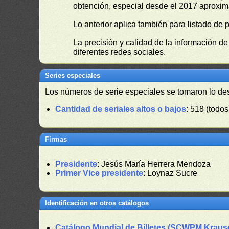
obtención, especial desde el 2017 aproxima
Lo anterior aplica también para listado de 
La precisión y calidad de la información d
diferentes redes sociales.
Series especiales
Los números de serie especiales se tomaron lo de
Cantidad de seriales altos o bajos
: 518 (todos
Firmas
Presidente
: Jesús María Herrera Mendoza
Primer Vice presidente
: Loynaz Sucre
Identificación en otros catálogos
Catálogo Mundial de Billetes (SCWPM Kraus