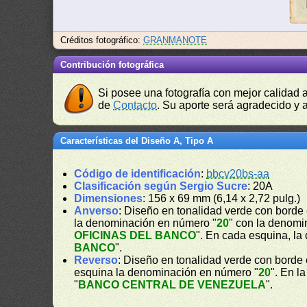
Créditos fotográfico:
GRANMANOTE
Contribución fotográfica
Si posee una fotografía con mejor calidad 
de
Contacto
. Su aporte será agradecido y a
Características del Diseño A, Tipo A
Código de identificación
:
bbcv20bs-aa
Clasificación según Sergio Sucre
: 20A
Dimensiones
: 156 x 69 mm (6,14 x 2,72 pulg.)
Anverso
: Diseño en tonalidad verde con borde 
la denominación en número "
20
" con la denomin
OFICINAS DEL BANCO
". En cada esquina, l
BANCO
".
Reverso
: Diseño en tonalidad verde con borde
esquina la denominación en número "
20
". En l
"
BANCO CENTRAL DE VENEZUELA
".