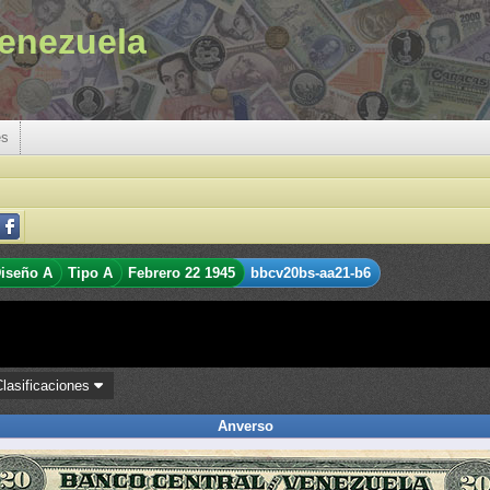
enezuela
es
iseño A
Tipo A
Febrero 22 1945
bbcv20bs-aa21-b6
Clasificaciones
Anverso