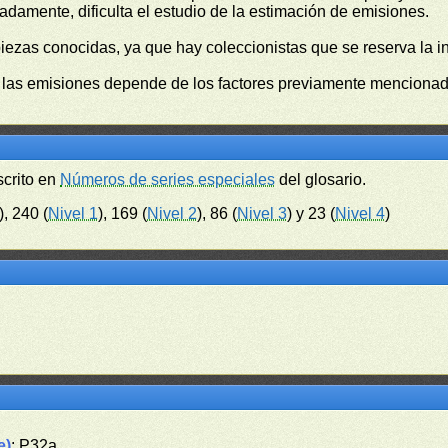
damente, dificulta el estudio de la estimación de emisiones.
piezas conocidas, ya que hay coleccionistas que se reserva la i
e las emisiones depende de los factores previamente mencionado
scrito en
Números de series especiales
del glosario.
), 240 (
Nivel 1
), 169 (
Nivel 2
), 86 (
Nivel 3
) y 23 (
Nivel 4
)
e)
: P32a