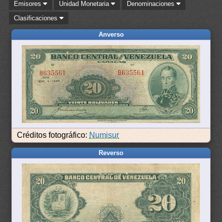
Emisores
Unidad Monetaria
Denominaciones
Clasificaciones
Anverso
Créditos fotográfico:
Numisur
Reverso