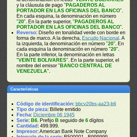
y la cláusula de pago "
PAGADEROS AL
PORTADOR EN LAS OFICINAS DEL BANCO
".
En cada esquina, la denominación en número
"
20
". En la parte superior, "
PAGADEROS AL
PORTADOR EN LAS OFICINAS DEL BANCO
".
Reverso
: Diseño en tonalidad verde con borde en
forma de marco. A la derecha,
Escudo Nacional
. A
la izquierda, la denominación en número "
20
". En
cada esquina la denominación en número "
20
".
En la parte inferior, la denominación en letras
"
VEINTE BOLIVARES
". En la parte superior, el
nombre del emisor "
BANCO CENTRAL DE
VENEZUELA
".
Características
Código de identificación
:
bbcv20bs-aa23-b6
Tipo de pieza
: Billete emitido
Fecha
:
Diciembre 06 1945
Serie
:
B6
. Prefijo
B
seguido de
6
dígitos
Cantidad
: 499.999.
Impresor
: American Bank Note Company
Intervalo de la serie
: B500001 - B999999.