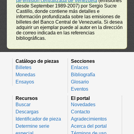
de emisión centralizada de Venezuela
(emisiones
desde September 1989-2007) por Sergio Sucre
Castillo, donde contiene más detalles e
información profundizada sobre las emisiones de
billetes del Banco Central de Venezuela. Si desea
adquirir un ejemplar puede al autor en la dirección
de correo indicada en las referencias
bibliográficas.
Catálogo de piezas
Secciones
Billetes
Enlaces
Monedas
Bibliografía
Ensayos
Glosario
Eventos
Recursos
El portal
Buscar
Novedades
Descargas
Contacto
Identificador de pieza
Agradecimientos
Determine serie
Acerca del portal
especial
Términos de uso