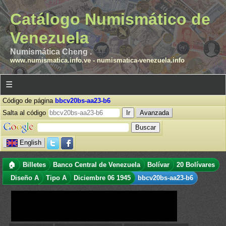
Catálogo Numismático de
Venezuela
Numismática Cheng .
www.numismatica.info.ve
-
numismatica-venezuela.info
☰
Código de página
bbcv20bs-aa23-b6
Salta al código
Avanzada
English
🏠
Billetes
Banco Central de Venezuela
Bolívar
20 Bolívares
Diseño A
Tipo A
Diciembre 06 1945
bbcv20bs-aa23-b6