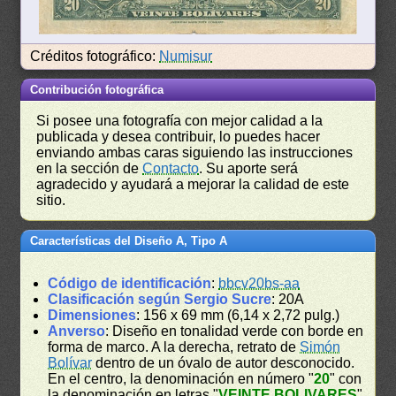
Créditos fotográfico:
Numisur
Contribución fotográfica
Si posee una fotografía con mejor calidad a la
publicada y desea contribuir, lo puedes hacer
enviando ambas caras siguiendo las instrucciones
en la sección de
Contacto
. Su aporte será
agradecido y ayudará a mejorar la calidad de este
sitio.
Características del Diseño A, Tipo A
Código de identificación
:
bbcv20bs-aa
Clasificación según Sergio Sucre
: 20A
Dimensiones
: 156 x 69 mm (6,14 x 2,72 pulg.)
Anverso
: Diseño en tonalidad verde con borde en
forma de marco. A la derecha, retrato de
Simón
Bolívar
dentro de un óvalo de autor desconocido.
En el centro, la denominación en número "
20
" con
la denominación en letras "
VEINTE BOLIVARES
"