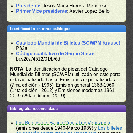
Presidente
: Jesús María Herrera Mendoza
Primer Vice presidente
: Xavier Lopez Bello
Identificación en otros catálogos
Catálogo Mundial de Billetes (SCWPM Krause)
:
P32a
Código cualitativo de Sergio Sucre
:
bcv20a/4512/01/b/6d
NOTA
: La identificación de pieza del Catálogo
Mundial de Billetes (SCWPM) utilizada en este portal
está actualizada hasta: Emisiones especializadas
(7ma edición - 1995), Emisión general 1368-1960
(14ta edición - 2012) y Emisiones modernas 1961-
2019 (25ta edición - 2019)
Bibliografía recomendada
Los Billetes del Banco Central de Venezuela
(emisiones desde 1940-Marzo 1989) y
Los billetes