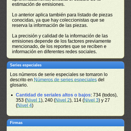
estimación de emisiones.
Lo anterior aplica también para listado de piezas
conocidas, ya que hay coleccionistas que se
reserva la información de las piezas.
La precisión y calidad de la información de las
emisiones depende de los factores previamente
mencionado, de los reportes que se reciben e
información en diferentes redes sociales.
Series especiales
Los números de serie especiales se tomaron lo
descrito en
Números de series especiales
del
glosario.
Cantidad de seriales altos o bajos
: 734 (todos),
353 (
Nivel 1
), 240 (
Nivel 2
), 114 (
Nivel 3
) y 27
(
Nivel 4
)
Firmas