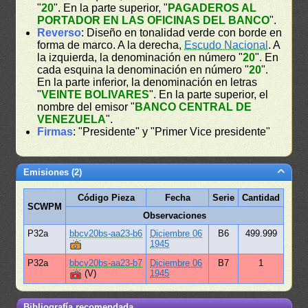
"
20
". En la parte superior, "
PAGADEROS AL
PORTADOR EN LAS OFICINAS DEL BANCO
".
Reverso
: Diseño en tonalidad verde con borde en
forma de marco. A la derecha,
Escudo Nacional
. A
la izquierda, la denominación en número "
20
". En
cada esquina la denominación en número "
20
".
En la parte inferior, la denominación en letras
"
VEINTE BOLIVARES
". En la parte superior, el
nombre del emisor "
BANCO CENTRAL DE
VENEZUELA
".
Firmas
: "Presidente" y "Primer Vice presidente"
Emisiones (2)
Código Pieza
Fecha
Serie
Cantidad
SCWPM
Observaciones
P32a
bbcv20bs-aa23-b6
Diciembre 06
B6
499.999
1945
P32a
bbcv20bs-aa23-b7
Diciembre 06
B7
1
(V)
1945
Bibliografía recomendada