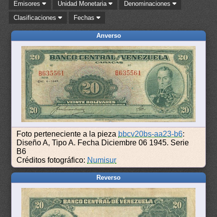
Emisores
Unidad Monetaria
Denominaciones
Clasificaciones
Fechas
Anverso
Foto perteneciente a la pieza
bbcv20bs-aa23-b6
:
Diseño A, Tipo A. Fecha Diciembre 06 1945. Serie
B6
Créditos fotográfico:
Numisur
Reverso