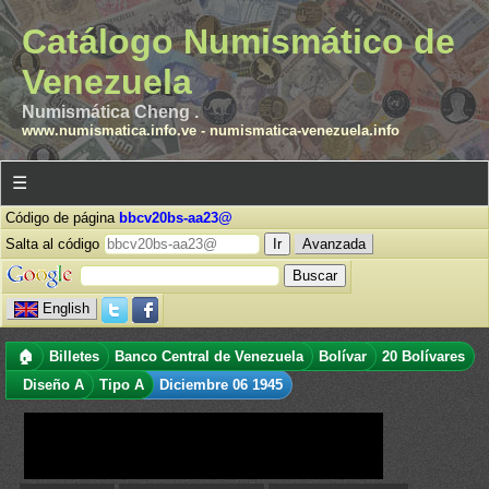
Catálogo Numismático de
Venezuela
Numismática Cheng .
www.numismatica.info.ve
-
numismatica-venezuela.info
☰
Código de página
bbcv20bs-aa23@
Salta al código
Avanzada
English
🏠
Billetes
Banco Central de Venezuela
Bolívar
20 Bolívares
Diseño A
Tipo A
Diciembre 06 1945