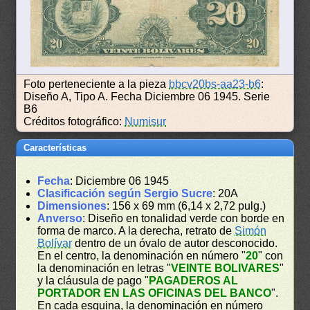
Foto perteneciente a la pieza
bbcv20bs-aa23-b6
:
Diseño A, Tipo A. Fecha Diciembre 06 1945. Serie
B6
Créditos fotográfico:
Numisur
Características
Fecha
: Diciembre 06 1945
Clasificación según Sergio Sucre
: 20A
Dimensiones
: 156 x 69 mm (6,14 x 2,72 pulg.)
Anverso
: Diseño en tonalidad verde con borde en
forma de marco. A la derecha, retrato de
Simón
Bolívar
dentro de un óvalo de autor desconocido.
En el centro, la denominación en número "
20
" con
la denominación en letras "
VEINTE BOLIVARES
"
y la cláusula de pago "
PAGADEROS AL
PORTADOR EN LAS OFICINAS DEL BANCO
".
En cada esquina, la denominación en número