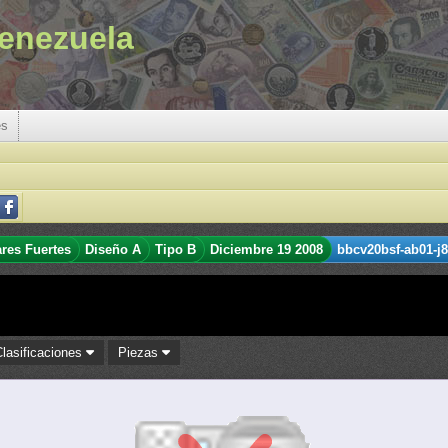
enezuela
es
ares Fuertes
Diseño A
Tipo B
Diciembre 19 2008
bbcv20bsf-ab01-j8
Clasificaciones
Piezas