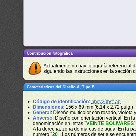
Contribución fotográfica
Actualmente no hay fotografía referencial 
siguiendo las instrucciones en la sección 
Características del Diseño A, Tipo B
Código de identificación
:
bbcv20bsf-ab
Dimensiones
: 156 x 69 mm (6,14 x 2,72 pulg.)
General
: Diseño multicolor con rosado, violeta
Anverso
: Diseño con orientación vertical. En la 
denominación en letras "
VEINTE BOLIVARES
"
A la derecha, zona de marcas de agua. En la part
número "
20
". Los números de serie se encuentra