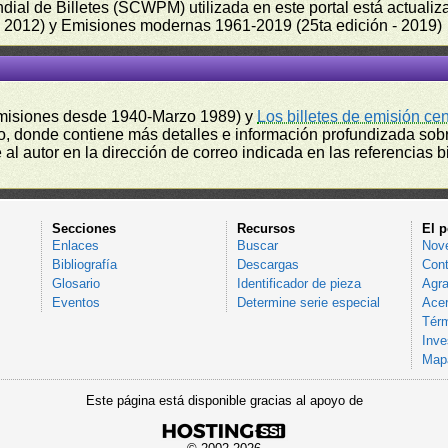
undial de Billetes (SCWPM) utilizada en este portal está actual
 - 2012) y Emisiones modernas 1961-2019 (25ta edición - 2019)
misiones desde 1940-Marzo 1989) y
Los billetes de emisión ce
, donde contiene más detalles e información profundizada sobr
l autor en la dirección de correo indicada en las referencias bi
Secciones
Recursos
El p
Enlaces
Buscar
Nov
Bibliografía
Descargas
Cont
Glosario
Identificador de pieza
Agra
Eventos
Determine serie especial
Acer
Térm
Inve
Mapa
Este página está disponible gracias al apoyo de