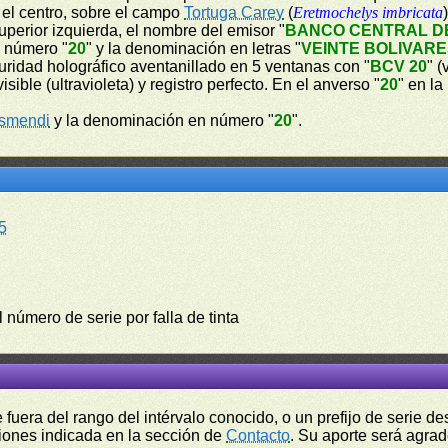
n el centro, sobre el campo
Tortuga Carey
(
Eretmochelys imbricata
perior izquierda, el nombre del emisor "
BANCO CENTRAL D
n número "
20
" y la denominación en letras "
VEINTE BOLIVAR
guridad holográfico aventanillado en 5 ventanas con "
BCV 20
" (
visible (ultravioleta) y registro perfecto. En el anverso "
20
" en la
ismendi
y la denominación en número "
20
".
5
l número de serie por falla de tinta
fuera del rango del intérvalo conocido, o un prefijo de serie 
ciones indicada en la sección de
Contacto
. Su aporte será agrad