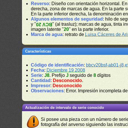
Reverso
: Diseño con orientación horizontal. E
derecha, zona de marcas de agua. En la parte su
En la parte inferior derecha, la denominación e
Algunos elementos de seguridad
: hilo de se
y "
" (al trasluz); marcas de agua, tinta in
BCV 20
imagen latente "
20
" en la parte inferior.
Marca de agua
: retrato de
Luisa Cáceres de Ar
Características
Código de identificación
:
bbcv20bsf-ab01-j8,e
Fecha
:
Diciembre 19 2008
Serie
:
J8
. Prefijo
J
seguido de
8
dígitos
Cantidad
:
Desconocido
.
Impresor
:
Desconocido
Observaciones
: Error. Impresión incompleta de
Actualización de intervalo de serie conocido
Si posee una pieza con un número de serie 
fotografía del anverso siguiendo las instru