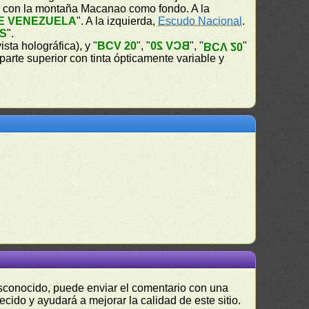
) con la montaña Macanao como fondo. A la
E VENEZUELA
". A la izquierda,
Escudo Nacional
.
ES
".
vista holográfica), y "
BCV 20
", "
BCV 20
", "
"
BCV 20
 parte superior con tinta ópticamente variable y
desconocido, puede enviar el comentario con una
ecido y ayudará a mejorar la calidad de este sitio.