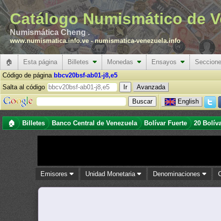
Catálogo Numismático de V
Numismática Cheng .
www.numismatica.info.ve
-
numismatica-venezuela.info
🏠
Esta página
Billetes
Monedas
Ensayos
Seccion
Código de página
bbcv20bsf-ab01-j8,e5
Salta al código
Avanzada
English
🏠
Billetes
Banco Central de Venezuela
Bolívar Fuerte
20 Bolív
Emisores
Unidad Monetaria
Denominaciones