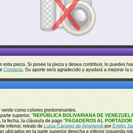
de esta pieza. Si posee la pieza y desea contribuir, lo puedes 
de
Contacto
. Su aporte será agradecido y ayudará a mejorar la ca
 y verde como colores predominantes.
parte superior, "
REPÚBLICA BOLIVARIANA DE VENEZUEL
, la fecha, la cláusula de pago "
PAGADEROS AL PORTADOR 
e inferior, retrato de
Luisa Cáceres de Arismendi
por
Emilio Ja
n ubicados en la parte superior derecha e inferior izquierda rot