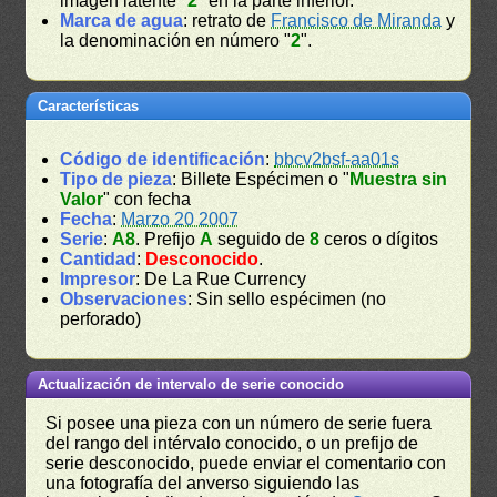
imagen latente "
2
" en la parte inferior.
Marca de agua
: retrato de
Francisco de Miranda
y
la denominación en número "
2
".
Características
Código de identificación
:
bbcv2bsf-aa01s
Tipo de pieza
: Billete Espécimen o "
Muestra sin
Valor
" con fecha
Fecha
:
Marzo 20 2007
Serie
:
A8
. Prefijo
A
seguido de
8
ceros o dígitos
Cantidad
:
Desconocido
.
Impresor
: De La Rue Currency
Observaciones
: Sin sello espécimen (no
perforado)
Actualización de intervalo de serie conocido
Si posee una pieza con un número de serie fuera
del rango del intérvalo conocido, o un prefijo de
serie desconocido, puede enviar el comentario con
una fotografía del anverso siguiendo las