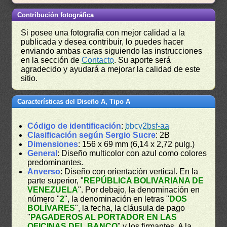
Contribución fotográfica
Si posee una fotografía con mejor calidad a la
publicada y desea contribuir, lo puedes hacer
enviando ambas caras siguiendo las instrucciones
en la sección de
Contacto
. Su aporte será
agradecido y ayudará a mejorar la calidad de este
sitio.
Características del Diseño A, Tipo A
Código de identificación
:
bbcv2bsf-aa
Clasificación según Sergio Sucre
: 2B
Dimensiones
: 156 x 69 mm (6,14 x 2,72 pulg.)
General
: Diseño multicolor con azul como colores
predominantes.
Anverso
: Diseño con orientación vertical. En la
parte superior, "
REPÚBLICA BOLIVARIANA DE
VENEZUELA
". Por debajo, la denominación en
número "
2
", la denominación en letras "
DOS
BOLÍVARES
", la fecha, la cláusula de pago
"
PAGADEROS AL PORTADOR EN LAS
OFICINAS DEL BANCO
" y los firmantes. A la