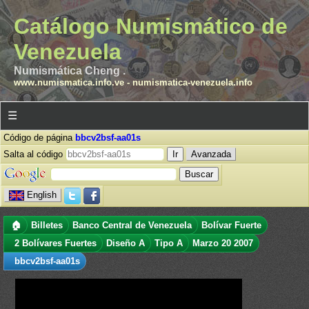
Catálogo Numismático de
Venezuela
Numismática Cheng .
www.numismatica.info.ve
-
numismatica-venezuela.info
☰
Código de página
bbcv2bsf-aa01s
Salta al código
Avanzada
English
🏠
Billetes
Banco Central de Venezuela
Bolívar Fuerte
2 Bolívares Fuertes
Diseño A
Tipo A
Marzo 20 2007
bbcv2bsf-aa01s