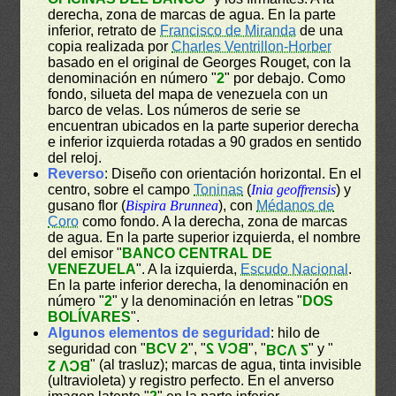
derecha, zona de marcas de agua. En la parte
inferior, retrato de
Francisco de Miranda
de una
copia realizada por
Charles Ventrillon-Horber
basado en el original de Georges Rouget, con la
denominación en número "
2
" por debajo. Como
fondo, silueta del mapa de venezuela con un
barco de velas. Los números de serie se
encuentran ubicados en la parte superior derecha
e inferior izquierda rotadas a 90 grados en sentido
del reloj.
Reverso
: Diseño con orientación horizontal. En el
centro, sobre el campo
Toninas
(
Inia geoffrensis
) y
gusano flor (
Bispira Brunnea
), con
Médanos de
Coro
como fondo. A la derecha, zona de marcas
de agua. En la parte superior izquierda, el nombre
del emisor "
BANCO CENTRAL DE
VENEZUELA
". A la izquierda,
Escudo Nacional
.
En la parte inferior derecha, la denominación en
número "
2
" y la denominación en letras "
DOS
BOLÍVARES
".
Algunos elementos de seguridad
: hilo de
seguridad con "
BCV 2
", "
BCV 2
", "
" y "
BCV 2
" (al trasluz); marcas de agua, tinta invisible
BCV 2
(ultravioleta) y registro perfecto. En el anverso