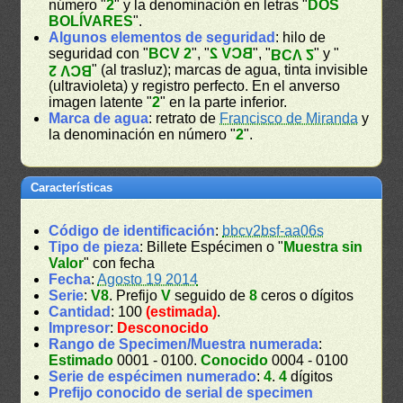
número "
2
" y la denominación en letras "
DOS
BOLÍVARES
".
Algunos elementos de seguridad
: hilo de
seguridad con "
BCV 2
", "
BCV 2
", "
" y "
BCV 2
" (al trasluz); marcas de agua, tinta invisible
BCV 2
(ultravioleta) y registro perfecto. En el anverso
imagen latente "
2
" en la parte inferior.
Marca de agua
: retrato de
Francisco de Miranda
y
la denominación en número "
2
".
Características
Código de identificación
:
bbcv2bsf-aa06s
Tipo de pieza
: Billete Espécimen o "
Muestra sin
Valor
" con fecha
Fecha
:
Agosto 19 2014
Serie
:
V8
. Prefijo
V
seguido de
8
ceros o dígitos
Cantidad
: 100
(estimada)
.
Impresor
:
Desconocido
Rango de Specimen/Muestra numerada
:
Estimado
0001 - 0100.
Conocido
0004 - 0100
Serie de espécimen numerado
:
4
.
4
dígitos
Prefijo conocido de serial de specimen