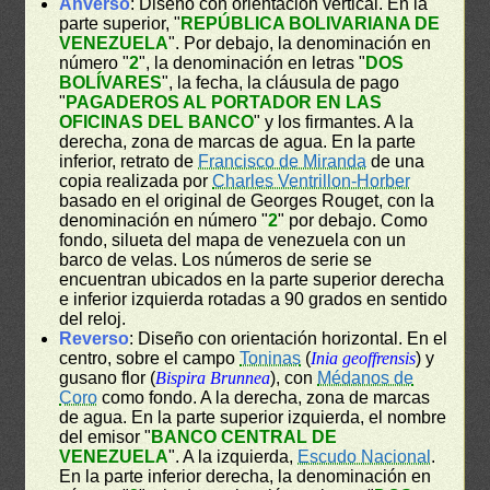
Anverso
: Diseño con orientación vertical. En la
parte superior, "
REPÚBLICA BOLIVARIANA DE
VENEZUELA
". Por debajo, la denominación en
número "
2
", la denominación en letras "
DOS
BOLÍVARES
", la fecha, la cláusula de pago
"
PAGADEROS AL PORTADOR EN LAS
OFICINAS DEL BANCO
" y los firmantes. A la
derecha, zona de marcas de agua. En la parte
inferior, retrato de
Francisco de Miranda
de una
copia realizada por
Charles Ventrillon-Horber
basado en el original de Georges Rouget, con la
denominación en número "
2
" por debajo. Como
fondo, silueta del mapa de venezuela con un
barco de velas. Los números de serie se
encuentran ubicados en la parte superior derecha
e inferior izquierda rotadas a 90 grados en sentido
del reloj.
Reverso
: Diseño con orientación horizontal. En el
centro, sobre el campo
Toninas
(
Inia geoffrensis
) y
gusano flor (
Bispira Brunnea
), con
Médanos de
Coro
como fondo. A la derecha, zona de marcas
de agua. En la parte superior izquierda, el nombre
del emisor "
BANCO CENTRAL DE
VENEZUELA
". A la izquierda,
Escudo Nacional
.
En la parte inferior derecha, la denominación en