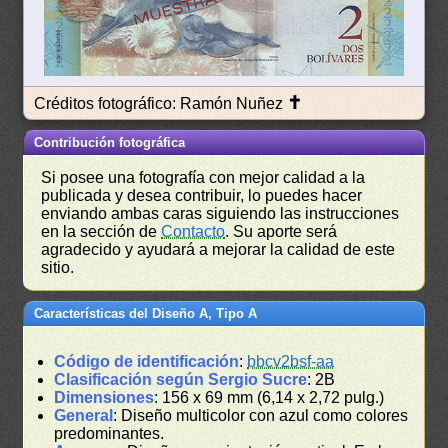
✝
Créditos fotográfico: Ramón Nuñez
Contribución fotográfica
Si posee una fotografía con mejor calidad a la
publicada y desea contribuir, lo puedes hacer
enviando ambas caras siguiendo las instrucciones
en la sección de
Contacto
. Su aporte será
agradecido y ayudará a mejorar la calidad de este
sitio.
Características del Diseño A, Tipo A
Código de identificación
:
bbcv2bsf-aa
Clasificación según Sergio Sucre
: 2B
Dimensiones
: 156 x 69 mm (6,14 x 2,72 pulg.)
General
: Diseño multicolor con azul como colores
predominantes.