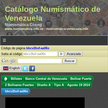
Catálogo Numismático de
Venezuela
Numismática Cheng .
www.numismatica.info.ve
-
numismatica-venezuela.info
☰
Código de página
bbcv2bsf-aa06s
Salta al código
Avanzada
English
🏠
Billetes
Banco Central de Venezuela
Bolívar Fuerte
2 Bolívares Fuertes
Diseño A
Tipo A
Agosto 19 2014
bbcv2bsf-aa06s