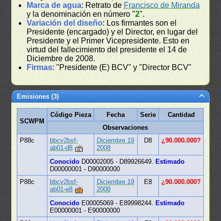
Marca de agua
: Retrato de
Francisco de Miranda
y la denominación en número "
2
".
Variación del diseño
: Los firmantes son el
Presidente (encargado) y el Director, en lugar del
Presidente y el Primer Vicepresidente. Esto en
virtud del fallecimiento del presidente el 14 de
Diciembre de 2008.
Firmas
: "Presidente (E) BCV" y "Director BCV"
Emisiones (3)
Código Pieza
Fecha
Serie
Cantidad
SCWPM
Observaciones
P88c
bbcv2bsf-
Diciembre 19
D8
¿90.000.000?
ab01-d8
2008
Conocido
D00002005 - D89926649.
Estimado
D00000001 - D90000000
P88c
bbcv2bsf-
Diciembre 19
E8
¿90.000.000?
ab01-e8
2008
Conocido
E00005069 - E89998244.
Estimado
E00000001 - E90000000