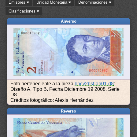
Emisores
Unidad Monetaria
Denominaciones
Clasificaciones
Anverso
Foto perteneciente a la pieza
bbcv2bsf-ab01-d8
:
Diseño A, Tipo B. Fecha Diciembre 19 2008. Serie
D8
Créditos fotográfico: Alexis Hernández
Reverso