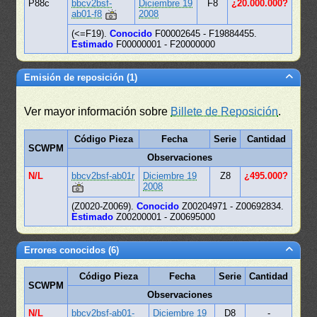
P88c
bbcv2bsf-
Diciembre 19
F8
¿20.000.000?
ab01-f8
2008
(<=F19).
Conocido
F00002645 - F19884455.
Estimado
F00000001 - F20000000
Emisión de reposición (1)
Ver mayor información sobre
Billete de Reposición
.
Código Pieza
Fecha
Serie
Cantidad
SCWPM
Observaciones
N/L
bbcv2bsf-ab01r
Diciembre 19
Z8
¿495.000?
2008
(Z0020-Z0069).
Conocido
Z00204971 - Z00692834.
Estimado
Z00200001 - Z00695000
Errores conocidos (6)
Código Pieza
Fecha
Serie
Cantidad
SCWPM
Observaciones
N/L
bbcv2bsf-ab01-
Diciembre 19
D8
-