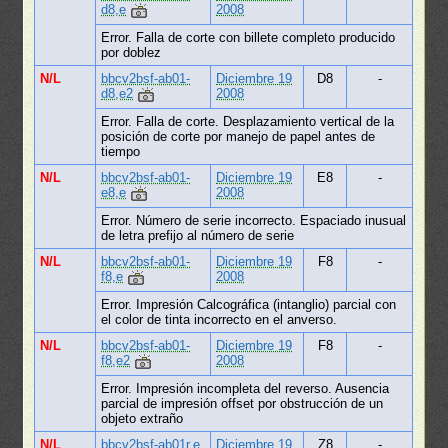
d8,e
2008
Error. Falla de corte con billete completo producido
por doblez
N/L
bbcv2bsf-ab01-
Diciembre 19
D8
-
d8,e2
2008
Error. Falla de corte. Desplazamiento vertical de la
posición de corte por manejo de papel antes de
tiempo
N/L
bbcv2bsf-ab01-
Diciembre 19
E8
-
e8,e
2008
Error. Número de serie incorrecto. Espaciado inusual
de letra prefijo al número de serie
N/L
bbcv2bsf-ab01-
Diciembre 19
F8
-
f8,e
2008
Error. Impresión Calcográfica (intanglio) parcial con
el color de tinta incorrecto en el anverso.
N/L
bbcv2bsf-ab01-
Diciembre 19
F8
-
f8,e2
2008
Error. Impresión incompleta del reverso. Ausencia
parcial de impresión offset por obstrucción de un
objeto extraño
N/L
bbcv2bsf-ab01r,e
Diciembre 19
Z8
-