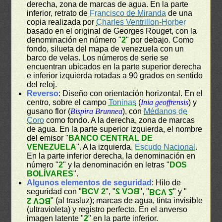
derecha, zona de marcas de agua. En la parte
inferior, retrato de
Francisco de Miranda
de una
copia realizada por
Charles Ventrillon-Horber
basado en el original de Georges Rouget, con la
denominación en número "
2
" por debajo. Como
fondo, silueta del mapa de venezuela con un
barco de velas. Los números de serie se
encuentran ubicados en la parte superior derecha
e inferior izquierda rotadas a 90 grados en sentido
del reloj.
Reverso
: Diseño con orientación horizontal. En el
centro, sobre el campo
Toninas
(
Inia geoffrensis
) y
gusano flor (
Bispira Brunnea
), con
Médanos de
Coro
como fondo. A la derecha, zona de marcas
de agua. En la parte superior izquierda, el nombre
del emisor "
BANCO CENTRAL DE
VENEZUELA
". A la izquierda,
Escudo Nacional
.
En la parte inferior derecha, la denominación en
número "
2
" y la denominación en letras "
DOS
BOLÍVARES
".
Algunos elementos de seguridad
: Hilo de
seguridad con "
BCV 2
", "
BCV 2
", "
" y "
BCV 2
" (al trasluz); marcas de agua, tinta invisible
BCV 2
(ultravioleta) y registro perfecto. En el anverso
imagen latente "
2
" en la parte inferior.