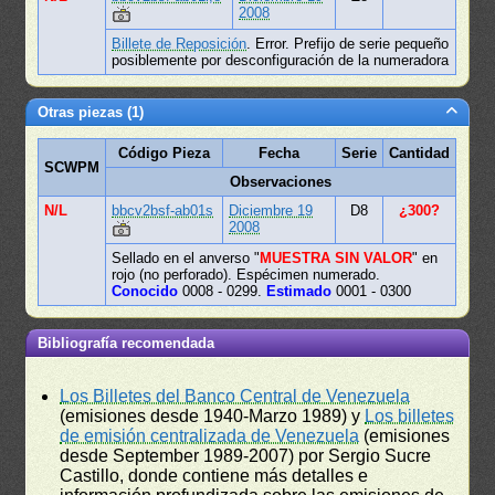
2008
Billete de Reposición
. Error. Prefijo de serie pequeño
posiblemente por desconfiguración de la numeradora
Otras piezas (1)
Código Pieza
Fecha
Serie
Cantidad
SCWPM
Observaciones
N/L
bbcv2bsf-ab01s
Diciembre 19
D8
¿300?
2008
Sellado en el anverso "
MUESTRA SIN VALOR
" en
rojo (no perforado). Espécimen numerado.
Conocido
0008 - 0299.
Estimado
0001 - 0300
Bibliografía recomendada
Los Billetes del Banco Central de Venezuela
(emisiones desde 1940-Marzo 1989) y
Los billetes
de emisión centralizada de Venezuela
(emisiones
desde September 1989-2007) por Sergio Sucre
Castillo, donde contiene más detalles e