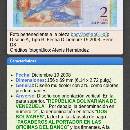
Foto perteneciente a la pieza
bbcv2bsf-ab01-d8
:
Diseño A, Tipo B. Fecha Diciembre 19 2008. Serie
D8
Créditos fotográfico: Alexis Hernández
Características
Fecha
: Diciembre 19 2008
Dimensiones
: 156 x 69 mm (6,14 x 2,72 pulg.)
General
: Diseño multicolor con azul como colores
predominantes.
Anverso
: Diseño con orientación vertical. En la
parte superior, "
REPÚBLICA BOLIVARIANA DE
VENEZUELA
". Por debajo, la denominación en
número "
2
", la denominación en letras "
DOS
BOLÍVARES
", la fecha, la cláusula de pago
"
PAGADEROS AL PORTADOR EN LAS
OFICINAS DEL BANCO
" y los firmantes. A la