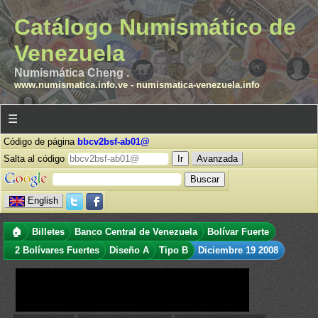
Catálogo Numismático de
Venezuela
Numismática Cheng .
www.numismatica.info.ve
-
numismatica-venezuela.info
☰
Código de página
bbcv2bsf-ab01@
Salta al código
Avanzada
English
🏠
Billetes
Banco Central de Venezuela
Bolívar Fuerte
2 Bolívares Fuertes
Diseño A
Tipo B
Diciembre 19 2008