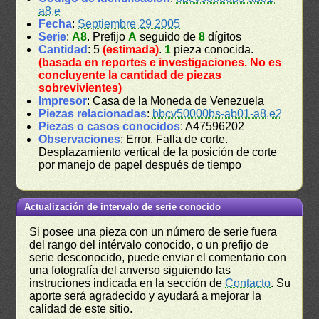
a8,e
Fecha
:
Septiembre 29 2005
Serie
:
A8
. Prefijo
A
seguido de
8
dígitos
Cantidad
: 5
(estimada)
.
1
pieza conocida.
(basada en reportes e investigaciones. No es
concluyente la cantidad de piezas
sobrevivientes)
Impresor
: Casa de la Moneda de Venezuela
Piezas relacionadas
:
bbcv50000bs-ab01-a8,e2
Piezas o casos conocidos
: A47596202
Observaciones
: Error. Falla de corte.
Desplazamiento vertical de la posición de corte
por manejo de papel después de tiempo
Actualización de intervalo de serie conocido
Si posee una pieza con un número de serie fuera
del rango del intérvalo conocido, o un prefijo de
serie desconocido, puede enviar el comentario con
una fotografía del anverso siguiendo las
instruciones indicada en la sección de
Contacto
. Su
aporte será agradecido y ayudará a mejorar la
calidad de este sitio.