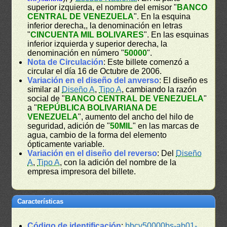
superior izquierda, el nombre del emisor "
BANCO
CENTRAL DE VENEZUELA
". En la esquina
inferior derecha,, la denominación en letras
"
CINCUENTA MIL BOLIVARES
". En las esquinas
inferior izquierda y superior derecha, la
denominación en número "
50000
".
Nota de Circulación
: Este billete comenzó a
circular el día 16 de Octubre de 2006.
Variación en el diseño del anverso
: El diseño es
similar al
Diseño A
,
Tipo A
, cambiando la razón
social de "
BANCO CENTRAL DE VENEZUELA
"
a "
REPÚBLICA BOLIVARIANA DE
VENEZUELA
", aumento del ancho del hilo de
seguridad, adición de "
50MIL
" en las marcas de
agua, cambio de la forma del elemento
ópticamente variable.
Variación en el diseño del reverso
: Del
Diseño
A
,
Tipo A
, con la adición del nombre de la
empresa impresora del billete.
Características
Código de identificación
:
bbcv50000bs-ab01-