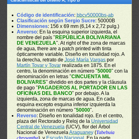
Características del Diseño A, Tipo B
Código de identificación
:
bbcv50000bs-ab
Clasificación según Sergio Sucre
: 50000B
Dimensiones
: 156 x 69 mm (6,14 x 2,72 pulg.)
Anverso
: En la esquina superior izquierda, el
nombre del país "
REPÚBLICA BOLIVARIANA
DE VENEZUELA
". At right of the zona de marcas
de agua, there are a patch printed with tinta
ópticamente variable. Diseño en tonalidad rojo. A
la derecha, retrato de
José María Vargas
por
Martín Tovar y Tovar
realizada en 1875. En el
centro, la denominación en número "
50000
" con la
denominación en letras "
CINCUENTA MIL
BOLIVARES
" dividido en dos partes y la cláusula
de pago "
PAGADEROS AL PORTADOR EN LAS
OFICINAS DEL BANCO
" por debajo. A la
izquierda, zona de marcas de agua. En cada
esquina excepto esquina inferior izquierda la
denominación en número "
50000
".
Reverso
: Diseño en tonalidad rojo. En el centro,
plaza del Rectorado y Reloj de la
Universidad
Central de Venezuela
(UCV), flor del Árbol
Nacional de Venezuela
Araguaney
(
Tabebuia
chrysantha
), y
Escudo Nacional
. En la parte