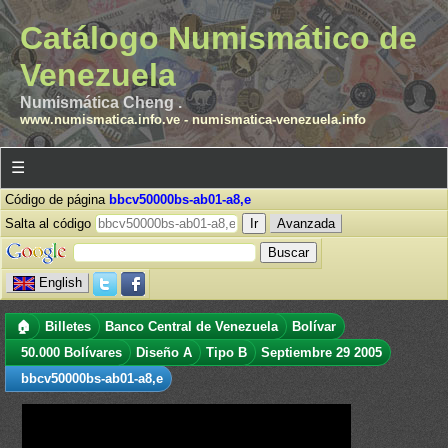
Catálogo Numismático de
Venezuela
Numismática Cheng .
www.numismatica.info.ve
-
numismatica-venezuela.info
☰
Código de página
bbcv50000bs-ab01-a8,e
Salta al código
Avanzada
English
🏠
Billetes
Banco Central de Venezuela
Bolívar
50.000 Bolívares
Diseño A
Tipo B
Septiembre 29 2005
bbcv50000bs-ab01-a8,e