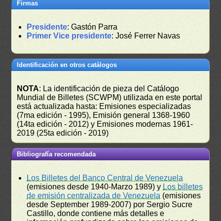
Firmas
Presidente
: Gastón Parra
Primer Vice presidente
: José Ferrer Navas
Identificación en otros catálogos
NOTA
: La identificación de pieza del Catálogo
Mundial de Billetes (SCWPM) utilizada en este portal
está actualizada hasta: Emisiones especializadas
(7ma edición - 1995), Emisión general 1368-1960
(14ta edición - 2012) y Emisiones modernas 1961-
2019 (25ta edición - 2019)
Bibliografía recomendada
Los Billetes del Banco Central de Venezuela
(emisiones desde 1940-Marzo 1989) y
Los billetes
de emisión centralizada de Venezuela
(emisiones
desde September 1989-2007) por Sergio Sucre
Castillo, donde contiene más detalles e