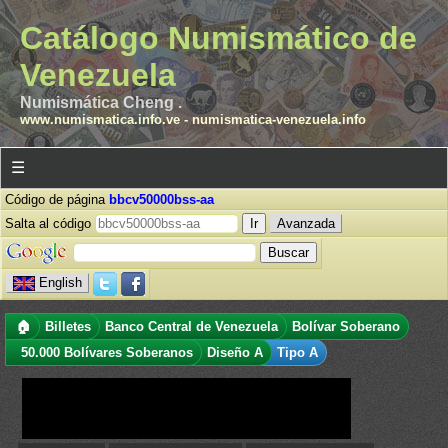
Catálogo Numismático de
Venezuela
Numismática Cheng .
www.numismatica.info.ve
-
numismatica-venezuela.info
☰
Código de página
bbcv50000bss-aa
Salta al código
Avanzada
English
🏠
Billetes
Banco Central de Venezuela
Bolívar Soberano
50.000 Bolívares Soberanos
Diseño A
Tipo A