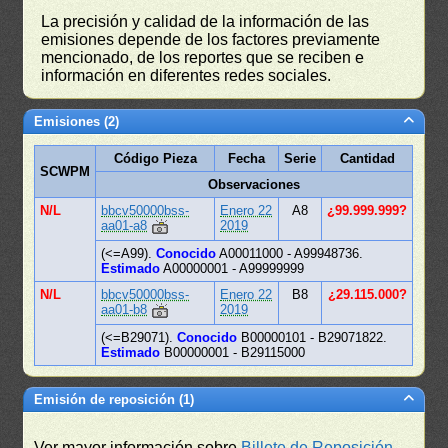
La precisión y calidad de la información de las
emisiones depende de los factores previamente
mencionado, de los reportes que se reciben e
información en diferentes redes sociales.
Emisiones (2)
Código Pieza
Fecha
Serie
Cantidad
SCWPM
Observaciones
N/L
bbcv50000bss-
Enero 22
A8
¿99.999.999?
aa01-a8
2019
(<=A99).
Conocido
A00011000 - A99948736.
Estimado
A00000001 - A99999999
N/L
bbcv50000bss-
Enero 22
B8
¿29.115.000?
aa01-b8
2019
(<=B29071).
Conocido
B00000101 - B29071822.
Estimado
B00000001 - B29115000
Emisión de reposición (1)
Ver mayor información sobre
Billete de Reposición
.