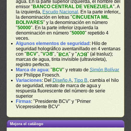
agua. En la parte superior izquierda, el nombre del
emisor "
BANCO CENTRAL DE VENEZUELA
". A
la izquierda,
Escudo Nacional
. En la parte inferior,,
la denominación en letras "
CINCUENTA MIL
BOLIVARES
" y la denominación en número
"
50000
". En la parte inferior izquierda la
denominación en número "
50000
" repetido 4
veces.
Algunos elementos de seguridad
: Hilo de
seguridad holográfico aventanillado en 4 ventanas
con "
BCV
", "
BCV
", "
" y "
" (al trasluz);
BCV
BCV
marcas de agua, tinta invisible (ultravioleta),
registro perfecto.
Marca de agua
: "
BCV
" y retrato de
Simón Bolívar
por Philippe Froesch.
Variaciones
: Del
Diseño A
,
Tipo B
, cambia el hilo
de seguridad, retrato de marca de agua y
respuesta fluorescente del número de serie
superior
Firmas
: "Presidente BCV" y "Primer
Vicepresidente BCV"
Mejora el catálogo