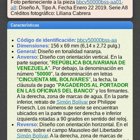
Foto perteneciente a la pieza
bbcv50000bss-aa01-
a8
: Diseño A, Tipo A. Fecha Enero 22 2019. Serie A8
Créditos fotográfico: Liliana Cabrera
Características
Código de identificación
:
bbcv50000bss-aa
Dimensiones
: 156 x 69 mm (6,14 x 2,72 pulg.)
General
: Diseño en tonalidad naranja.
Anverso
: Diseño con orientación vertical. En la
parte superior, "
REPÚBLICA BOLIVARIANA DE
VENEZUELA
". Por debajo, la denominación en
número "
50000
", la denominación en letras
"
CINCUENTA MIL BOLIVARES
", la fecha, la
cláusula de pago "
PAGADEROS AL PORTADOR
EN LAS OFICINAS DEL BANCO
" y los firmantes.
A la derecha, zona de marcas de agua. En la parte
inferior, retrato de
Simón Bolívar
por Philippe
Froesch. Los números de serie se encuentran
ubicados en la parte superior derecha e inferior
izquierda rotadas a 90 grados en sentido del reloj.
Reverso
: Diseño con orientación horizontal. En el
centro, sobre el campo Mausoleo del Libertador
Simón Bolívar
. A la derecha, zona de marcas de