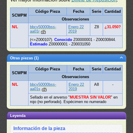
Código Pieza
Fecha
Serie
Cantidad
SCWPM
Observaciones
N/L
bbcv50000bss-
Enero 22
Z8
¿31.050?
aa01r
2019
(<=Z000107).
Conocido
Z00000001 - Z00030844.
Estimado
Z00000001 - Z00031050
Otras piezas (1)
Código Pieza
Fecha
Serie
Cantidad
SCWPM
Observaciones
N/L
bbcv50000bss-
Enero 22
A8
-
aa01s
2019
Sellado en el anverso "
MUESTRA SIN VALOR
" en
rojo (no perforado). Espécimen no numerado
Leyenda
Información de la pieza