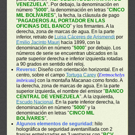
VENEZUELA
". Por debajo, la denominación en
número "
5000
", la denominación en letras "
CINCO
MIL BOLÍVARES
", la fecha, la cláusula de pago
"
PAGADEROS AL PORTADOR EN LAS
OFICINAS DEL BANCO
" y los firmantes. A la
derecha, zona de marcas de agua. En la parte
inferior, retrato de
Luisa Cáceres de Arismendi
por
Emilio Jacinto Mauri
hacia 1899, con la
denominación en número "
5000
" por debajo. Los
números de serie se encuentran ubicados en la
parte superior derecha e inferior izquierda rotadas
a 90 grados en sentido del reloj.
Reverso
: Diseño con orientación horizontal. En el
centro, sobre el campo
Tortuga Carey
(
Eretmochelys
imbricata
) con la montaña Macanao como fondo. A
la derecha, zona de marcas de agua. En la parte
superior izquierda, el nombre del emisor "
BANCO
CENTRAL DE VENEZUELA
". A la izquierda,
Escudo Nacional
. En la parte inferior derecha, la
denominación en número "
5000
" y la
denominación en letras "
CINCO MIL
BOLÍVARES
".
Algunos elementos de seguridad
: hilo
holográfica de seguridad aventanillada con 2
franjas entrelazadas en 3 ventanas con "
BCV