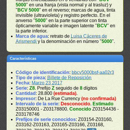
5000
" en una franja (vista normal y al trasluz) y
"
BCV 5000
" en el reverso; marcas de agua, tinta
invisible (ultravioleta) y registro perfecto. En el
anverso "
5000
" en la parte superior con tinta
ópticamente variable e imagen latente "
BCV
" en
la parte inferior.
Marca de agua
: retrato de
Luisa Cáceres de
Arismendi
y la denominación en número "
5000
".
Características
Código de identificación
:
bbcv5000bsf-aa02r3
Tipo de pieza
:
Billete de Reposición
Fecha
:
Marzo 23 2017
Serie
:
Z8
. Prefijo
Z
seguido de
8
dígitos
Cantidad
: 28.800
(estimada)
.
Impresor
: De La Rue Currency
(no confirmada)
Intervalo de la serie
:
Desconocido
.
Estimado
Z03150001 - Z03178800.
Conocido
Z03154436 -
Z03178746
Prefijos de serie conocidos
: Z03154-Z03160,
Z03162-Z03163, Z03165-Z03166, Z03168,