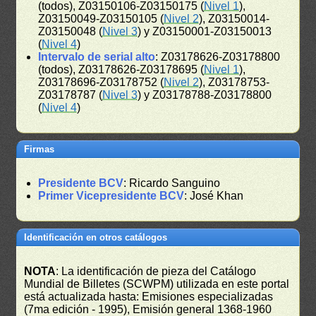
(todos), Z03150106-Z03150175 (
Nivel 1
),
Z03150049-Z03150105 (
Nivel 2
), Z03150014-
Z03150048 (
Nivel 3
) y Z03150001-Z03150013
(
Nivel 4
)
Intervalo de serial alto
: Z03178626-Z03178800
(todos), Z03178626-Z03178695 (
Nivel 1
),
Z03178696-Z03178752 (
Nivel 2
), Z03178753-
Z03178787 (
Nivel 3
) y Z03178788-Z03178800
(
Nivel 4
)
Firmas
Presidente BCV
: Ricardo Sanguino
Primer Vicepresidente BCV
: José Khan
Identificación en otros catálogos
NOTA
: La identificación de pieza del Catálogo
Mundial de Billetes (SCWPM) utilizada en este portal
está actualizada hasta: Emisiones especializadas
(7ma edición - 1995), Emisión general 1368-1960