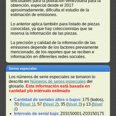
dificultades para la población venezolana para la
obtención, especial desde el 2017
aproximadamente, dificulta el estudio de la
estimación de emisiones.
Lo anterior aplica también para listado de piezas
conocidas, ya que hay coleccionistas que se
reserva la información de las piezas.
La precisión y calidad de la información de las
emisiones depende de los factores previamente
mencionado, de los reportes que se reciben e
información en diferentes redes sociales.
Series especiales
Los números de serie especiales se tomaron lo
descrito en
Números de series especiales
del
glosario.
Esta información está basada en
cantidad y/o intérvalo estimado
Cantidad de seriales altos o bajos
: 175 (todos),
70 (
Nivel 1
), 57 (
Nivel 2
), 35 (
Nivel 3
) y 13 (
Nivel
4
)
Intervalo de serial bajo
: Z03150001-Z03150175