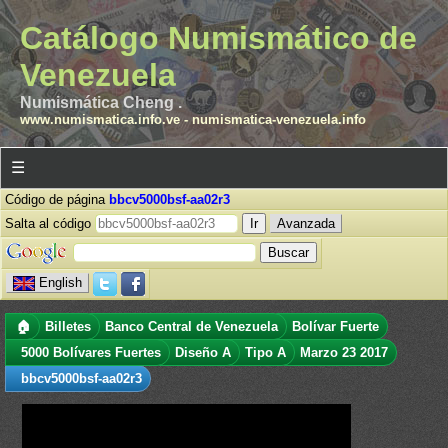
Catálogo Numismático de
Venezuela
Numismática Cheng .
www.numismatica.info.ve
-
numismatica-venezuela.info
☰
Código de página
bbcv5000bsf-aa02r3
Salta al código
Avanzada
English
🏠
Billetes
Banco Central de Venezuela
Bolívar Fuerte
5000 Bolívares Fuertes
Diseño A
Tipo A
Marzo 23 2017
bbcv5000bsf-aa02r3