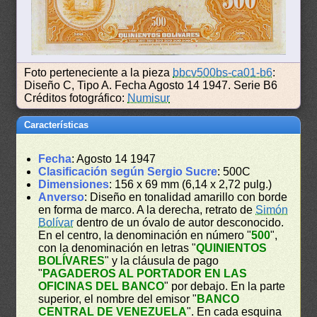
Foto perteneciente a la pieza
bbcv500bs-ca01-b6
:
Diseño C, Tipo A. Fecha Agosto 14 1947. Serie B6
Créditos fotográfico:
Numisur
Características
Fecha
: Agosto 14 1947
Clasificación según Sergio Sucre
: 500C
Dimensiones
: 156 x 69 mm (6,14 x 2,72 pulg.)
Anverso
: Diseño en tonalidad amarillo con borde
en forma de marco. A la derecha, retrato de
Simón
Bolívar
dentro de un óvalo de autor desconocido.
En el centro, la denominación en número "
500
",
con la denominación en letras "
QUINIENTOS
BOLÍVARES
" y la cláusula de pago
"
PAGADEROS AL PORTADOR EN LAS
OFICINAS DEL BANCO
" por debajo. En la parte
superior, el nombre del emisor "
BANCO
CENTRAL DE VENEZUELA
". En cada esquina