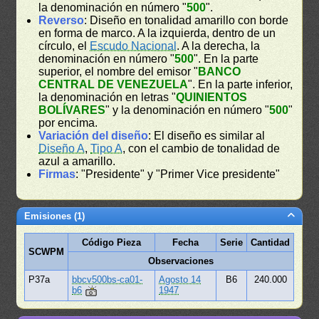
la denominación en número "
500
".
Reverso
: Diseño en tonalidad amarillo con borde
en forma de marco. A la izquierda, dentro de un
círculo, el
Escudo Nacional
. A la derecha, la
denominación en número "
500
". En la parte
superior, el nombre del emisor "
BANCO
CENTRAL DE VENEZUELA
". En la parte inferior,
la denominación en letras "
QUINIENTOS
BOLÍVARES
" y la denominación en número "
500
"
por encima.
Variación del diseño
: El diseño es similar al
Diseño A
,
Tipo A
, con el cambio de tonalidad de
azul a amarillo.
Firmas
: "Presidente" y "Primer Vice presidente"
Emisiones (1)
Código Pieza
Fecha
Serie
Cantidad
SCWPM
Observaciones
P37a
bbcv500bs-ca01-
Agosto 14
B6
240.000
b6
1947