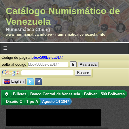
Catálogo Numismático de
Venezuela
Numismática Cheng .
www.numismatica.info.ve
-
numismatica-venezuela.info
☰
Código de página
bbcv500bs-ca01@
Salta al código
Avanzada
English
🏠
Billetes
Banco Central de Venezuela
Bolívar
500 Bolívares
Diseño C
Tipo A
Agosto 14 1947