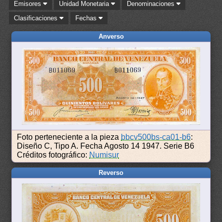
Emisores
Unidad Monetaria
Denominaciones
Clasificaciones
Fechas
Anverso
Foto perteneciente a la pieza
bbcv500bs-ca01-b6
:
Diseño C, Tipo A. Fecha Agosto 14 1947. Serie B6
Créditos fotográfico:
Numisur
Reverso