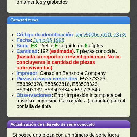
ornamentos y grabados.
Características
Código de identificación
:
bbcv500bs-eb01-e8,e3
Fecha
:
Junio 05 1995
Serie
:
E8
. Prefijo
E
seguido de
8
dígitos
Cantidad
: 192
(estimada)
.
7
piezas conocida.
(basada en reportes e investigaciones. No es
concluyente la cantidad de piezas
sobrevivientes)
Impresor
: Canadian Banknote Company
Piezas o casos conocidos
: E53373326,
E53393328, E53503318, E53503323,
E53503332, E53503334 y E59725846
Observaciones
: Error. Impresión incompleta del
anverso. Impresión Calcográfica (intanglio) parcial
por falla de tinta
Actualización de intervalo de serie conocido
Si posee una pieza con un número de serie fuera