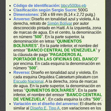
Código de identificación
:
bbcv500bs-eb
Clasificación según Sergio Sucre
: 500G
Dimensiones
: 156 x 69 mm (6,14 x 2,72 pulg.)
Anverso
: Diseño en tonalidad azul y violeta. A la
derecha, retrato de
Simón Bolívar
por autor
desconocido pintado en Haití. A la izquierda, zona
de marcas de agua. En el centro, la denominación
en número "
500
". En la parte superior, la
denominación en letras "
QUINIENTOS
BOLÍVARES
". En la parte inferior, el nombre del
emisor "
BANCO CENTRAL DE VENEZUELA
" y
la cláusula de pago "
PAGADEROS AL
PORTADOR EN LAS OFICINAS DEL BANCO
"
por encima. En cada esquina la denominación en
número "
500
".
Reverso
: Diseño en tonalidad azul y violeta. En
cada esquina Orquídea Catesetum pileatum con
Escudo Nacional
. A la derecha, zona de marcas
de agua. En la parte superior, la denominación en
letras "
QUINIENTOS BOLÍVARES
". En la parte
inferior, el nombre del emisor "
BANCO CENTRAL
DE VENEZUELA
". En cada esquina la cifra "
500
".
Variación en el diseño del anverso
: El diseño es
similar al
Diseño E
,
Tipo A
, con variaciones en los