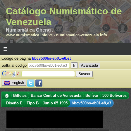
Catálogo Numismático de
Venezuela
Numismática Cheng .
www.numismatica.info.ve
-
numismatica-venezuela.info
☰
Código de página
bbcv500bs-eb01-e8,e3
Salta al código
Avanzada
English
🏠
Billetes
Banco Central de Venezuela
Bolívar
500 Bolívares
Diseño E
Tipo B
Junio 05 1995
bbcv500bs-eb01-e8,e3