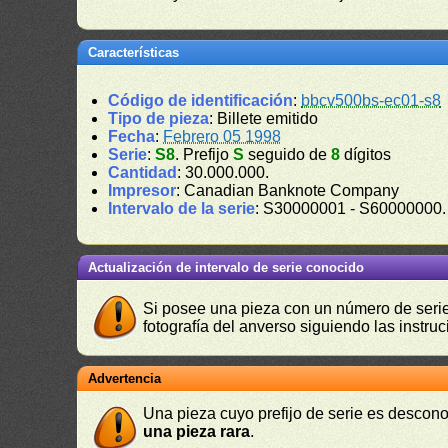
Características
Código de identificación
:
bbcv500bs-ec01-s8
Tipo de pieza
: Billete emitido
Fecha
:
Febrero 05 1998
Serie
:
S8
. Prefijo
S
seguido de
8
dígitos
Cantidad
: 30.000.000.
Impresor
: Canadian Banknote Company
Intervalo de la serie
: S30000001 - S60000000
Actualización de intervalo de serie conocido
Si posee una pieza con un número de serie 
fotografía del anverso siguiendo las instru
Advertencia
Una pieza cuyo prefijo de serie es descono
una pieza rara
.