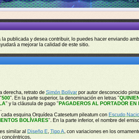
a la publicada y desea contribuir, lo puedes hacer enviando amb
yudará a mejorar la calidad de este sitio.
la derecha, retrato de
Simón Bolívar
por autor desconocido pinta
"
500
". En la parte superior, la denominación en letras "
QUINIE
LA
" y la cláusula de pago "
PAGADEROS AL PORTADOR EN 
".
 En cada esquina Orquídea Catesetum pileatum con
Escudo Nacio
IENTOS BOLÍVARES
". En la parte inferior, el nombre del emiso
 es similar al
Diseño E
,
Tipo A
, con variaciones en los ornament
s concéntricos.