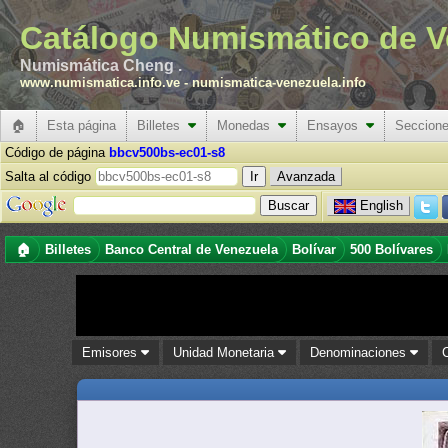
Catálogo Numismático de V
Numismática Cheng .
www.numismatica.info.ve
-
numismatica-venezuela.info
🏠
Esta página
Billetes
Monedas
Ensayos
Seccion
Código de página
bbcv500bs-ec01-s8
Salta al código
Avanzada
English
🏠
Billetes
Banco Central de Venezuela
Bolívar
500 Bolívares
Emisores
Unidad Monetaria
Denominaciones