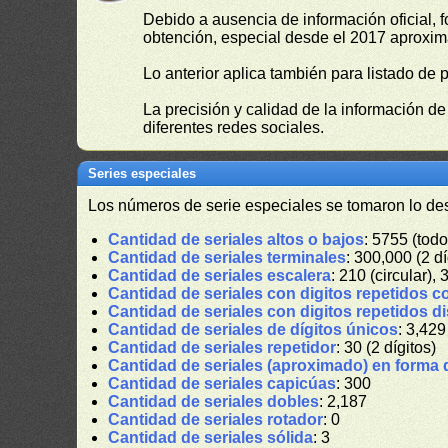
Debido a ausencia de información oficial, f
obtención, especial desde el 2017 aproxima
Lo anterior aplica también para listado de 
La precisión y calidad de la información d
diferentes redes sociales.
Series especiales
Los números de serie especiales se tomaron lo de
Cantidad de seriales altos o bajos
: 5755 (todo
Cantidad de seriales terminales
: 300,000 (2 dí
Cantidad de seriales escalera
: 210 (circular), 
Cantidad de seriales con digitos repetidos c
Cantidad de seriales con digitos repetidos d
Cantidad de seriales de dígitos únicos
: 3,429
Cantidad de seriales repetidor
: 30 (2 dígitos)
Cantidad de seriales (aproximado) en forma 
Cantidad de seriales capicúas
: 300
Cantidad de seriales dobles
: 2,187
Cantidad de seriales rotador
: 0
Cantidad de seriales sólida
: 3