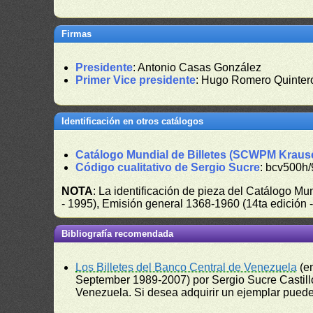
Firmas
Presidente
: Antonio Casas González
Primer Vice presidente
: Hugo Romero Quinter
Identificación en otros catálogos
Catálogo Mundial de Billetes (SCWPM Kraus
Código cualitativo de Sergio Sucre
: bcv500h/
NOTA
: La identificación de pieza del Catálogo M
- 1995), Emisión general 1368-1960 (14ta edición
Bibliografía recomendada
Los Billetes del Banco Central de Venezuela
(e
September 1989-2007) por Sergio Sucre Castillo
Venezuela. Si desea adquirir un ejemplar puede a