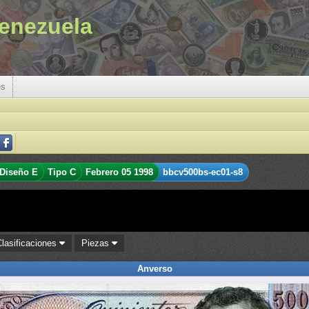
enezuela
es
Diseño E
Tipo C
Febrero 05 1998
bbcv500bs-ec01-s8
Clasificaciones
Piezas
Anverso