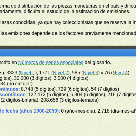
orma de distribución de las piezas monetarias en el país y difi
damente, dificulta el estudio de la estimación de emisiones.
piezas conocidas, ya que hay coleccionistas que se reserva la i
e las emisiones depende de los factores previamente mencionado
scrito en
Números de series especiales
del glosario.
s), 3323 (
Nivel 1
), 1771 (
Nivel 2
), 585 (
Nivel 3
) y 76 (
Nivel 4
)
gitos), 30,000 (3 dígitos), 3,000 (4 dígitos)
384 (no circular)
ontínuos
: 8,748 (5 dígitos), 729 (6 dígitos), 54 (7 dígitos)
iscontínuos
: 122,472 (5 dígitos), 6,804 (6 dígitos), 216 (7 dígito
 (2 dígitos-binaria), 208,656 (3 dígitos-ternaria)
de fecha (años 1900-2050)
: 0 (año-mes-dia), 2,718 (dia-mes-a