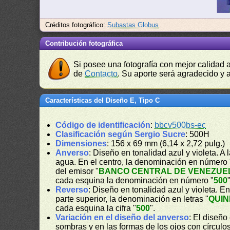
Créditos fotográfico:
Subastas Globus
Contribución fotográfica
Si posee una fotografía con mejor calidad 
de
Contacto
. Su aporte será agradecido y a
Características del Diseño E, Tipo C
Código de identificación
:
bbcv500bs-ec
Clasificación según Sergio Sucre
: 500H
Dimensiones
: 156 x 69 mm (6,14 x 2,72 pulg.)
Anverso
: Diseño en tonalidad azul y violeta. A 
agua. En el centro, la denominación en número 
del emisor "
BANCO CENTRAL DE VENEZUE
cada esquina la denominación en número "
500
Reverso
: Diseño en tonalidad azul y violeta.
parte superior, la denominación en letras "
QUIN
cada esquina la cifra "
500
".
Variación en el diseño del anverso
: El diseño
sombras y en las formas de los ojos con círculo