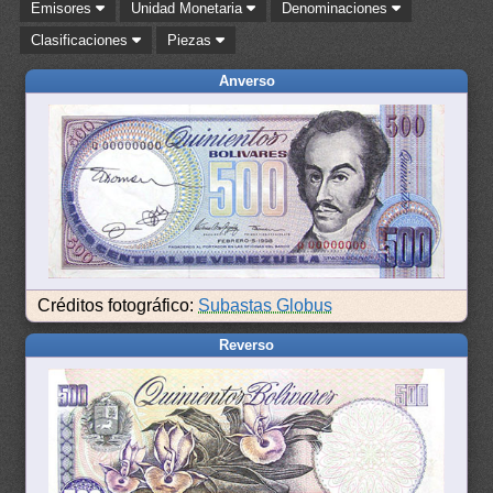
Emisores
Unidad Monetaria
Denominaciones
Clasificaciones
Piezas
Anverso
Créditos fotográfico:
Subastas Globus
Reverso