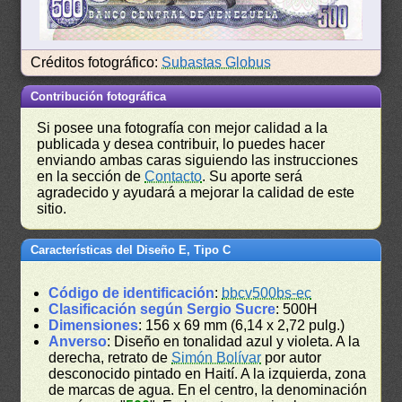
Créditos fotográfico:
Subastas Globus
Contribución fotográfica
Si posee una fotografía con mejor calidad a la
publicada y desea contribuir, lo puedes hacer
enviando ambas caras siguiendo las instrucciones
en la sección de
Contacto
. Su aporte será
agradecido y ayudará a mejorar la calidad de este
sitio.
Características del Diseño E, Tipo C
Código de identificación
:
bbcv500bs-ec
Clasificación según Sergio Sucre
: 500H
Dimensiones
: 156 x 69 mm (6,14 x 2,72 pulg.)
Anverso
: Diseño en tonalidad azul y violeta. A la
derecha, retrato de
Simón Bolívar
por autor
desconocido pintado en Haití. A la izquierda, zona
de marcas de agua. En el centro, la denominación