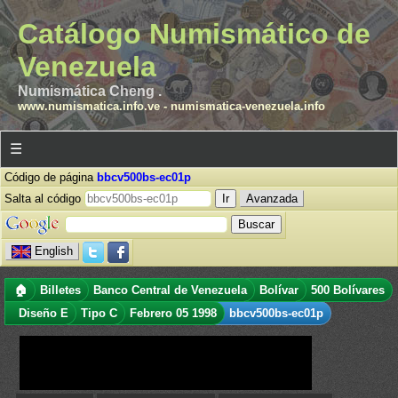
Catálogo Numismático de
Venezuela
Numismática Cheng .
www.numismatica.info.ve
-
numismatica-venezuela.info
☰
Código de página
bbcv500bs-ec01p
Salta al código
Avanzada
English
🏠
Billetes
Banco Central de Venezuela
Bolívar
500 Bolívares
Diseño E
Tipo C
Febrero 05 1998
bbcv500bs-ec01p