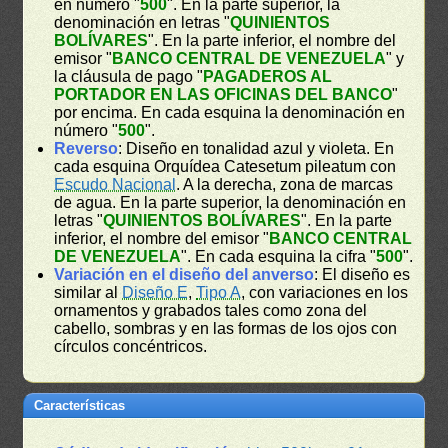
en número "
500
". En la parte superior, la
denominación en letras "
QUINIENTOS
BOLÍVARES
". En la parte inferior, el nombre del
emisor "
BANCO CENTRAL DE VENEZUELA
" y
la cláusula de pago "
PAGADEROS AL
PORTADOR EN LAS OFICINAS DEL BANCO
"
por encima. En cada esquina la denominación en
número "
500
".
Reverso
: Diseño en tonalidad azul y violeta. En
cada esquina Orquídea Catesetum pileatum con
Escudo Nacional
. A la derecha, zona de marcas
de agua. En la parte superior, la denominación en
letras "
QUINIENTOS BOLÍVARES
". En la parte
inferior, el nombre del emisor "
BANCO CENTRAL
DE VENEZUELA
". En cada esquina la cifra "
500
".
Variación en el diseño del anverso
: El diseño es
similar al
Diseño E
,
Tipo A
, con variaciones en los
ornamentos y grabados tales como zona del
cabello, sombras y en las formas de los ojos con
círculos concéntricos.
Características