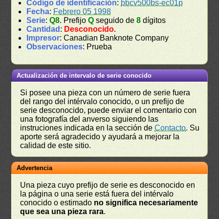
Código de identificación
:
bbcv500bs-ec01p
Fecha
:
Febrero 05 1998
Serie
:
Q8
. Prefijo
Q
seguido de
8
dígitos
Cantidad
:
Desconocido
.
Impresor
: Canadian Banknote Company
Observaciones
: Prueba
Actualización de intervalo de serie conocido
Si posee una pieza con un número de serie fuera
del rango del intérvalo conocido, o un prefijo de
serie desconocido, puede enviar el comentario con
una fotografía del anverso siguiendo las
instruciones indicada en la sección de
Contacto
. Su
aporte será agradecido y ayudará a mejorar la
calidad de este sitio.
Advertencia
Una pieza cuyo prefijo de serie es desconocido en
la página o una serie está fuera del intérvalo
conocido o estimado
no significa necesariamente
que sea una pieza rara
.