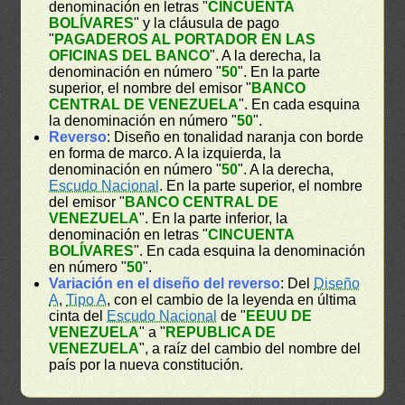
denominación en letras "
CINCUENTA
BOLÍVARES
" y la cláusula de pago
"
PAGADEROS AL PORTADOR EN LAS
OFICINAS DEL BANCO
". A la derecha, la
denominación en número "
50
". En la parte
superior, el nombre del emisor "
BANCO
CENTRAL DE VENEZUELA
". En cada esquina
la denominación en número "
50
".
Reverso
: Diseño en tonalidad naranja con borde
en forma de marco. A la izquierda, la
denominación en número "
50
". A la derecha,
Escudo Nacional
. En la parte superior, el nombre
del emisor "
BANCO CENTRAL DE
VENEZUELA
". En la parte inferior, la
denominación en letras "
CINCUENTA
BOLÍVARES
". En cada esquina la denominación
en número "
50
".
Variación en el diseño del reverso
: Del
Diseño
A
,
Tipo A
, con el cambio de la leyenda en última
cinta del
Escudo Nacional
de "
EEUU DE
VENEZUELA
" a "
REPUBLICA DE
VENEZUELA
", a raíz del cambio del nombre del
país por la nueva constitución.