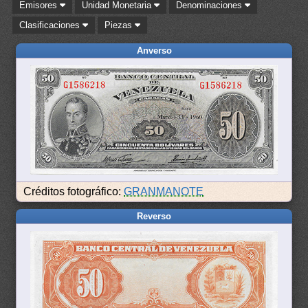
Emisores
Unidad Monetaria
Denominaciones
Clasificaciones
Piezas
Anverso
Créditos fotográfico:
GRANMANOTE
Reverso