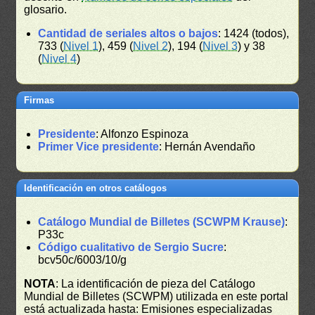
glosario.
Cantidad de seriales altos o bajos
: 1424 (todos),
733 (
Nivel 1
), 459 (
Nivel 2
), 194 (
Nivel 3
) y 38
(
Nivel 4
)
Firmas
Presidente
: Alfonzo Espinoza
Primer Vice presidente
: Hernán Avendaño
Identificación en otros catálogos
Catálogo Mundial de Billetes (SCWPM Krause)
:
P33c
Código cualitativo de Sergio Sucre
:
bcv50c/6003/10/g
NOTA
: La identificación de pieza del Catálogo
Mundial de Billetes (SCWPM) utilizada en este portal
está actualizada hasta: Emisiones especializadas