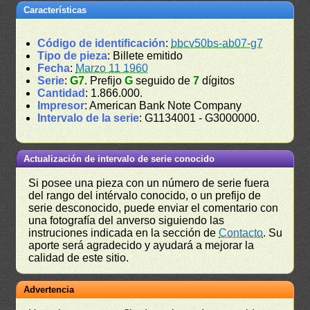
Características
Código de identificación
:
bbcv50bs-ab07-g7
Tipo de pieza
: Billete emitido
Fecha
:
Marzo 11 1960
Serie
:
G7
. Prefijo
G
seguido de
7
dígitos
Cantidad
: 1.866.000.
Impresor
: American Bank Note Company
Intervalo de la serie
: G1134001 - G3000000.
Actualización de intervalo de serie conocido
Si posee una pieza con un número de serie fuera
del rango del intérvalo conocido, o un prefijo de
serie desconocido, puede enviar el comentario con
una fotografía del anverso siguiendo las
instruciones indicada en la sección de
Contacto
. Su
aporte será agradecido y ayudará a mejorar la
calidad de este sitio.
Advertencia