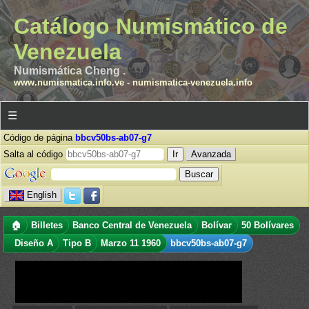
Catálogo Numismático de
Venezuela
Numismática Cheng .
www.numismatica.info.ve
-
numismatica-venezuela.info
☰
Código de página
bbcv50bs-ab07-g7
Salta al código
Avanzada
English
🏠
Billetes
Banco Central de Venezuela
Bolívar
50 Bolívares
Diseño A
Tipo B
Marzo 11 1960
bbcv50bs-ab07-g7