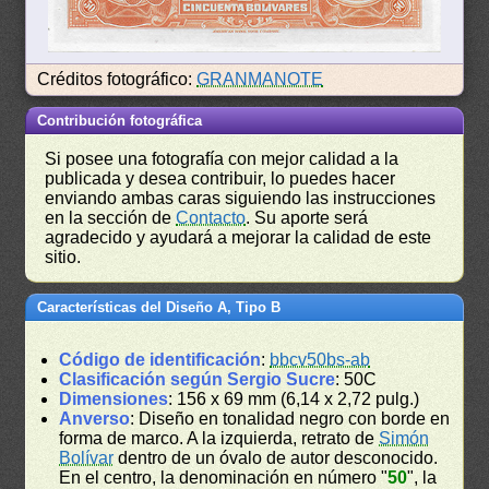
Créditos fotográfico:
GRANMANOTE
Contribución fotográfica
Si posee una fotografía con mejor calidad a la
publicada y desea contribuir, lo puedes hacer
enviando ambas caras siguiendo las instrucciones
en la sección de
Contacto
. Su aporte será
agradecido y ayudará a mejorar la calidad de este
sitio.
Características del Diseño A, Tipo B
Código de identificación
:
bbcv50bs-ab
Clasificación según Sergio Sucre
: 50C
Dimensiones
: 156 x 69 mm (6,14 x 2,72 pulg.)
Anverso
: Diseño en tonalidad negro con borde en
forma de marco. A la izquierda, retrato de
Simón
Bolívar
dentro de un óvalo de autor desconocido.
En el centro, la denominación en número "
50
", la