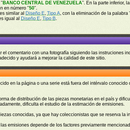
 "
BANCO CENTRAL DE VENEZUELA
". En la parte inferior,
ón en número "
50
".
 es similar al
Diseño E
,
Tipo A
, con la eliminación de la palab
es igual al
Diseño E
,
Tipo B
.
r el comentario con una fotografía siguiendo las instruciones i
adecido y ayudará a mejorar la calidad de este sitio.
cido en la página o una serie está fuera del intérvalo conocido
orma de distribución de las piezas monetarias en el país y difi
damente, dificulta el estudio de la estimación de emisiones.
piezas conocidas, ya que hay coleccionistas que se reserva la i
e las emisiones depende de los factores previamente mencionado