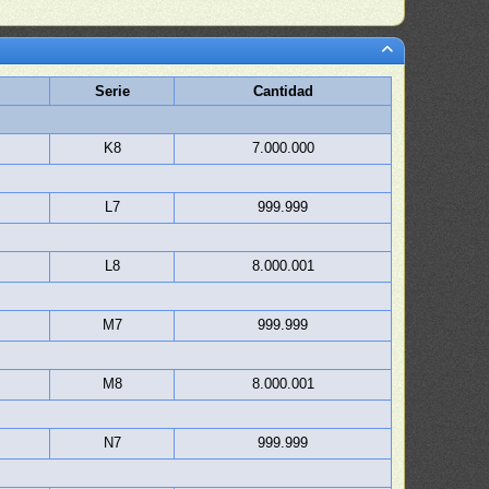
Serie
Cantidad
K8
7.000.000
L7
999.999
L8
8.000.001
M7
999.999
M8
8.000.001
N7
999.999