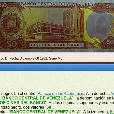
Tipo D. Fecha Diciembre 08 1992. Serie M8
y negro. En el centro,
Palacio de las Academias
. A la derecha,
A
 "
BANCO CENTRAL DE VENEZUELA
", la denominación en l
OFICINAS DEL BANCO
". En las esquinas superiores y esqui
uridad negro, dos valores "
50
".
tro, "
BANCO CENTRAL DE VENEZUELA
". A la izquierda,
E