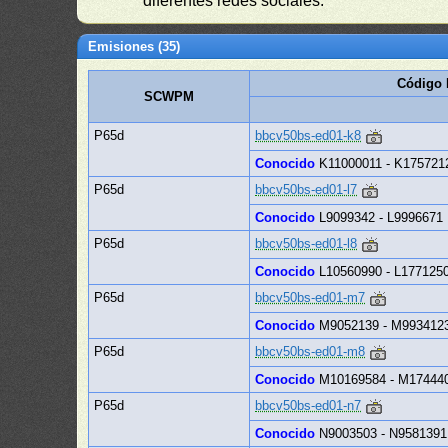
diferentes redes sociales.
Emisiones (35)
Código 
SCWPM
P65d
bbcv50bs-ed01-k8
Conocido
K11000011 - K175721
P65d
bbcv50bs-ed01-l7
Conocido
L9099342 - L9996671
P65d
bbcv50bs-ed01-l8
Conocido
L10560990 - L177125
P65d
bbcv50bs-ed01-m7
Conocido
M9052139 - M993412
P65d
bbcv50bs-ed01-m8
Conocido
M10169584 - M17444
P65d
bbcv50bs-ed01-n7
Conocido
N9003503 - N9581391