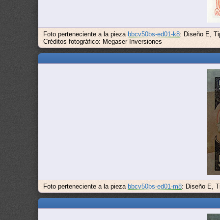
Foto perteneciente a la pieza
bbcv50bs-ed01-k8
: Diseño E, T
Créditos fotográfico: Megaser Inversiones
Foto perteneciente a la pieza
bbcv50bs-ed01-m8
: Diseño E, 