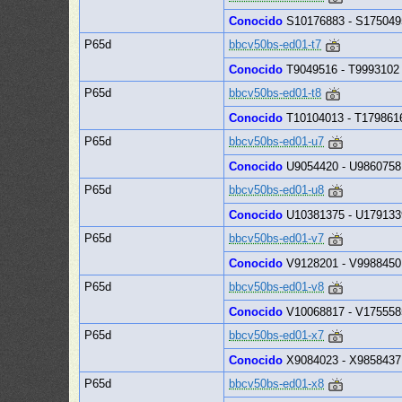
Conocido
S10176883 - S175049
P65d
bbcv50bs-ed01-t7
Conocido
T9049516 - T9993102
P65d
bbcv50bs-ed01-t8
Conocido
T10104013 - T179861
P65d
bbcv50bs-ed01-u7
Conocido
U9054420 - U9860758
P65d
bbcv50bs-ed01-u8
Conocido
U10381375 - U179133
P65d
bbcv50bs-ed01-v7
Conocido
V9128201 - V9988450
P65d
bbcv50bs-ed01-v8
Conocido
V10068817 - V175558
P65d
bbcv50bs-ed01-x7
Conocido
X9084023 - X9858437
P65d
bbcv50bs-ed01-x8