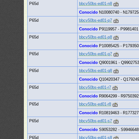
P65d
bbcv50bs-ed01-n8
Conocido
N10080740 - N179725
P65d
bbcv50bs-ed01-p7
Conocido
P9119957 - P9981401
P65d
bbcv50bs-ed01-p8
Conocido
P10085425 - P179350
P65d
bbcv50bs-ed01-q7
Conocido
Q9001961 - Q990275
P65d
bbcv50bs-ed01-q8
Conocido
Q10420347 - Q17924
P65d
bbcv50bs-ed01-r7
Conocido
R9064299 - R9750392
P65d
bbcv50bs-ed01-r8
Conocido
R10819463 - R177327
P65d
bbcv50bs-ed01-s7
Conocido
S9053282 - S9946648
P65d
bbcv50bs-ed01-s8