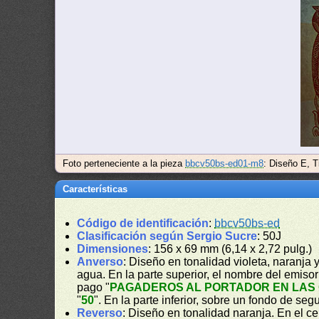
Foto perteneciente a la pieza
bbcv50bs-ed01-m8
: Diseño E, 
Características
Código de identificación
:
bbcv50bs-ed
Clasificación según Sergio Sucre
: 50J
Dimensiones
: 156 x 69 mm (6,14 x 2,72 pulg.)
Anverso
: Diseño en tonalidad violeta, naranja 
agua. En la parte superior, el nombre del emisor
pago "
PAGADEROS AL PORTADOR EN LAS 
"
50
". En la parte inferior, sobre un fondo de seg
Reverso
: Diseño en tonalidad naranja. En el cen