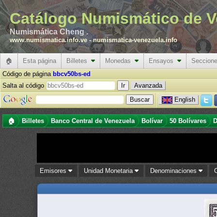
Catálogo Numismático de V
Numismática Cheng .
www.numismatica.info.ve
-
numismatica-venezuela.info
🏠
Esta página
Billetes
Monedas
Ensayos
Seccion
Código de página
bbcv50bs-ed
Salta al código
Avanzada
English
🏠
Billetes
Banco Central de Venezuela
Bolívar
50 Bolívares
D
Emisores
Unidad Monetaria
Denominaciones