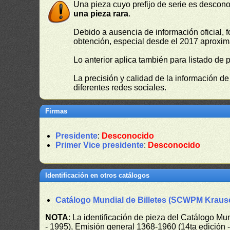
Una pieza cuyo prefijo de serie es descono
una pieza rara
.
Debido a ausencia de información oficial, f
obtención, especial desde el 2017 aproxima
Lo anterior aplica también para listado de 
La precisión y calidad de la información d
diferentes redes sociales.
Firmas
Presidente
:
Desconocido
Primer Vice presidente
:
Desconocido
Identificación en otros catálogos
Catálogo Mundial de Billetes (SCWPM Kraus
NOTA
: La identificación de pieza del Catálogo M
- 1995), Emisión general 1368-1960 (14ta edición