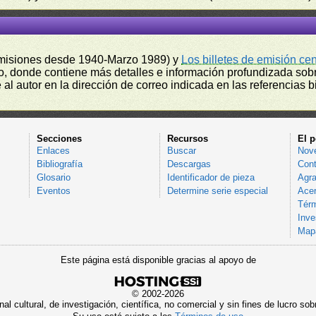
misiones desde 1940-Marzo 1989) y
Los billetes de emisión ce
, donde contiene más detalles e información profundizada sobr
l autor en la dirección de correo indicada en las referencias bi
Secciones
Recursos
El p
Enlaces
Buscar
Nov
Bibliografía
Descargas
Cont
Glosario
Identificador de pieza
Agra
Eventos
Determine serie especial
Acer
Térm
Inve
Mapa
Este página está disponible gracias al apoyo de
© 2002-2026
al cultural, de investigación, científica, no comercial y sin fines de lucro 