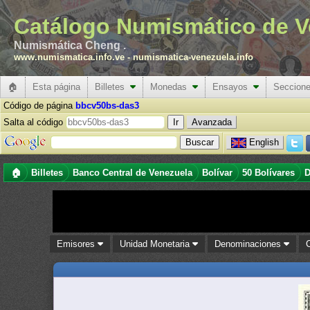
Catálogo Numismático de V
Numismática Cheng .
www.numismatica.info.ve
-
numismatica-venezuela.info
🏠
Esta página
Billetes
Monedas
Ensayos
Seccion
Código de página
bbcv50bs-das3
Salta al código
Avanzada
English
🏠
Billetes
Banco Central de Venezuela
Bolívar
50 Bolívares
D
Emisores
Unidad Monetaria
Denominaciones