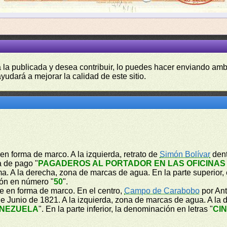
a la publicada y desea contribuir, lo puedes hacer enviando amb
yudará a mejorar la calidad de este sitio.
en forma de marco. A la izquierda, retrato de
Simón Bolívar
dent
a de pago "
PAGADEROS AL PORTADOR EN LAS OFICINAS
ma. A la derecha, zona de marcas de agua. En la parte superior,
ión en número "
50
".
e en forma de marco. En el centro,
Campo de Carabobo
por Ant
e Junio de 1821. A la izquierda, zona de marcas de agua. A la 
ENEZUELA
". En la parte inferior, la denominación en letras "
CI