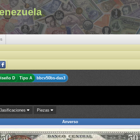
enezuela
es
iseño D
Tipo A
bbcv50bs-das3
Clasificaciones
Piezas
Anverso