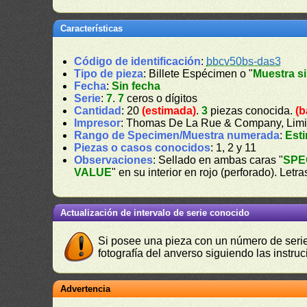
Características
Código de identificación
:
bbcv50bs-das3
Tipo de pieza
: Billete Espécimen o "
Muestra si
Fecha
:
Sin fecha
Serie
:
7
.
7
ceros o dígitos
Cantidad
: 20
(estimada)
.
3
piezas conocida.
(b
Impresor
: Thomas De La Rue & Company, Limi
Rango de Specimen/Muestra numerada
:
Est
Piezas o casos conocidos
: 1, 2 y 11
Observaciones
: Sellado en ambas caras "
SPE
VALUE
" en su interior en rojo (perforado). L
Actualización de intervalo de serie conocido
Si posee una pieza con un número de serie 
fotografía del anverso siguiendo las instru
Advertencia