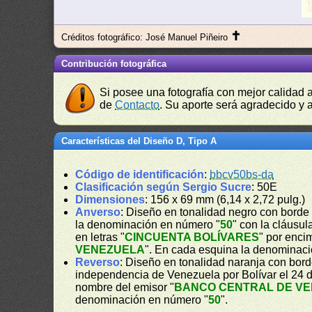
✝
Créditos fotográfico: José Manuel Piñeiro
Contribución fotográfica
Si posee una fotografía con mejor calidad 
de
Contacto
. Su aporte será agradecido y a
Características del Diseño D, Tipo A
Código de identificación
:
bbcv50bs-da
Clasificación según Sergio Sucre
: 50E
Dimensiones
: 156 x 69 mm (6,14 x 2,72 pulg.)
Anverso
: Diseño en tonalidad negro con borde 
la denominación en número "
50
" con la cláusul
en letras "
CINCUENTA BOLÍVARES
" por enci
VENEZUELA
". En cada esquina la denominac
Reverso
: Diseño en tonalidad naranja con bord
independencia de Venezuela por Bolívar el 24 d
nombre del emisor "
BANCO CENTRAL DE V
denominación en número "
50
".