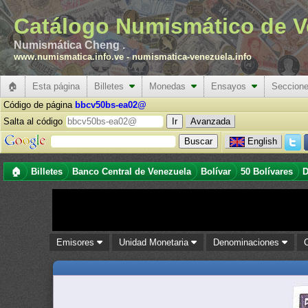
Catálogo Numismático de V
Numismática Cheng .
www.numismatica.info.ve
-
numismatica-venezuela.info
🏠
Esta página
Billetes
Monedas
Ensayos
Seccion
Código de página
bbcv50bs-ea02@
Salta al código
Avanzada
English
🏠
Billetes
Banco Central de Venezuela
Bolívar
50 Bolívares
D
Emisores
Unidad Monetaria
Denominaciones