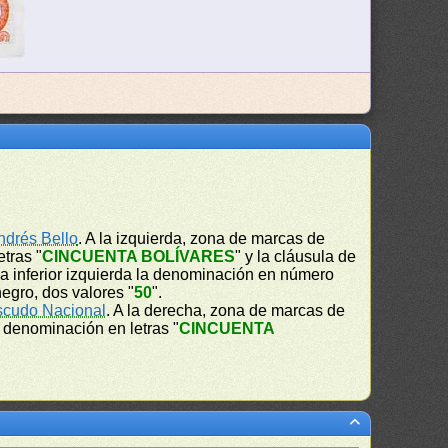
ndrés Bello
. A la izquierda, zona de marcas de
etras "
CINCUENTA BOLÍVARES
" y la cláusula de
na inferior izquierda la denominación en número
negro, dos valores "
50
".
scudo Nacional
. A la derecha, zona de marcas de
 la denominación en letras "
CINCUENTA