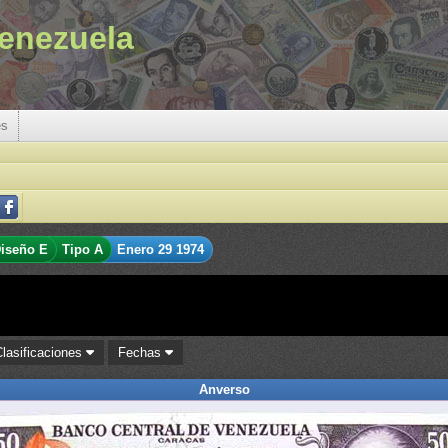
enezuela
es
iseño E
Tipo A
Enero 29 1974
Clasificaciones
Fechas
Anverso