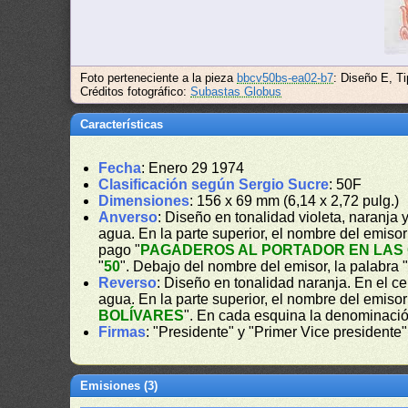
Foto perteneciente a la pieza
bbcv50bs-ea02-b7
: Diseño E, T
Créditos fotográfico:
Subastas Globus
Características
Fecha
: Enero 29 1974
Clasificación según Sergio Sucre
: 50F
Dimensiones
: 156 x 69 mm (6,14 x 2,72 pulg.)
Anverso
: Diseño en tonalidad violeta, naranja 
agua. En la parte superior, el nombre del emisor
pago "
PAGADEROS AL PORTADOR EN LAS 
"
50
". Debajo del nombre del emisor, la palabra 
Reverso
: Diseño en tonalidad naranja. En el cen
agua. En la parte superior, el nombre del emisor
BOLÍVARES
". En cada esquina la denominaci
Firmas
: "Presidente" y "Primer Vice presidente"
Emisiones (3)