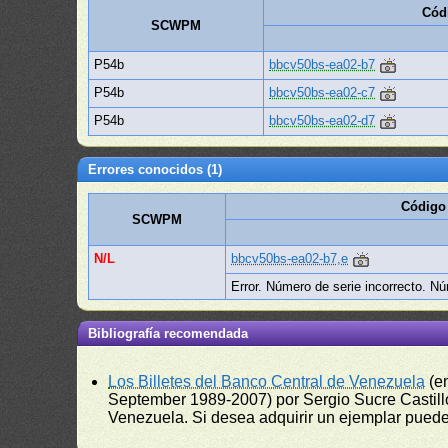
Cód
SCWPM
P54b
bbcv50bs-ea02-b7
P54b
bbcv50bs-ea02-c7
P54b
bbcv50bs-ea02-d7
Errores conocidos (1)
Código
SCWPM
N/L
bbcv50bs-ea02-b7,e
Error. Número de serie incorrecto. Núm
Bibliografía recomendada
Los Billetes del Banco Central de Venezuela
(e
September 1989-2007) por Sergio Sucre Castillo
Venezuela. Si desea adquirir un ejemplar puede a