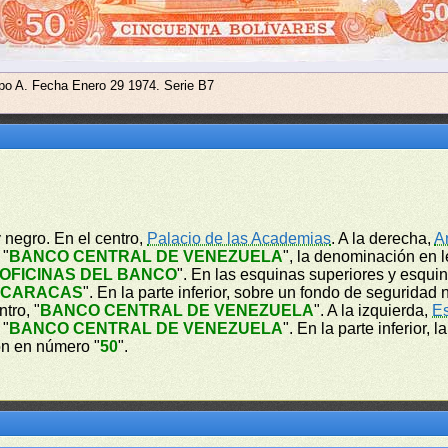
ipo A. Fecha Enero 29 1974. Serie B7
y negro. En el centro,
Palacio de las Academias
. A la derecha,
A
 "
BANCO CENTRAL DE VENEZUELA
", la denominación en l
OFICINAS DEL BANCO
". En las esquinas superiores y esqui
"
CARACAS
". En la parte inferior, sobre un fondo de seguridad 
tro, "
BANCO CENTRAL DE VENEZUELA
". A la izquierda,
E
 "
BANCO CENTRAL DE VENEZUELA
". En la parte inferior,
ón en número "
50
".