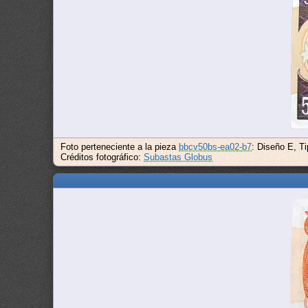
Foto perteneciente a la pieza
bbcv50bs-ea02-b7
: Diseño E, T
Créditos fotográfico:
Subastas Globus