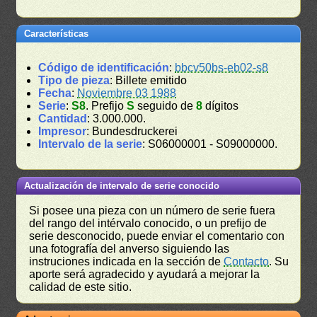
Características
Código de identificación
:
bbcv50bs-eb02-s8
Tipo de pieza
: Billete emitido
Fecha
:
Noviembre 03 1988
Serie
:
S8
. Prefijo
S
seguido de
8
dígitos
Cantidad
: 3.000.000.
Impresor
: Bundesdruckerei
Intervalo de la serie
: S06000001 - S09000000.
Actualización de intervalo de serie conocido
Si posee una pieza con un número de serie fuera
del rango del intérvalo conocido, o un prefijo de
serie desconocido, puede enviar el comentario con
una fotografía del anverso siguiendo las
instruciones indicada en la sección de
Contacto
. Su
aporte será agradecido y ayudará a mejorar la
calidad de este sitio.