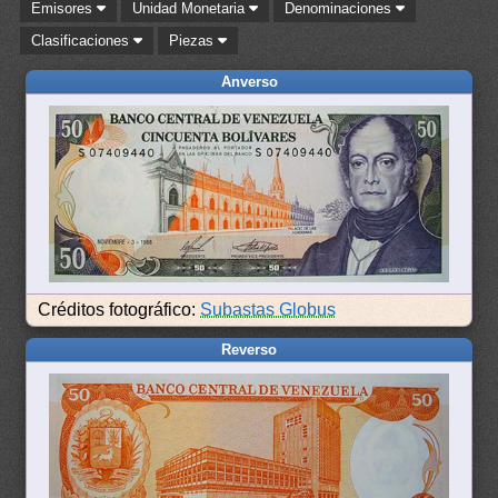
Emisores
Unidad Monetaria
Denominaciones
Clasificaciones
Piezas
Anverso
Créditos fotográfico:
Subastas Globus
Reverso