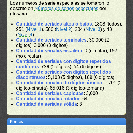
Los números de serie especiales se tomaron lo
descrito en
Números de series especiales
del
glosario.
Cantidad de seriales altos o bajos
: 1808 (todos),
951 (
Nivel 1
), 580 (
Nivel 2
), 234 (
Nivel 3
) y 43
(
Nivel 4
)
Cantidad de seriales terminales
: 30,000 (2
dígitos), 3,000 (3 dígitos)
Cantidad de seriales escalera
: 0 (circular), 192
(no circular)
Cantidad de seriales con digitos repetidos
contínuos
: 729 (5 dígitos), 54 (6 dígitos)
Cantidad de seriales con digitos repetidos
discontínuos
: 5,103 (5 dígitos), 189 (6 dígitos)
Cantidad de seriales de dígitos únicos
: 1,701 (2
dígitos-binaria), 65,016 (3 dígitos-ternaria)
Cantidad de seriales capicúas
: 3,000
Cantidad de seriales rotador
: 64
Cantidad de seriales sólida
: 3
Firmas