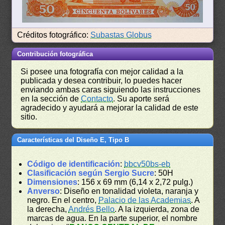
Créditos fotográfico:
Subastas Globus
Contribución fotográfica
Si posee una fotografía con mejor calidad a la
publicada y desea contribuir, lo puedes hacer
enviando ambas caras siguiendo las instrucciones
en la sección de
Contacto
. Su aporte será
agradecido y ayudará a mejorar la calidad de este
sitio.
Características del Diseño E, Tipo B
Código de identificación
:
bbcv50bs-eb
Clasificación según Sergio Sucre
: 50H
Dimensiones
: 156 x 69 mm (6,14 x 2,72 pulg.)
Anverso
: Diseño en tonalidad violeta, naranja y
negro. En el centro,
Palacio de las Academias
. A
la derecha,
Andrés Bello
. A la izquierda, zona de
marcas de agua. En la parte superior, el nombre