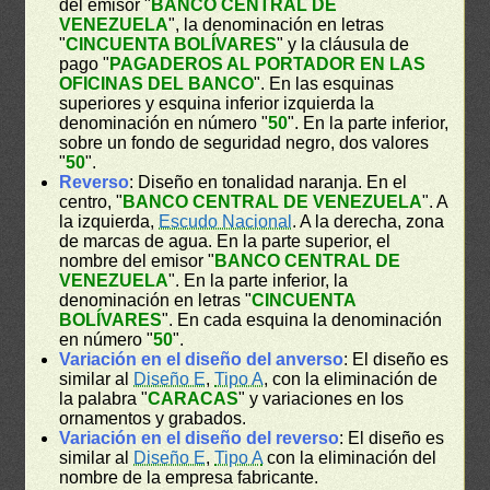
del emisor "
BANCO CENTRAL DE
VENEZUELA
", la denominación en letras
"
CINCUENTA BOLÍVARES
" y la cláusula de
pago "
PAGADEROS AL PORTADOR EN LAS
OFICINAS DEL BANCO
". En las esquinas
superiores y esquina inferior izquierda la
denominación en número "
50
". En la parte inferior,
sobre un fondo de seguridad negro, dos valores
"
50
".
Reverso
: Diseño en tonalidad naranja. En el
centro, "
BANCO CENTRAL DE VENEZUELA
". A
la izquierda,
Escudo Nacional
. A la derecha, zona
de marcas de agua. En la parte superior, el
nombre del emisor "
BANCO CENTRAL DE
VENEZUELA
". En la parte inferior, la
denominación en letras "
CINCUENTA
BOLÍVARES
". En cada esquina la denominación
en número "
50
".
Variación en el diseño del anverso
: El diseño es
similar al
Diseño E
,
Tipo A
, con la eliminación de
la palabra "
CARACAS
" y variaciones en los
ornamentos y grabados.
Variación en el diseño del reverso
: El diseño es
similar al
Diseño E
,
Tipo A
con la eliminación del
nombre de la empresa fabricante.