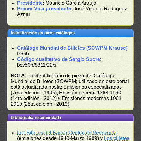
Presidente
: Mauricio García Araujo
Primer Vice presidente
: José Vicente Rodríguez
Aznar
Identificación en otros catálogos
Catálogo Mundial de Billetes (SCWPM Krause)
:
P65b
Código cualitativo de Sergio Sucre
:
bcv50h/8811/22/s
NOTA
: La identificación de pieza del Catálogo
Mundial de Billetes (SCWPM) utilizada en este portal
está actualizada hasta: Emisiones especializadas
(7ma edición - 1995), Emisión general 1368-1960
(14ta edición - 2012) y Emisiones modernas 1961-
2019 (25ta edición - 2019)
Bibliografía recomendada
Los Billetes del Banco Central de Venezuela
(emisiones desde 1940-Marzo 1989) y
Los billetes