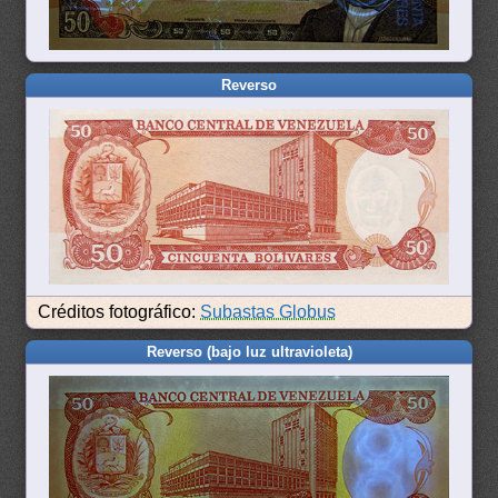
Reverso
Créditos fotográfico:
Subastas Globus
Reverso (bajo luz ultravioleta)