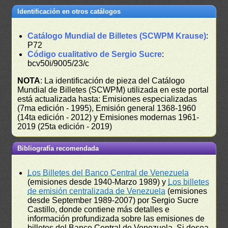
Identificación en otros catálogos
Catálogo Mundial de Billetes (SCWPM Krause)
:
P72
Código cualitativo de Sergio Sucre
:
bcv50i/9005/23/c
NOTA
: La identificación de pieza del Catálogo
Mundial de Billetes (SCWPM) utilizada en este portal
está actualizada hasta: Emisiones especializadas
(7ma edición - 1995), Emisión general 1368-1960
(14ta edición - 2012) y Emisiones modernas 1961-
2019 (25ta edición - 2019)
Bibliografía recomendada
Los Billetes del Banco Central de Venezuela
(emisiones desde 1940-Marzo 1989) y
Los billetes
de emisión centralizada de Venezuela
(emisiones
desde September 1989-2007) por Sergio Sucre
Castillo, donde contiene más detalles e
información profundizada sobre las emisiones de
billetes del Banco Central de Venezuela. Si desea