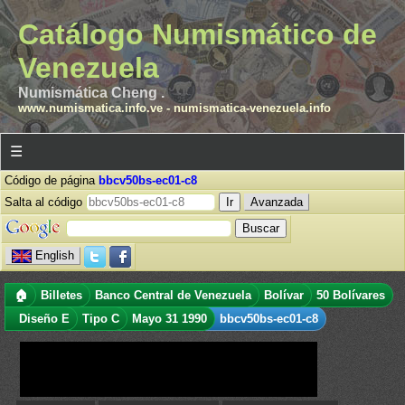
Catálogo Numismático de
Venezuela
Numismática Cheng .
www.numismatica.info.ve
-
numismatica-venezuela.info
☰
Código de página
bbcv50bs-ec01-c8
Salta al código
Avanzada
English
🏠
Billetes
Banco Central de Venezuela
Bolívar
50 Bolívares
Diseño E
Tipo C
Mayo 31 1990
bbcv50bs-ec01-c8