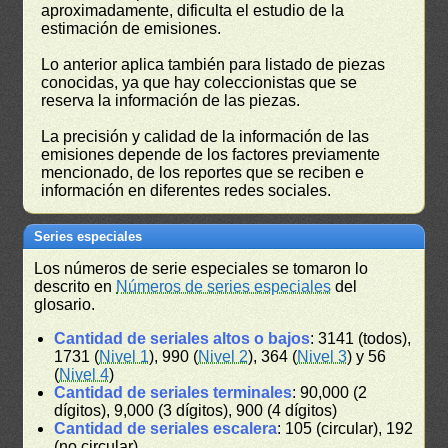
aproximadamente, dificulta el estudio de la
estimación de emisiones.
Lo anterior aplica también para listado de piezas
conocidas, ya que hay coleccionistas que se
reserva la información de las piezas.
La precisión y calidad de la información de las
emisiones depende de los factores previamente
mencionado, de los reportes que se reciben e
información en diferentes redes sociales.
Series especiales
Los números de serie especiales se tomaron lo
descrito en
Números de series especiales
del
glosario.
Cantidad de seriales altos o bajos
: 3141 (todos),
1731 (
Nivel 1
), 990 (
Nivel 2
), 364 (
Nivel 3
) y 56
(
Nivel 4
)
Cantidad de seriales terminales
: 90,000 (2
dígitos), 9,000 (3 dígitos), 900 (4 dígitos)
Cantidad de seriales escalera
: 105 (circular), 192
(no circular)