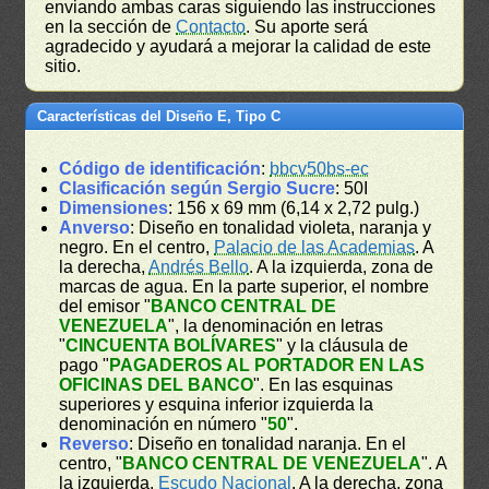
enviando ambas caras siguiendo las instrucciones
en la sección de
Contacto
. Su aporte será
agradecido y ayudará a mejorar la calidad de este
sitio.
Características del Diseño E, Tipo C
Código de identificación
:
bbcv50bs-ec
Clasificación según Sergio Sucre
: 50I
Dimensiones
: 156 x 69 mm (6,14 x 2,72 pulg.)
Anverso
: Diseño en tonalidad violeta, naranja y
negro. En el centro,
Palacio de las Academias
. A
la derecha,
Andrés Bello
. A la izquierda, zona de
marcas de agua. En la parte superior, el nombre
del emisor "
BANCO CENTRAL DE
VENEZUELA
", la denominación en letras
"
CINCUENTA BOLÍVARES
" y la cláusula de
pago "
PAGADEROS AL PORTADOR EN LAS
OFICINAS DEL BANCO
". En las esquinas
superiores y esquina inferior izquierda la
denominación en número "
50
".
Reverso
: Diseño en tonalidad naranja. En el
centro, "
BANCO CENTRAL DE VENEZUELA
". A
la izquierda,
Escudo Nacional
. A la derecha, zona