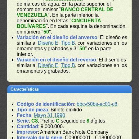
de marcas de agua. En la parte superior, el
nombre del emisor "
BANCO CENTRAL DE
VENEZUELA
". En la parte inferior, la
denominación en letras "
CINCUENTA
BOLÍVARES
". En cada esquina la denominación
en número "
50
".
Variación en el diseño del anverso
: El diseño es
similar al
Diseño E
,
Tipo B
, con variaciones en los
ornamentos y grabados y 3 "
50
" en la parte
inferior.
Variación en el diseño del reverso
: El diseño es
similar al
Diseño E
,
Tipo B
, con variaciones en los
ornamentos y grabados.
Características
Código de identificación
:
bbcv50bs-ec01-c8
Tipo de pieza
: Billete emitido
Fecha
:
Mayo 31 1990
Serie
:
C8
. Prefijo
C
seguido de
8
dígitos
Cantidad
: 9.000.000.
Impresor
: American Bank Note Company
Intervalo de la serie
: C09000001 - C18000000.