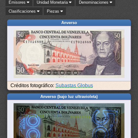
Emisores
Unidad Monetaria
Denominaciones
Clasificaciones
Piezas
Anverso
Créditos fotográfico:
Subastas Globus
Anverso (bajo luz ultravioleta)