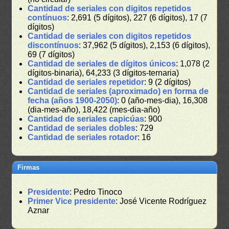
Cantidad de seriales con digitos repetidos
contínuos
: 2,691 (5 dígitos), 227 (6 dígitos), 17 (7
dígitos)
Cantidad de seriales con digitos repetidos
discontínuos
: 37,962 (5 dígitos), 2,153 (6 dígitos),
69 (7 dígitos)
Cantidad de seriales de dígitos únicos
: 1,078 (2
dígitos-binaria), 64,233 (3 dígitos-ternaria)
Cantidad de seriales repetidor
: 9 (2 dígitos)
Cantidad de seriales (aproximado) en forma de
fecha (años 1900-2050)
: 0 (año-mes-dia), 16,308
(dia-mes-año), 18,422 (mes-dia-año)
Cantidad de seriales capicúas
: 900
Cantidad de seriales dobles
: 729
Cantidad de seriales rotador
: 16
Firmas
Presidente
: Pedro Tinoco
Primer Vice presidente
: José Vicente Rodríguez
Aznar