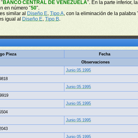
 "
BANCO CENTRAL DE VENEZUELA
". En la parte inferior,
ón en número "
50
".
 es similar al
Diseño E
,
Tipo A
, con la eliminación de la palab
es igual al
Diseño E
,
Tipo B
.
go Pieza
Fecha
Observaciones
Junio 05 1995
9818
Junio 05 1995
9919
Junio 05 1995
5504
Junio 05 1995
2043
Junio 05 1995