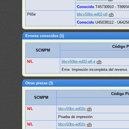
Conocido
T45730910 - T8993
P65e
bbcv50bs-ed02-u8
Conocido
U45038112 - U6425
Errores conocidos (1)
Código P
SCWPM
N/L
bbcv50bs-ed02-q8,e
Error. Impresión incompleta del reverso.
Otras piezas (3)
Código Pi
SCWPM
N/L
bbcv50bs-ed02p
Prueba de impresión
N/L
bbcv50bs-ed02s