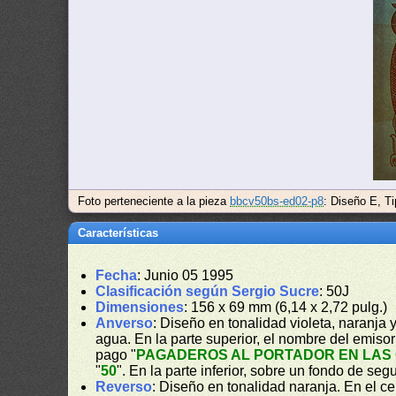
Foto perteneciente a la pieza
bbcv50bs-ed02-p8
: Diseño E, T
Características
Fecha
: Junio 05 1995
Clasificación según Sergio Sucre
: 50J
Dimensiones
: 156 x 69 mm (6,14 x 2,72 pulg.)
Anverso
: Diseño en tonalidad violeta, naranja 
agua. En la parte superior, el nombre del emisor
pago "
PAGADEROS AL PORTADOR EN LAS 
"
50
". En la parte inferior, sobre un fondo de seg
Reverso
: Diseño en tonalidad naranja. En el cen