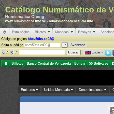
Catálogo Numismático de V
Numismática Cheng .
www.numismatica.info.ve
-
numismatica-venezuela.info
🏠
Esta página
Billetes
Monedas
Ensayos
Seccion
Código de página
bbcv50bs-ed02@
Salta al código
Avanzada
English
🏠
Billetes
Banco Central de Venezuela
Bolívar
50 Bolívares
D
Emisores
Unidad Monetaria
Denominaciones