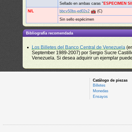
Sellado en ambas caras "
ESPECIMEN SI
N/L
bbcv50bs-ed02s2
(C)
Sin sello espécimen
Bibliografía recomendada
Los Billetes del Banco Central de Venezuela
(e
September 1989-2007) por Sergio Sucre Castillo
Venezuela. Si desea adquirir un ejemplar puede a
Catálogo de piezas
Billetes
Monedas
Ensayos