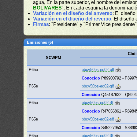
agua. En la parte superior, el nombre del emisor
BOLÍVARES
". En cada esquina la denominaci
Variación en el diseño del anverso
: El diseño
Variación en el diseño del reverso
: El diseño 
Firmas
: "Presidente" y "Primer Vice presidente"
Emisiones (6)
Códi
SCWPM
P65e
bbcv50bs-ed02-p8
Conocido
P89900792 - P8997
P65e
bbcv50bs-ed02-q8
Conocido
Q45187632 - Q8994
P65e
bbcv50bs-ed02-r8
Conocido
R47056861 - R8984
P65e
bbcv50bs-ed02-s8
Conocido
S45227953 - S8898
P65e
bbcv50bs-ed02-t8