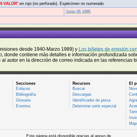
N VALOR
" en rojo (no perforado). Espécimen no numerado
Junio 05 1995
misiones desde 1940-Marzo 1989) y
Los billetes de emisión ce
, donde contiene más detalles e información profundizada sobr
l autor en la dirección de correo indicada en las referencias bi
Secciones
Recursos
El p
Enlaces
Buscar
Nov
Bibliografía
Descargas
Cont
Glosario
Identificador de pieza
Agra
Eventos
Determine serie especial
Acer
Térm
Inve
Mapa
Este página está disponible gracias al apoyo de