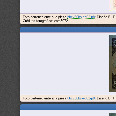
Foto perteneciente a la pieza
bbcv50bs-ed02-p8
: Diseño E, T
Créditos fotográfico: zora5072
Foto perteneciente a la pieza
bbcv50bs-ed02-p8
: Diseño E, T