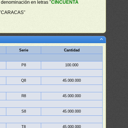
 la denominación en letras "
CINCUENTA
ra "CARACAS"
Serie
Cantidad
P8
100.000
Q8
45.000.000
R8
45.000.000
S8
45.000.000
T8
45.000.000