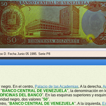
ipo D. Fecha Junio 05 1995. Serie P8
y negro. En el centro,
Palacio de las Academias
. A la derecha,
A
 "
BANCO CENTRAL DE VENEZUELA
", la denominación en l
OFICINAS DEL BANCO
". En las esquinas superiores y esqui
uridad negro, dos valores "
50
".
tro, "
BANCO CENTRAL DE VENEZUELA
". A la izquierda,
E