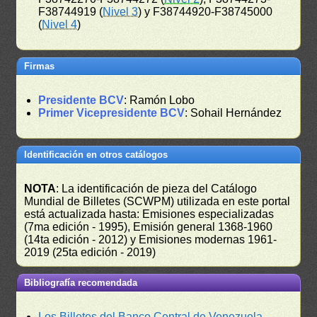
F38744919 (
Nivel 3
) y F38744920-F38745000
(
Nivel 4
)
Firmas
Presidente BCV
: Ramón Lobo
Primer Vicepresidente BCV
: Sohail Hernández
Identificación en otros catálogos
NOTA
: La identificación de pieza del Catálogo
Mundial de Billetes (SCWPM) utilizada en este portal
está actualizada hasta: Emisiones especializadas
(7ma edición - 1995), Emisión general 1368-1960
(14ta edición - 2012) y Emisiones modernas 1961-
2019 (25ta edición - 2019)
Bibliografía recomendada
Los Billetes del Banco Central de Venezuela