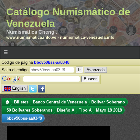
Catálogo Numismático de
Venezuela
Numismática Cheng .
www.numismatica.info.ve
-
numismatica-venezuela.info
☰
Código de página
bbcv50bss-aa03-f8
Salta al código
Avanzada
English
🏠
Billetes
Banco Central de Venezuela
Bolívar Soberano
50 Bolívares Soberanos
Diseño A
Tipo A
Mayo 18 2018
bbcv50bss-aa03-f8