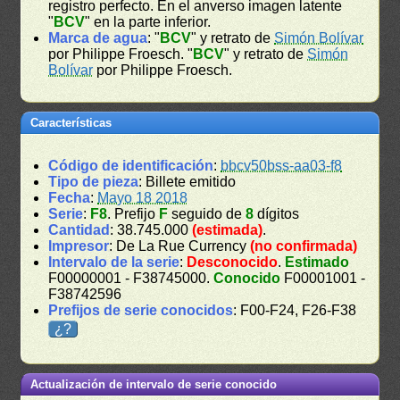
registro perfecto. En el anverso imagen latente
"
BCV
" en la parte inferior.
Marca de agua
: "
BCV
" y retrato de
Simón Bolívar
por Philippe Froesch. "
BCV
" y retrato de
Simón
Bolívar
por Philippe Froesch.
Características
Código de identificación
:
bbcv50bss-aa03-f8
Tipo de pieza
: Billete emitido
Fecha
:
Mayo 18 2018
Serie
:
F8
. Prefijo
F
seguido de
8
dígitos
Cantidad
: 38.745.000
(estimada)
.
Impresor
: De La Rue Currency
(no confirmada)
Intervalo de la serie
:
Desconocido
.
Estimado
F00000001 - F38745000.
Conocido
F00001001 -
F38742596
Prefijos de serie conocidos
: F00-F24, F26-F38
¿?
Actualización de intervalo de serie conocido