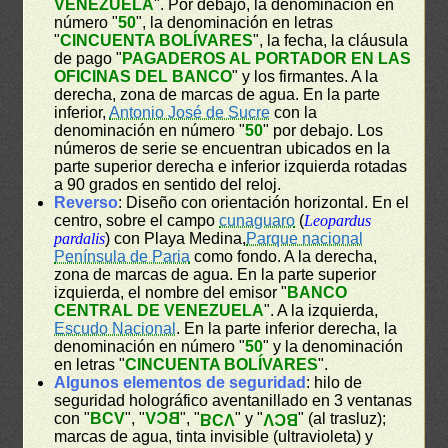
VENEZUELA
". Por debajo, la denominación en
número "
50
", la denominación en letras
"
CINCUENTA BOLÍVARES
", la fecha, la cláusula
de pago "
PAGADEROS AL PORTADOR EN LAS
OFICINAS DEL BANCO
" y los firmantes. A la
derecha, zona de marcas de agua. En la parte
inferior,
Antonio José de Sucre
con la
denominación en número "
50
" por debajo. Los
números de serie se encuentran ubicados en la
parte superior derecha e inferior izquierda rotadas
a 90 grados en sentido del reloj.
Reverso
: Diseño con orientación horizontal. En el
centro, sobre el campo
cunaguaro
(
Leopardus
pardalis
) con Playa Medina,
Parque nacional
Península de Paria
como fondo. A la derecha,
zona de marcas de agua. En la parte superior
izquierda, el nombre del emisor "
BANCO
CENTRAL DE VENEZUELA
". A la izquierda,
Escudo Nacional
. En la parte inferior derecha, la
denominación en número "
50
" y la denominación
en letras "
CINCUENTA BOLÍVARES
".
Algunos elementos de seguridad
: hilo de
seguridad holográfico aventanillado en 3 ventanas
con "
BCV
", "
BCV
", "
" y "
" (al trasluz);
BCV
BCV
marcas de agua, tinta invisible (ultravioleta) y