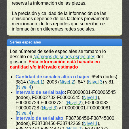
reserva la información de las piezas.
La precisión y calidad de la información de las
emisiones depende de los factores previamente
mencionado, de los reportes que se reciben e
información en diferentes redes sociales.
Series especiales
Los números de serie especiales se tomaron lo
descrito en
Números de series especiales
del
glosario.
Esta información está basada en
cantidad y/o intérvalo estimado
Cantidad de seriales altos o bajos
: 6545 (todos),
3814 (
Nivel 1
), 2003 (
Nivel 2
), 647 (
Nivel 3
) y 81
(
Nivel 4
)
Intervalo de serial bajo
: F00000001-F00006545
(todos), F00002732-F00006545 (
Nivel 1
),
F00000729-F00002731 (
Nivel 2
), F00000082-
F00000728 (
Nivel 3
) y F00000001-F00000081
(
Nivel 4
)
Intervalo de serial alto
: F38738456-F38745000
(todos), F38738456-F38742269 (
Nivel 1
),
F38742270-F38744272 (
Nivel 2
), F38744273-