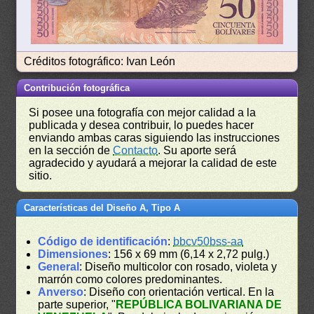
Créditos fotográfico: Ivan León
Contribución fotográfica
Si posee una fotografía con mejor calidad a la
publicada y desea contribuir, lo puedes hacer
enviando ambas caras siguiendo las instrucciones
en la sección de
Contacto
. Su aporte será
agradecido y ayudará a mejorar la calidad de este
sitio.
Características del Diseño A, Tipo A
Código de identificación
:
bbcv50bss-aa
Dimensiones
: 156 x 69 mm (6,14 x 2,72 pulg.)
General
: Diseño multicolor con rosado, violeta y
marrón como colores predominantes.
Anverso
: Diseño con orientación vertical. En la
parte superior, "
REPÚBLICA BOLIVARIANA DE