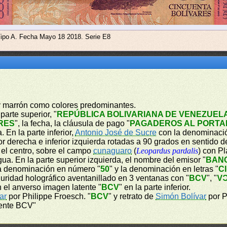
Tipo A. Fecha Mayo 18 2018. Serie E8
a y marrón como colores predominantes.
parte superior, "
REPÚBLICA BOLIVARIANA DE VENEZUEL
RES
", la fecha, la cláusula de pago "
PAGADEROS AL PORTAD
 En la parte inferior,
Antonio José de Sucre
con la denominaci
r derecha e inferior izquierda rotadas a 90 grados en sentido del
n el centro, sobre el campo
cunaguaro
(
Leopardus pardalis
) con P
a. En la parte superior izquierda, el nombre del emisor "
BAN
, la denominación en número "
50
" y la denominación en letras "
C
guridad holográfico aventanillado en 3 ventanas con "
BCV
", "
B
 En el anverso imagen latente "
BCV
" en la parte inferior.
ar
por Philippe Froesch. "
BCV
" y retrato de
Simón Bolívar
por P
dente BCV"