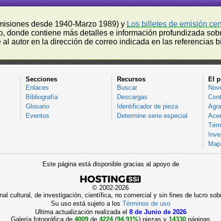
misiones desde 1940-Marzo 1989) y
Los billetes de emisión ce
, donde contiene más detalles e información profundizada sobr
l autor en la dirección de correo indicada en las referencias bi
Secciones
Recursos
El p
Enlaces
Buscar
Nov
Bibliografía
Descargas
Cont
Glosario
Identificador de pieza
Agra
Eventos
Determine serie especial
Acer
Térm
Inve
Mapa
Este página está disponible gracias al apoyo de
© 2002-2026
al cultural, de investigación, científica, no comercial y sin fines de lucro 
Su uso está sujeto a los
Términos de uso
Ultima actualización realizada el
8 de Junio de 2026
Galería fotográfica de
4009
de
4224
(
94.91%
) piezas y
14330
páginas