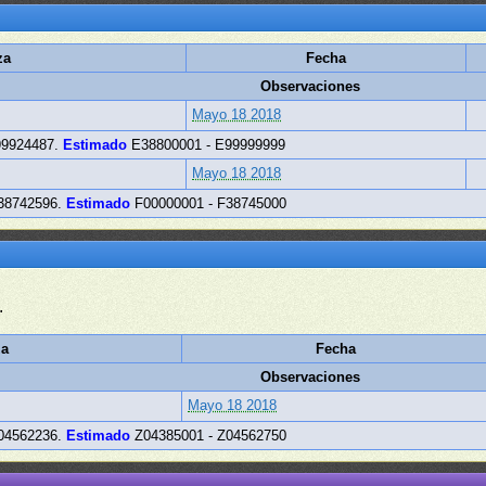
za
Fecha
Observaciones
Mayo 18 2018
99924487.
Estimado
E38800001 - E99999999
Mayo 18 2018
38742596.
Estimado
F00000001 - F38745000
.
za
Fecha
Observaciones
Mayo 18 2018
04562236.
Estimado
Z04385001 - Z04562750