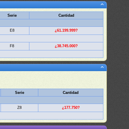
Serie
Cantidad
E8
¿61.199.999?
F8
¿38.745.000?
Serie
Cantidad
Z8
¿177.750?