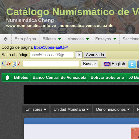
Catálogo Numismático de V
Numismática Cheng .
www.numismatica.info.ve
-
numismatica-venezuela.info
🏠
Esta página
Billetes
Monedas
Ensayos
Seccion
Código de página
bbcv50bss-aa03@
Salta al código
Avanzada
English
🏠
Billetes
Banco Central de Venezuela
Bolívar Soberano
50 Bo
Emisores
Unidad Monetaria
Denominaciones