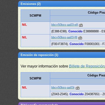
Emisiones (2)
Código Pie
SCWPM
N/L
bbcv50bss-aa03-e8
(E388-E99).
Conocido
E38888888 - E
N/L
bbcv50bss-aa03-f8
(F00-F3874).
Conocido
F00001001 - F
Emisión de reposición (1)
Ver mayor información sobre
Billete de Reposición
Código Pie
SCWPM
N/L
bbcv50bss-aa03r
(Z043-Z045).
Conocido
Z04387651 - Z