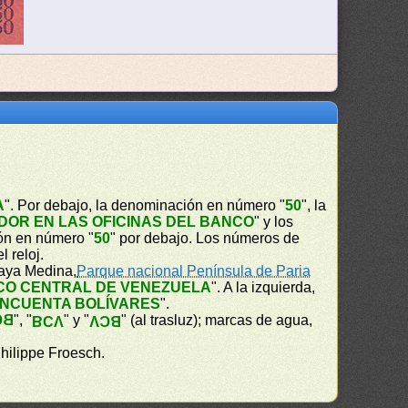
A
". Por debajo, la denominación en número "
50
", la
OR EN LAS OFICINAS DEL BANCO
" y los
ón en número "
50
" por debajo. Los números de
 reloj.
laya Medina,
Parque nacional Península de Paria
CO CENTRAL DE VENEZUELA
". A la izquierda,
INCUENTA BOLÍVARES
".
CV
", "
" y "
" (al trasluz); marcas de agua,
BCV
BCV
hilippe Froesch.