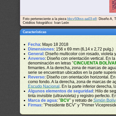
Foto perteneciente a la pieza
bbcv50bss-aa03-e8
: Diseño A, 
Créditos fotográfico: Ivan León
Características
Fecha
: Mayo 18 2018
Dimensiones
: 156 x 69 mm (6,14 x 2,72 pulg.)
General
: Diseño multicolor con rosado, violet
Anverso
: Diseño con orientación vertical. En la 
denominación en letras "
CINCUENTA BOLÍVA
firmantes. A la derecha, zona de marcas de agua.
serie se encuentran ubicados en la parte superio
Reverso
: Diseño con orientación horizontal. E
como fondo. A la derecha, zona de marcas de agu
Escudo Nacional
. En la parte inferior derecha
Algunos elementos de seguridad
: Hilo de se
tinta invisible (ultravioleta) y registro perfecto.
Marca de agua
: "
BCV
" y retrato de
Simón Bolív
Firmas
: "Presidente BCV" y "Primer Vicepresi