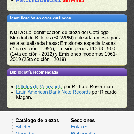
Pte. Junta Directiva
:
Sin Firma
Identificación en otros catálogos
NOTA
: La identificación de pieza del Catálogo
Mundial de Billetes (SCWPM) utilizada en este portal
está actualizada hasta: Emisiones especializadas
(7ma edición - 1995), Emisión general 1368-1960
(14ta edición - 2012) y Emisiones modernas 1961-
2019 (25ta edición - 2019)
Bibliografía recomendada
Billetes de Venezuela
por Richard Rosenman.
Latin American Bank Note Records
por Ricardo
Magan.
Catálogo de piezas
Secciones
Billetes
Enlaces
Monedas
Bibliografía