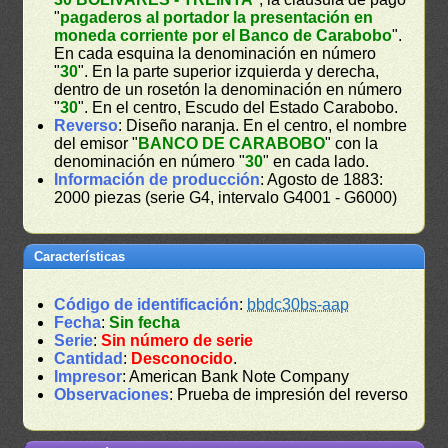
"
pagaderos al portador la presentación en
moneda corriente por el Banco de Carabobo
".
En cada esquina la denominación en número
"
30
". En la parte superior izquierda y derecha,
dentro de un rosetón la denominación en número
"
30
". En el centro, Escudo del Estado Carabobo.
Reverso
: Diseño naranja. En el centro, el nombre
del emisor "
BANCO DE CARABOBO
" con la
denominación en número "
30
" en cada lado.
Información de producción
: Agosto de 1883:
2000 piezas (serie G4, intervalo G4001 - G6000)
Características
Código de identificación
:
bbdc30bs-aap
Fecha
:
Sin fecha
Serie
:
Sin número de serie
Cantidad
:
Desconocido
.
Impresor
: American Bank Note Company
Observaciones
: Prueba de impresión del reverso