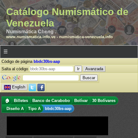
Catálogo Numismático de
Venezuela
Numismática Cheng .
www.numismatica.info.ve
-
numismatica-venezuela.info
☰
Código de página
bbdc30bs-aap
Salta al código
Avanzada
English
🏠
Billetes
Banco de Carabobo
Bolívar
30 Bolívares
Diseño A
Tipo A
bbdc30bs-aap