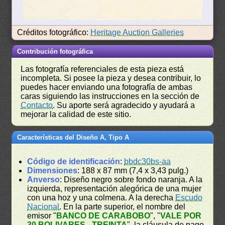
Créditos fotográfico:
Heritage Auction Galleries
Contribución fotográfica
Las fotografía referenciales de esta pieza está
incompleta. Si posee la pieza y desea contribuir, lo
puedes hacer enviando una fotografía de ambas
caras siguiendo las instrucciones en la sección de
Contacto
. Su aporte será agradecido y ayudará a
mejorar la calidad de este sitio.
Características del Diseño A, Tipo A
Código de identificación
:
bbdc30bs-aa
Dimensiones
: 188 x 87 mm (7,4 x 3,43 pulg.)
Anverso
: Diseño negro sobre fondo naranja. A la
izquierda, representación alegórica de una mujer
con una hoz y una colmena. A la derecha
Escudo
Nacional
. En la parte superior, el nombre del
emisor "
BANCO DE CARABOBO
", "
VALE POR
30 BOLIVARES - TREINTA
", la cláusula de pago