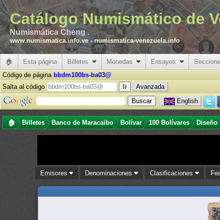
Catálogo Numismático de V
Numismática Cheng .
www.numismatica.info.ve
-
numismatica-venezuela.info
🏠
Esta página
Billetes
Monedas
Ensayos
Seccion
Código de página
bbdm100bs-ba03@
Salta al código
Avanzada
English
🏠
Billetes
Banco de Maracaibo
Bolívar
100 Bolívares
Diseño
Emisores
Denominaciones
Clasificaciones
Fe