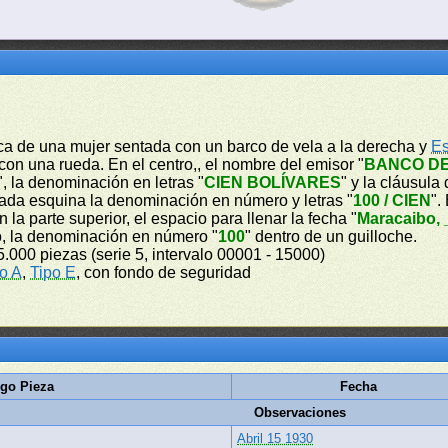
rica de una mujer sentada con un barco de vela a la derecha y
Es
on una rueda. En el centro,, el nombre del emisor "
BANCO D
", la denominación en letras "
CIEN BOLÍVARES
" y la cláusula
cada esquina la denominación en número y letras "
100 / CIEN
".
 la parte superior, el espacio para llenar la fecha "
Maracaibo, 
ro, la denominación en número "
100
" dentro de un guilloche.
5.000 piezas (serie 5, intervalo 00001 - 15000)
o A
,
Tipo E
, con fondo de seguridad
go Pieza
Fecha
Observaciones
Abril 15 1930