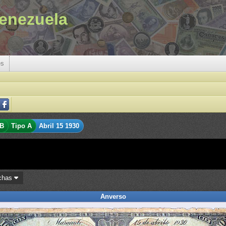
enezuela
es
 B
Tipo A
Abril 15 1930
chas
Anverso