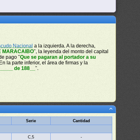
cudo Nacional
a la izquierda. A la derecha,
E MARACAIBO
", la leyenda del monto del capital
 de pago "
Que se pagaran al portador a su
 En la parte inferior, el área de firmas y la
_____ de 188__
".
Serie
Cantidad
C,5
-