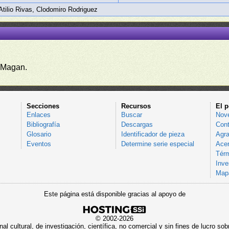
 Atilio Rivas, Clodomiro Rodriguez
 Magan.
Secciones
Recursos
El p
Enlaces
Buscar
Nov
Bibliografía
Descargas
Cont
Glosario
Identificador de pieza
Agra
Eventos
Determine serie especial
Acer
Térm
Inve
Mapa
Este página está disponible gracias al apoyo de
© 2002-2026
al cultural, de investigación, científica, no comercial y sin fines de lucro 