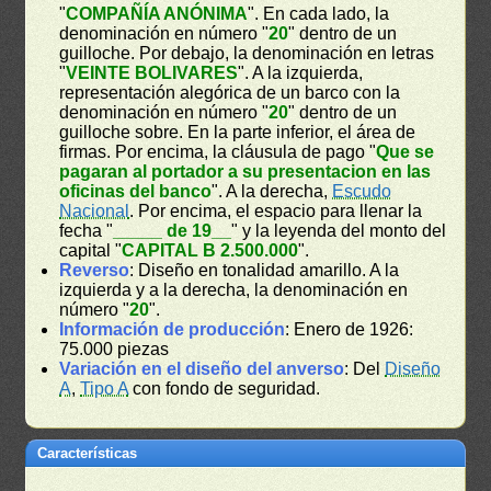
"
COMPAÑÍA ANÓNIMA
". En cada lado, la
denominación en número "
20
" dentro de un
guilloche. Por debajo, la denominación en letras
"
VEINTE BOLIVARES
". A la izquierda,
representación alegórica de un barco con la
denominación en número "
20
" dentro de un
guilloche sobre. En la parte inferior, el área de
firmas. Por encima, la cláusula de pago "
Que se
pagaran al portador a su presentacion en las
oficinas del banco
". A la derecha,
Escudo
Nacional
. Por encima, el espacio para llenar la
fecha "
_____ de 19__
" y la leyenda del monto del
capital "
CAPITAL B 2.500.000
".
Reverso
: Diseño en tonalidad amarillo. A la
izquierda y a la derecha, la denominación en
número "
20
".
Información de producción
: Enero de 1926:
75.000 piezas
Variación en el diseño del anverso
: Del
Diseño
A
,
Tipo A
con fondo de seguridad.
Características