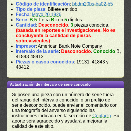
Código de identificación
:
bbdm20bs-ba02-b5
Tipo de pieza
: Billete emitido
Fecha
:
Mayo 20 1926
Serie
:
B,5
. Letra
B
con
5
dígitos
Cantidad
:
Desconocido
.
3
piezas conocida.
(basada en reportes e investigaciones. No es
concluyente la cantidad de piezas
sobrevivientes)
Impresor
: American Bank Note Company
Intervalo de la serie
:
Desconocido
.
Conocido
B,
41843-48412
Piezas o casos conocidos
: 19131, 41843 y
48412
Actualización de intervalo de serie conocido
Si posee una pieza con un número de serie fuera
del rango del intérvalo conocido, o un prefijo de
serie desconocido, puede enviar el comentario con
una fotografía del anverso siguiendo las
instruciones indicada en la sección de
Contacto
. Su
aporte será agradecido y ayudará a mejorar la
calidad de este sitio.