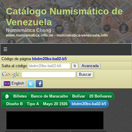
Catálogo Numismático de
Venezuela
Numismática Cheng .
www.numismatica.info.ve
-
numismatica-venezuela.info
☰
Código de página
bbdm20bs-ba02-b5
Salta al código
Avanzada
English
🏠
Billetes
Banco de Maracaibo
Bolívar
20 Bolívares
Diseño B
Tipo A
Mayo 20 1926
bbdm20bs-ba02-b5