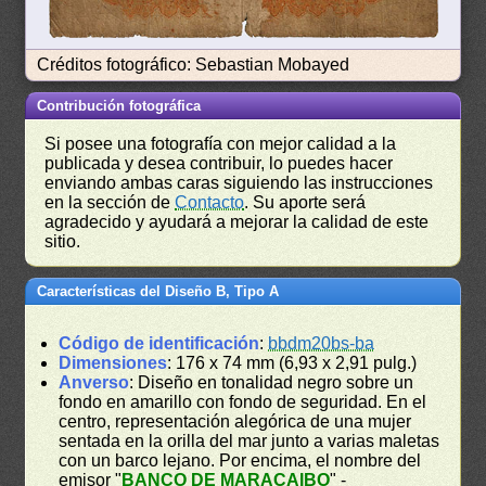
Créditos fotográfico: Sebastian Mobayed
Contribución fotográfica
Si posee una fotografía con mejor calidad a la
publicada y desea contribuir, lo puedes hacer
enviando ambas caras siguiendo las instrucciones
en la sección de
Contacto
. Su aporte será
agradecido y ayudará a mejorar la calidad de este
sitio.
Características del Diseño B, Tipo A
Código de identificación
:
bbdm20bs-ba
Dimensiones
: 176 x 74 mm (6,93 x 2,91 pulg.)
Anverso
: Diseño en tonalidad negro sobre un
fondo en amarillo con fondo de seguridad. En el
centro, representación alegórica de una mujer
sentada en la orilla del mar junto a varias maletas
con un barco lejano. Por encima, el nombre del
emisor "
BANCO DE MARACAIBO
" -