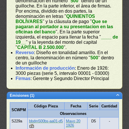
denominación en número "
500
" dentro de un
guilloche. En la parte inferior, el área de firmas.
Por encima, dividido en dos partes, la
denominación en letras "
QUINIENTOS
BOLÍVARES
" y la cláusula de pago "
Que se
pagaran al portador a su presentacion en las
oficinas del banco
". En la parte superior
izquierda, el espacio para llenar la fecha "
____ de
19__
" y la leyenda del monto del capital
"
CAPITAL B 2.500.000
".
Reverso
: Diseño en tonalidad amarillo. En el
centro, la denominación en número "
500
" dentro
de un guilloche
Información de producción
: Enero de 1926:
3000 piezas (serie 5, intervalo 00001 - 03000)
Firmas
: Gerente y Segundo Director Principal
Emisiones (1)
Código Pieza
Fecha
Serie
Cantidad
SCWPM
Observaciones
S229a
bbdm500bs-aa01-d5
Mayo 20
D5
-
1926