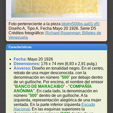
Foto perteneciente a la pieza
bbdm500bs-aa01-d5
:
Diseño A, Tipo A. Fecha Mayo 20 1926. Serie D5
Créditos fotográfico:
Richard Rosenman: Billetes de
Venezuela
Características
Fecha
: Mayo 20 1926
Dimensiones
: 176 x 74 mm (6,93 x 2,91 pulg.)
Anverso
: Diseño en tonalidad negro. En el centro,
retrato de una mujer desconocida. con la
denominación en número "
500
" por debajo dentro
de un guilloche. Por encima, el nombre del emisor
"
BANCO DE MARACAIBO
" - "
COMPAÑÍA
ANÓNIMA
". En cada lado, la denominación en
número "
500
" dentro de un guilloche. A la
izquierda, representación alegórica de una mujer
sentada. En la parte inferior izquierda
Escudo
Nacional
. En las esquinas superiores la