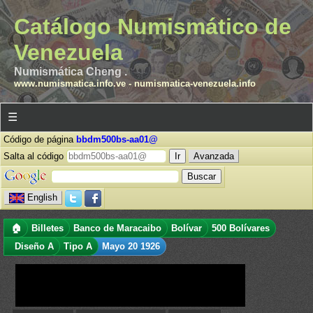
Catálogo Numismático de
Venezuela
Numismática Cheng .
www.numismatica.info.ve
-
numismatica-venezuela.info
☰
Código de página
bbdm500bs-aa01@
Salta al código
Avanzada
English
🏠
Billetes
Banco de Maracaibo
Bolívar
500 Bolívares
Diseño A
Tipo A
Mayo 20 1926