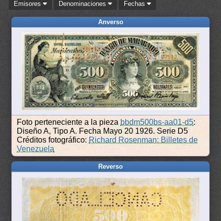
Emisores
Denominaciones
Fechas
Anverso
Foto perteneciente a la pieza
bbdm500bs-aa01-d5
:
Diseño A, Tipo A. Fecha Mayo 20 1926. Serie D5
Créditos fotográfico:
Richard Rosenman: Billetes de
Venezuela
Reverso