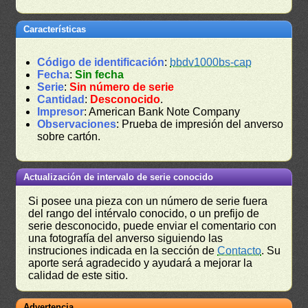
Características
Código de identificación
:
bbdv1000bs-cap
Fecha
:
Sin fecha
Serie
:
Sin número de serie
Cantidad
:
Desconocido
.
Impresor
: American Bank Note Company
Observaciones
: Prueba de impresión del anverso
sobre cartón.
Actualización de intervalo de serie conocido
Si posee una pieza con un número de serie fuera
del rango del intérvalo conocido, o un prefijo de
serie desconocido, puede enviar el comentario con
una fotografía del anverso siguiendo las
instruciones indicada en la sección de
Contacto
. Su
aporte será agradecido y ayudará a mejorar la
calidad de este sitio.
Advertencia