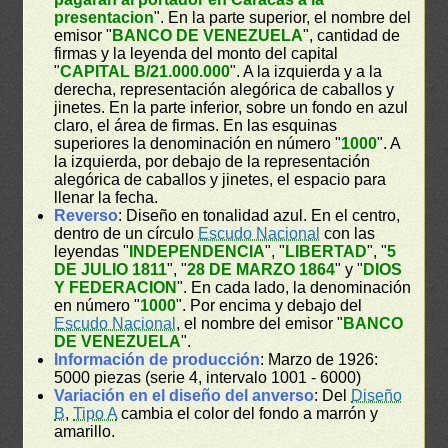
presentacion
". En la parte superior, el nombre del
emisor "
BANCO DE VENEZUELA
", cantidad de
firmas y la leyenda del monto del capital
"
CAPITAL B/21.000.000
". A la izquierda y a la
derecha, representación alegórica de caballos y
jinetes. En la parte inferior, sobre un fondo en azul
claro, el área de firmas. En las esquinas
superiores la denominación en número "
1000
". A
la izquierda, por debajo de la representación
alegórica de caballos y jinetes, el espacio para
llenar la fecha.
Reverso
: Diseño en tonalidad azul. En el centro,
dentro de un círculo
Escudo Nacional
con las
leyendas "
INDEPENDENCIA
", "
LIBERTAD
", "
5
DE JULIO 1811
", "
28 DE MARZO 1864
" y "
DIOS
Y FEDERACION
". En cada lado, la denominación
en número "
1000
". Por encima y debajo del
Escudo Nacional
, el nombre del emisor "
BANCO
DE VENEZUELA
".
Información de producción
: Marzo de 1926:
5000 piezas (serie 4, intervalo 1001 - 6000)
Variación en el diseño del anverso
: Del
Diseño
B
,
Tipo A
cambia el color del fondo a marrón y
amarillo.