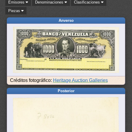
Emisores
Denominaciones
Clasificaciones
Piezas
Anverso
Créditos fotográfico:
Heritage Auction Galleries
Posterior