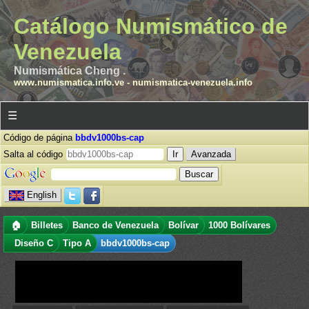
Catálogo Numismático de
Venezuela
Numismática Cheng .
www.numismatica.info.ve
-
numismatica-venezuela.info
☰
Código de página
bbdv1000bs-cap
Salta al código
Avanzada
English
🏠
Billetes
Banco de Venezuela
Bolívar
1000 Bolívares
Diseño C
Tipo A
bbdv1000bs-cap