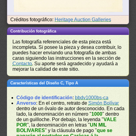
Créditos fotográfico:
Heritage Auction Galleries
Contribución fotográfica
Las fotografía referenciales de esta pieza está
incompleta. Si posee la pieza y desea contribuir, lo
puedes hacer enviando una fotografía de ambas
caras siguiendo las instrucciones en la sección de
Contacto
. Su aporte será agradecido y ayudará a
mejorar la calidad de este sitio.
Características del Diseño C, Tipo A
Código de identificación
:
bbdv1000bs-ca
Anverso
: En el centro, retrato de
Simón Bolívar
dentro de un óvalo de autor desconocido. En cada
lado, la denominación en número "
1000
" dentro
de un guilloche. Por debajo, la leyenda "
VALE
POR
", la denominación en letras "
UN MIL
BOLIVARES
" y la cláusula de pago "
que se
pagarán al portador en Carácas á la