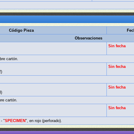
Código Pieza
Fec
Observaciones
Sin fecha
)
bre cartón.
Sin fecha
2)
Sin fecha
3)
re cartón.
Sin fecha
)
 - "
SPECIMEN
", en rojo (perforado).