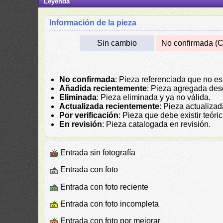
Leyenda
Información de la pieza
Sin cambio
No confirmada (C
No confirmada
: Pieza referenciada que no es
Añadida recientemente
: Pieza agregada des
Eliminada
: Pieza eliminada y ya no válida.
Actualizada recientemente
: Pieza actualiza
Por verificación
: Pieza que debe existir teór
En revisión
: Pieza catalogada en revisión.
Entrada sin fotografía
Entrada con foto
Entrada con foto reciente
Entrada con foto incompleta
Entrada con foto por mejorar