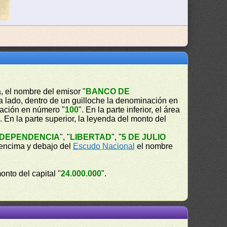
, el nombre del emisor "
BANCO DE
a lado, dentro de un guilloche la denominación en
inación en número "
100
". En la parte inferior, el área
". En la parte superior, la leyenda del monto del
NDEPENDENCIA
", "
LIBERTAD
", "
5 DE JULIO
 encima y debajo del
Escudo Nacional
el nombre
nto del capital "
24.000.000
".