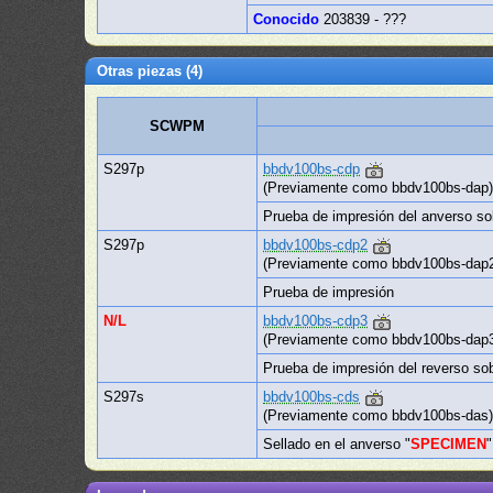
Conocido
203839 - ???
Otras piezas (4)
SCWPM
S297p
bbdv100bs-cdp
(Previamente como bbdv100bs-dap
Prueba de impresión del anverso so
S297p
bbdv100bs-cdp2
(Previamente como bbdv100bs-dap
Prueba de impresión
N/L
bbdv100bs-cdp3
(Previamente como bbdv100bs-dap
Prueba de impresión del reverso sob
S297s
bbdv100bs-cds
(Previamente como bbdv100bs-das
Sellado en el anverso "
SPECIMEN
"