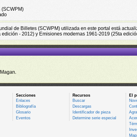
tes (SCWPM)
ado
Mundial de Billetes (SCWPM) utilizada en este portal está actu
a edición - 2012) y Emisiones modernas 1961-2019 (25ta edició
 Magan.
Secciones
Recursos
El p
Enlaces
Buscar
Nov
Bibliografía
Descargas
Cont
Glosario
Identificador de pieza
Agra
Eventos
Determine serie especial
Acer
Térm
Inve
Mapa