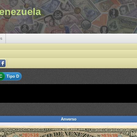
enezuela
es
C
Tipo D
Anverso