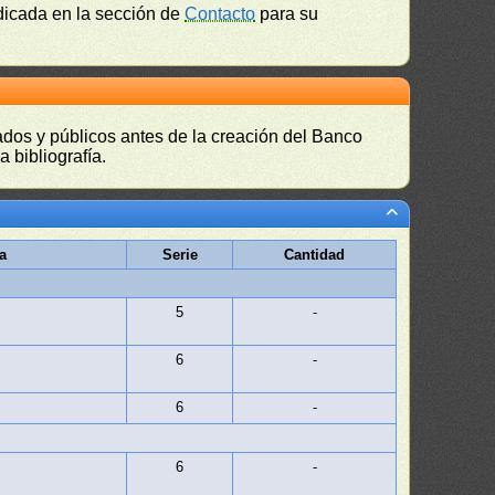
ndicada en la sección de
Contacto
para su
vados y públicos antes de la creación del Banco
 bibliografía.
a
Serie
Cantidad
5
-
6
-
6
-
6
-