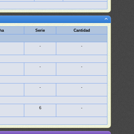
ha
Serie
Cantidad
-
-
-
-
-
-
6
-