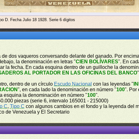
po D. Fecha Julio 18 1928. Serie 6 dígitos
ica de dos vaqueros conversando delante del ganado. Por encima
 debajo, la denominación en letras "
CIEN BOLÍVARES
". En cad
lenar la fecha. En cada esquina dentro de un guilloche la denom
GADEROS AL PORTADOR EN LAS OFICINAS DEL BANCO
tro, dentro de un círculo
Escudo Nacional
con las leyendas "
I
RACION
", en cada lado la denominación en número "
100
". Por
da esquina la denominación en número "
100
".
50.000 piezas (serie 6, intervalo 165001 - 215000)
o C
,
Tipo C
con algunos cambios en el fondo y la leyenda del mo
co de Venezuela y El Secretario