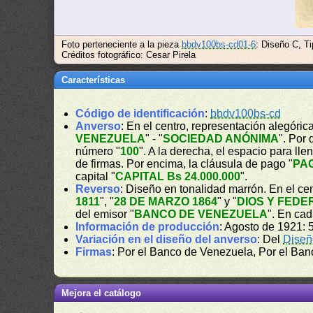
Foto perteneciente a la pieza
bbdv100bs-cd01-6
: Diseño C, Ti
Créditos fotográfico: Cesar Pirela
Características
Código de identificación
:
bbdv100bs-cd
Anverso
: En el centro, representación alegór
VENEZUELA
" - "
SOCIEDAD ANÓNIMA
". Por
número "
100
". A la derecha, el espacio para l
de firmas. Por encima, la cláusula de pago "
PA
capital "
CAPITAL Bs 24.000.000
".
Reverso
: Diseño en tonalidad marrón. En el cen
1811
", "
28 DE MARZO 1864
" y "
DIOS Y FEDE
del emisor "
BANCO DE VENEZUELA
". En ca
Información de producción
: Agosto de 1921: 
Variación en el diseño del anverso
: Del
Diseñ
Firmas
: Por el Banco de Venezuela, Por el Ban
Mejora el catálogo