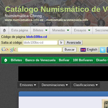
Catálogo Numismático de V
Numismática Cheng .
www.numismatica.info.ve
-
numismatica-venezuela.info
🏠
Esta página
Billetes
Monedas
Ensayos
Seccion
Código de página
bbdv100bs-cd
Salta al código
Avanzada
English
🏠
Billetes
Banco de Venezuela
Bolívar
100 Bolívares
Diseño 
Emisores
Denominaciones
Clasificaciones