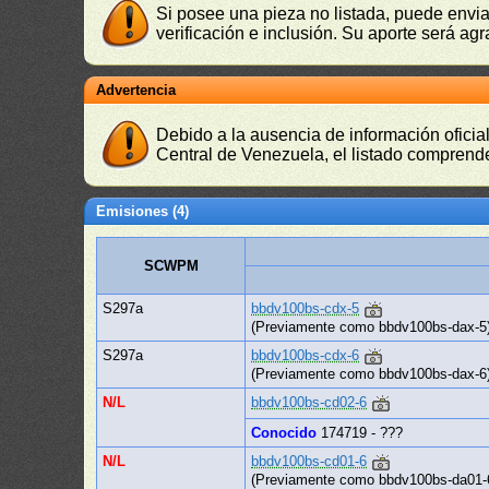
Si posee una pieza no listada, puede envia
verificación e inclusión. Su aporte será agr
Advertencia
Debido a la ausencia de información oficial
Central de Venezuela, el listado comprende
Emisiones (4)
SCWPM
S297a
bbdv100bs-cdx-5
(Previamente como bbdv100bs-dax-5
S297a
bbdv100bs-cdx-6
(Previamente como bbdv100bs-dax-6
N/L
bbdv100bs-cd02-6
Conocido
174719 - ???
N/L
bbdv100bs-cd01-6
(Previamente como bbdv100bs-da01-