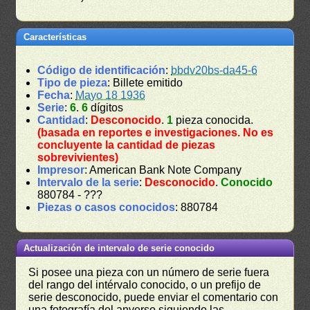
Características
Código de identificación
:
bbdv20bs-da45-6
Tipo de pieza
: Billete emitido
Fecha
:
Mayo 18 1936
Serie
:
6
.
6
dígitos
Cantidad
:
Desconocido
.
1
pieza conocida.
(basada en reportes e investigaciones. No es
concluyente la cantidad de piezas
sobrevivientes)
Impresor
: American Bank Note Company
Intervalo de la serie
:
Desconocido
.
Conocido
880784 - ???
Piezas o casos conocidos
: 880784
Actualización de intervalo de serie conocido
Si posee una pieza con un número de serie fuera
del rango del intérvalo conocido, o un prefijo de
serie desconocido, puede enviar el comentario con
una fotografía del anverso siguiendo las