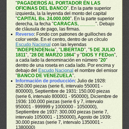
"
PAGADEROS AL PORTADOR EN LAS
OFICINAS DEL BANCO
". En la parte superior
izquierda, la la leyenda del monto del capital
"
CAPITAL Bs. 24.000.000
". En la parte superior
derecha, la fecha "
CARACAS, ______
". Debajo
de cláusula de pago, las firmas.
Reverso
: Fondo con patrones de guilloches de
color verde. En el centro, dentro de un círculo
Escudo Nacional
con las leyendas
"
INDEPENDENcia
", "
LIBERTAD
", "
5 DE JULIO
1811
", "
28 DE MARZO 1864
" y "
DIOS Y FEDon
",
a cada lado la denominación en número "
20
"
dentro de una roseta en cada lado. Por encima y
debajo del
Escudo Nacional
el nombre del emisor
"
BANCO DE VENEZUELA
".
Información de producción
: Julio de 1928:
250.000 piezas (serie 6, intervalo 550001 -
800000), Septiembre de 1931: 150.000 piezas
(serie 6, intervalo 800001 - 950000), Diciembre de
1936: 100.000 piezas (serie 6 y 7, intervalo
950001 - 999999 y 1000000 - 1050000),
Septiembre de 1937: 300.000 piezas (serie 7,
intervalo 1050001 - 1350000), Agosto de 1939:
30.000 piezas (serie 7, intervalo 1350001 -
1380000)