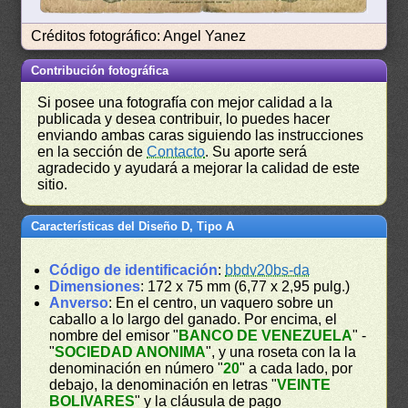
Créditos fotográfico: Angel Yanez
Contribución fotográfica
Si posee una fotografía con mejor calidad a la
publicada y desea contribuir, lo puedes hacer
enviando ambas caras siguiendo las instrucciones
en la sección de
Contacto
. Su aporte será
agradecido y ayudará a mejorar la calidad de este
sitio.
Características del Diseño D, Tipo A
Código de identificación
:
bbdv20bs-da
Dimensiones
: 172 x 75 mm (6,77 x 2,95 pulg.)
Anverso
: En el centro, un vaquero sobre un
caballo a lo largo del ganado. Por encima, el
nombre del emisor "
BANCO DE VENEZUELA
" -
"
SOCIEDAD ANONIMA
", y una roseta con la la
denominación en número "
20
" a cada lado, por
debajo, la denominación en letras "
VEINTE
BOLIVARES
" y la cláusula de pago