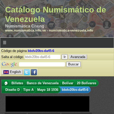
Catálogo Numismático de
Venezuela
Numismática Cheng .
www.numismatica.info.ve
-
numismatica-venezuela.info
☰
Código de página
bbdv20bs-da45-6
Salta al código
Avanzada
English
🏠
Billetes
Banco de Venezuela
Bolívar
20 Bolívares
Diseño D
Tipo A
Mayo 18 1936
bbdv20bs-da45-6