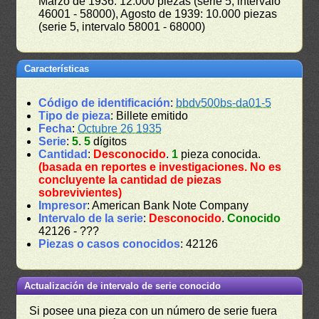
Marzo de 1936: 12.000 piezas (serie 5, intervalo
46001 - 58000), Agosto de 1939: 10.000 piezas
(serie 5, intervalo 58001 - 68000)
Características
Código de identificación
:
bbdv500bs-da01-5
Tipo de pieza
: Billete emitido
Fecha
:
Octubre 26 1935
Serie
:
5
.
5
dígitos
Cantidad
:
Desconocido
.
1
pieza conocida.
(basada en reportes e investigaciones. No es
concluyente la cantidad de piezas
sobrevivientes)
Impresor
: American Bank Note Company
Intervalo de la serie
:
Desconocido
.
Conocido
42126 - ???
Piezas o casos conocidos
: 42126
Actualización de intervalo de serie conocido
Si posee una pieza con un número de serie fuera