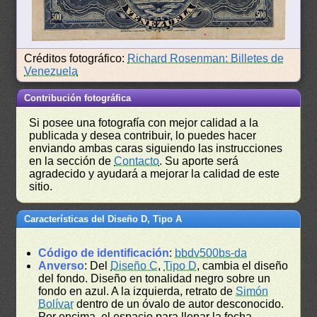
Créditos fotográfico:
Richard Rosenman: Billetes de
Venezuela
Contribución fotográfica
Si posee una fotografía con mejor calidad a la
publicada y desea contribuir, lo puedes hacer
enviando ambas caras siguiendo las instrucciones
en la sección de
Contacto
. Su aporte será
agradecido y ayudará a mejorar la calidad de este
sitio.
Características del Diseño D, Tipo A
Código de identificación
:
bbdv500bs-da
Anverso
: Del
Diseño C
,
Tipo D
, cambia el diseño
del fondo. Diseño en tonalidad negro sobre un
fondo en azul. A la izquierda, retrato de
Simón
Bolívar
dentro de un óvalo de autor desconocido.
Por encima, el espacio para llenar la fecha