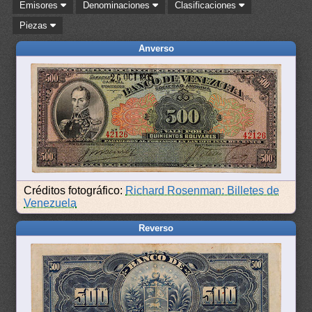
Emisores
Denominaciones
Clasificaciones
Piezas
Anverso
Créditos fotográfico:
Richard Rosenman: Billetes de
Venezuela
Reverso