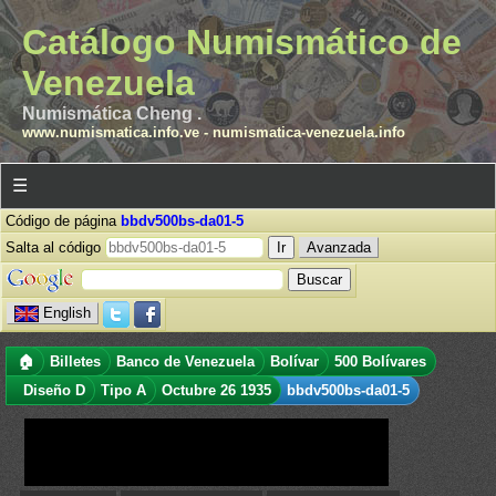
Catálogo Numismático de
Venezuela
Numismática Cheng .
www.numismatica.info.ve
-
numismatica-venezuela.info
☰
Código de página
bbdv500bs-da01-5
Salta al código
Avanzada
English
🏠
Billetes
Banco de Venezuela
Bolívar
500 Bolívares
Diseño D
Tipo A
Octubre 26 1935
bbdv500bs-da01-5