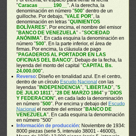
"
Caracas _____ 190__
". A la derecha, la
denominación en número "
500
" dentro de un
guilloche. Por debajo, "
VALE POR
", la
denominación en letras "
QUINIENTOS
BOLÍVARES
". Por encima, el nombre del emisor
"
BANCO DE VENEZUELA
" - "
SOCIEDAD
ANÓNIMA
". En cada esquina la denominación en
número "
500
". En la parte inferior, el área de
firmas. Por encima, la cláusula de pago
"
PAGADEROS AL PORTADOR EN LAS
OFICINAS DEL BANCO
". Debajo de la fecha, la
leyenda del monto del capital "
CAPITAL Bs.
24.000.000
".
Reverso
: Diseño en tonalidad azul. En el centro,
dentro de un círculo
Escudo Nacional
con las
leyendas "
INDEPENDENCIA
", "
LIBERTAD
", "
5
DE JULIO 1811
", "
28 DE MARZO 1864
" y "
DIOS
Y FEDERACION
", en cada lado la denominación
en número "
500
". Por encima y debajo del
Escudo
Nacional
el nombre del emisor "
BANCO DE
VENEZUELA
". En cada esquina la denominación
en número "500"
Información de producción
: Noviembre de 1934:
8000 piezas (serie 5, intervalo 38001 - 46000),