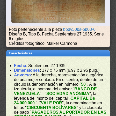
Foto perteneciente a la pieza
bbdv50bs-bb03-6
:
Diseño B, Tipo B. Fecha Septiembre 27 1935. Serie
6 dígitos
Créditos fotográfico: Maiker Carmona
Características
Fecha
: Septiembre 27 1935
Dimensiones
: 177 x 75 mm (6,97 x 2,95 pulg.)
Anverso
: A la derecha, representación alegórica
de una mujer sentada. En el centro, dentro de un
círculo la denominación en número "
50
". A la
izquierda, el nombre del emisor "
BANCO DE
VENEZUELA
" - "
SOCIEDAD ANÓNIMA
", la
leyenda del monto del capital "
CAPITAL Bs
24.000.000.
", "
VALE POR
", la denominación en
letras "
CINCUENTA BOLÍVARES
" y la cláusula
de pago "
PAGADEROS AL PORTADOR EN LAS