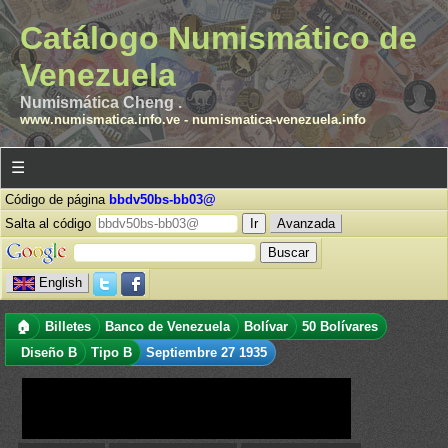
Catálogo Numismático de
Venezuela
Numismática Cheng .
www.numismatica.info.ve
-
numismatica-venezuela.info
☰
Código de página
bbdv50bs-bb03@
Salta al código
Avanzada
English
🏠
Billetes
Banco de Venezuela
Bolívar
50 Bolívares
Diseño B
Tipo B
Septiembre 27 1935