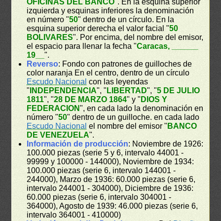
OFICINAS DEL BANCO
". En la esquina superior
izquierda y esquinas inferiores la denominación
en número "
50
" dentro de un círculo. En la
esquina superior derecha el valor facial "
50
BOLIVARES
". Por encima, del nombre del emisor,
el espacio para llenar la fecha "
Caracas, ______
19__
".
Reverso
: Fondo con patrones de guilloches de
color naranja En el centro, dentro de un círculo
Escudo Nacional
con las leyendas
"
INDEPENDENCIA
", "
LIBERTAD
", "
5 DE JULIO
1811
", "
28 DE MARZO 1864
" y "
DIOS Y
FEDERACION
", en cada lado la denominación en
número "
50
" dentro de un guilloche. en cada lado
Escudo Nacional
el nombre del emisor "
BANCO
DE VENEZUELA
".
Información de producción
: Noviembre de 1926:
100.000 piezas (serie 5 y 6, intervalo 44001 -
99999 y 100000 - 144000), Noviembre de 1934:
100.000 piezas (serie 6, intervalo 144001 -
244000), Marzo de 1936: 60.000 piezas (serie 6,
intervalo 244001 - 304000), Diciembre de 1936:
60.000 piezas (serie 6, intervalo 304001 -
364000), Agosto de 1939: 46.000 piezas (serie 6,
intervalo 364001 - 410000)