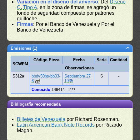
Variación en el diseño del anverso
: Del
Diseño
C
,
Tipo A
, en la zona de firmas, se agregó un
fondo de seguridad compuesto por patrones
guilloche.
Firmas
: Por el Banco de Venezuela y Por el
Banco de Venezuela
Emisiones (1)
Código Pieza
Fecha
Serie
Cantidad
SCWPM
Observaciones
S312a
bbdv50bs-bb03-
Septiembre 27
6
-
6
1935
Conocido
149414 - ???
Bibliografía recomendada
Billetes de Venezuela
por Richard Rosenman.
Latin American Bank Note Records
por Ricardo
Magan.