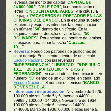
leyenda del monto del capital "
CAPITAL Bs
24.000.000.
", "
VALE POR
", la denominación en
letras "
CINCUENTA BOLÍVARES
" y la cláusula
de pago "
PAGADEROS AL PORTADOR EN LAS
OFICINAS DEL BANCO
". En la esquina superior
izquierda y esquinas inferiores la denominación
en número "
50
" dentro de un círculo. En la
esquina superior derecha el valor facial "
50
BOLIVARES
". Por encima, del nombre del emisor,
el espacio para llenar la fecha "
Caracas, ______
19__
".
Reverso
: Fondo con patrones de guilloches de
color naranja En el centro, dentro de un círculo
Escudo Nacional
con las leyendas
"
INDEPENDENCIA
", "
LIBERTAD
", "
5 DE JULIO
1811
", "
28 DE MARZO 1864
" y "
DIOS Y
FEDERACION
", en cada lado la denominación en
número "
50
" dentro de un guilloche. en cada lado
Escudo Nacional
el nombre del emisor "
BANCO
DE VENEZUELA
".
Información de producción
: Noviembre de 1926:
100.000 piezas (serie 5 y 6, intervalo 44001 -
99999 y 100000 - 144000), Noviembre de 1934:
100.000 piezas (serie 6, intervalo 144001 -
244000), Marzo de 1936: 60.000 piezas (serie 6,