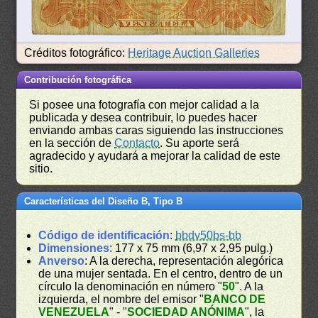
Créditos fotográfico:
Heritage Auction Galleries
Contribución fotográfica
Si posee una fotografía con mejor calidad a la
publicada y desea contribuir, lo puedes hacer
enviando ambas caras siguiendo las instrucciones
en la sección de
Contacto
. Su aporte será
agradecido y ayudará a mejorar la calidad de este
sitio.
Características del Diseño B, Tipo B
Código de identificación
:
bbdv50bs-bb
Dimensiones
: 177 x 75 mm (6,97 x 2,95 pulg.)
Anverso
: A la derecha, representación alegórica
de una mujer sentada. En el centro, dentro de un
círculo la denominación en número "
50
". A la
izquierda, el nombre del emisor "
BANCO DE
VENEZUELA
" - "
SOCIEDAD ANÓNIMA
", la