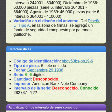
intervalo 244001 - 304000), Diciembre de 1936:
60.000 piezas (serie 6, intervalo 304001 -
364000), Agosto de 1939: 46.000 piezas (serie 6,
intervalo 364001 - 410000)
Variación en el diseño del anverso
: Del
Diseño
C
,
Tipo A
, en la zona de firmas, se agregó un
fondo de seguridad compuesto por patrones
guilloche.
Características
Código de identificación
:
bbdv50bs-bb19-6
Tipo de pieza
: Billete emitido
Fecha
:
Septiembre 29 1936
Serie
:
6
.
6
dígitos
Cantidad
:
Desconocido
.
Impresor
: American Bank Note Company
Intervalo de la serie
:
Desconocido
.
Conocido
282737 - ???
Actualización de intervalo de serie conocido