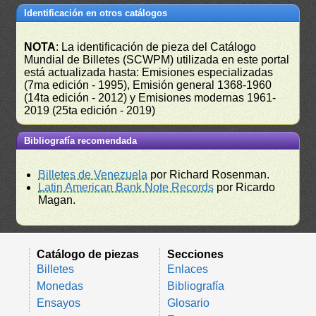
Identificación en otros catálogos
NOTA
: La identificación de pieza del Catálogo
Mundial de Billetes (SCWPM) utilizada en este portal
está actualizada hasta: Emisiones especializadas
(7ma edición - 1995), Emisión general 1368-1960
(14ta edición - 2012) y Emisiones modernas 1961-
2019 (25ta edición - 2019)
Bibliografía recomendada
Billetes de Venezuela
por Richard Rosenman.
Latin American Bank Note Records
por Ricardo
Magan.
Catálogo de piezas
Secciones
Billetes
Enlaces
Monedas
Bibliografía
Ensayos
Glosario