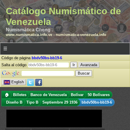
Catálogo Numismático de
Venezuela
Numismática Cheng .
www.numismatica.info.ve
-
numismatica-venezuela.info
☰
Código de página
bbdv50bs-bb19-6
Salta al código
Avanzada
English
🏠
Billetes
Banco de Venezuela
Bolívar
50 Bolívares
Diseño B
Tipo B
Septiembre 29 1936
bbdv50bs-bb19-6