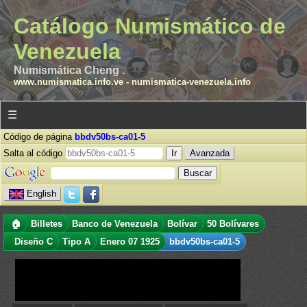
Catálogo Numismático de
Venezuela
Numismática Cheng .
www.numismatica.info.ve
-
numismatica-venezuela.info
☰
Código de página
bbdv50bs-ca01-5
Salta al código
Avanzada
English
🏠
Billetes
Banco de Venezuela
Bolívar
50 Bolívares
Diseño C
Tipo A
Enero 07 1925
bbdv50bs-ca01-5