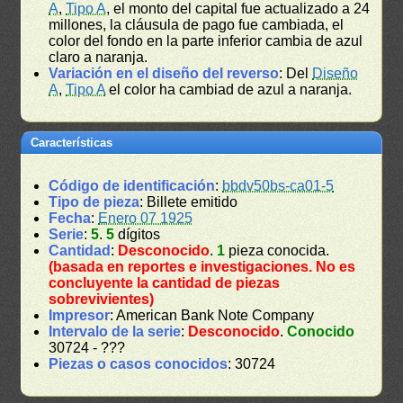
A
,
Tipo A
, el monto del capital fue actualizado a 24
millones, la cláusula de pago fue cambiada, el
color del fondo en la parte inferior cambia de azul
claro a naranja.
Variación en el diseño del reverso
: Del
Diseño
A
,
Tipo A
el color ha cambiad de azul a naranja.
Características
Código de identificación
:
bbdv50bs-ca01-5
Tipo de pieza
: Billete emitido
Fecha
:
Enero 07 1925
Serie
:
5
.
5
dígitos
Cantidad
:
Desconocido
.
1
pieza conocida.
(basada en reportes e investigaciones. No es
concluyente la cantidad de piezas
sobrevivientes)
Impresor
: American Bank Note Company
Intervalo de la serie
:
Desconocido
.
Conocido
30724 - ???
Piezas o casos conocidos
: 30724