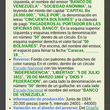
izquierda, el nombre del emisor "
BANCO DE
VENEZUELA
" - "
SOCIEDAD ANÓNIMA
", la
leyenda del monto del capital "
CAPITAL Bs
24.000.000.
", "
VALE POR
", la denominación en
letras "
CINCUENTA BOLÍVARES
" y la cláusula
de pago "
PAGADEROS AL PORTADOR EN LAS
OFICINAS DEL BANCO
". En la esquina superior
izquierda y esquinas inferiores la denominación
en número "
50
" dentro de un círculo. En la
esquina superior derecha el valor facial "
50
BOLIVARES
". Por encima, del nombre del emisor,
el espacio para llenar la fecha "
Caracas, ______
19__
".
Reverso
: Fondo con patrones de guilloches de
color naranja En el centro, dentro de un círculo
Escudo Nacional
con las leyendas
"
INDEPENDENCIA
", "
LIBERTAD
", "
5 DE JULIO
1811
", "
28 DE MARZO 1864
" y "
DIOS Y
FEDERACION
", en cada lado la denominación en
número "
50
" dentro de un guilloche. en cada lado
Escudo Nacional
el nombre del emisor "
BANCO
DE VENEZUELA
".
Información de producción
: Junio de 1924:
20.000 piezas (serie 5, intervalo 24001 - 44000)
Variación en el diseño del anverso
: Del
Diseño