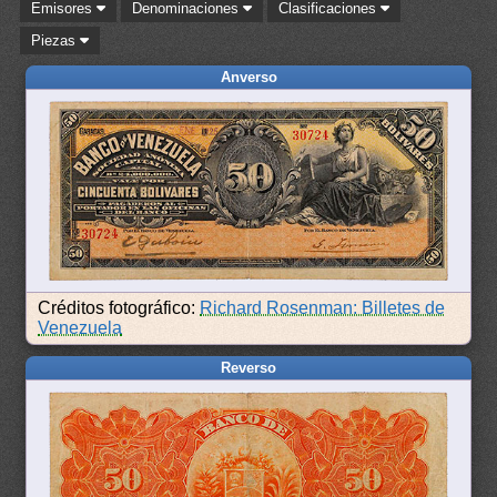
Emisores
Denominaciones
Clasificaciones
Piezas
Anverso
Créditos fotográfico:
Richard Rosenman: Billetes de
Venezuela
Reverso