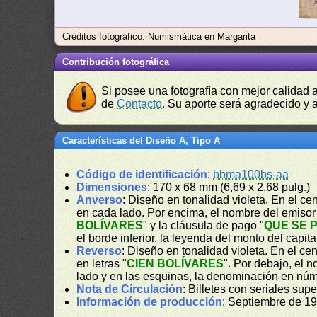
Créditos fotográfico: Numismática en Margarita
Contribución fotográfica
Si posee una fotografía con mejor calidad 
de
Contacto
. Su aporte será agradecido y a
Características del Diseño A, Tipo A
Código de identificación
:
bbma100bs-aa
Dimensiones
: 170 x 68 mm (6,69 x 2,68 pulg.)
Anverso
: Diseño en tonalidad violeta. En el c
en cada lado. Por encima, el nombre del emisor
BOLÍVARES
" y la cláusula de pago "
QUE SE 
el borde inferior, la leyenda del monto del capital
Reverso
: Diseño en tonalidad violeta. En el c
en letras "
CIEN BOLÍVARES
". Por debajo, el 
lado y en las esquinas, la denominación en núm
Nota de Circulación
: Billetes con seriales su
Información de producción
: Septiembre de 1