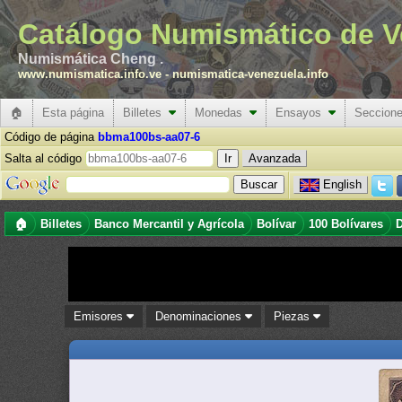
Catálogo Numismático de V
Numismática Cheng .
www.numismatica.info.ve
-
numismatica-venezuela.info
🏠
Esta página
Billetes
Monedas
Ensayos
Seccion
Código de página
bbma100bs-aa07-6
Salta al código
Avanzada
English
🏠
Billetes
Banco Mercantil y Agrícola
Bolívar
100 Bolívares
D
Emisores
Denominaciones
Piezas