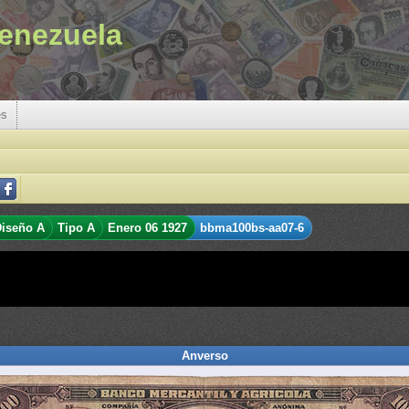
enezuela
es
iseño A
Tipo A
Enero 06 1927
bbma100bs-aa07-6
Anverso