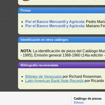
Firmas
Por el Banco Mercantil y Agricola
: Pedro Mar
Por el Banco Mercantil y Agricola
: Mariano F
Identificación en otros catálogos
NOTA
: La identificación de pieza del Catálogo M
- 1995), Emisión general 1368-1960 (14ta edición
Bibliografía recomendada
Billetes de Venezuela
por Richard Rosenman.
Latin American Bank Note Records
por Ricardo
Catálogo de piezas
Billetes