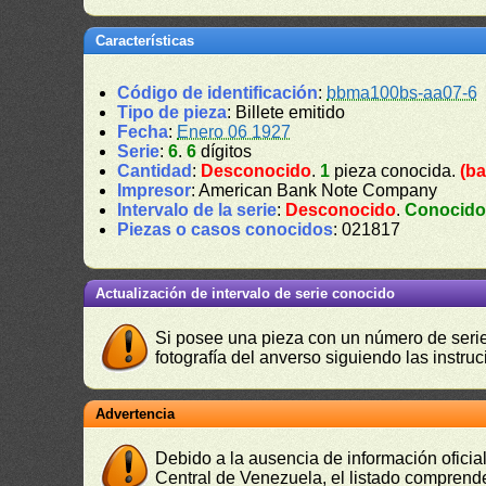
Características
Código de identificación
:
bbma100bs-aa07-6
Tipo de pieza
: Billete emitido
Fecha
:
Enero 06 1927
Serie
:
6
.
6
dígitos
Cantidad
:
Desconocido
.
1
pieza conocida.
(ba
Impresor
: American Bank Note Company
Intervalo de la serie
:
Desconocido
.
Conocid
Piezas o casos conocidos
: 021817
Actualización de intervalo de serie conocido
Si posee una pieza con un número de serie 
fotografía del anverso siguiendo las instru
Advertencia
Debido a la ausencia de información oficial
Central de Venezuela, el listado comprende