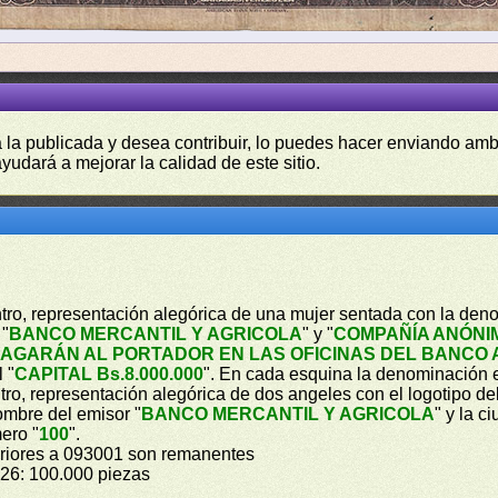
a la publicada y desea contribuir, lo puedes hacer enviando amb
yudará a mejorar la calidad de este sitio.
entro, representación alegórica de una mujer sentada con la de
 "
BANCO MERCANTIL Y AGRICOLA
" y "
COMPAÑÍA ANÓNI
PAGARÁN AL PORTADOR EN LAS OFICINAS DEL BANCO 
 "
CAPITAL Bs.8.000.000
". En cada esquina la denominación 
entro, representación alegórica de dos angeles con el logotipo 
nombre del emisor "
BANCO MERCANTIL Y AGRICOLA
" y la c
ero "
100
".
periores a 093001 son remanentes
926: 100.000 piezas