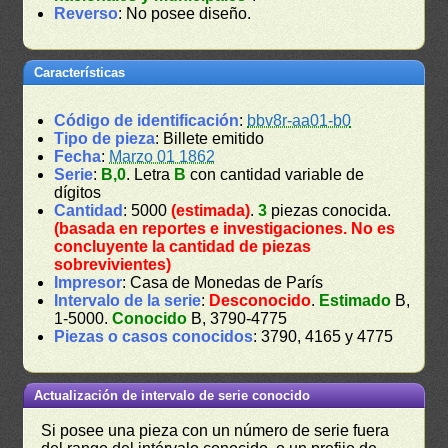
Reverso
: No posee diseño.
Características
Código de identificación
:
bbv8r-aa01-b0
Tipo de pieza
: Billete emitido
Fecha
:
Marzo 01 1862
Serie
:
B,0
. Letra
B
con cantidad variable de
dígitos
Cantidad
: 5000
(estimada)
.
3
piezas conocida.
(basada en reportes e investigaciones. No es
concluyente la cantidad de piezas
sobrevivientes)
Impresor
: Casa de Monedas de París
Intervalo de la serie
:
Desconocido
.
Estimado
B,
1-5000.
Conocido
B, 3790-4775
Piezas o casos conocidos
: 3790, 4165 y 4775
Actualización de intervalo de serie conocido
Si posee una pieza con un número de serie fuera