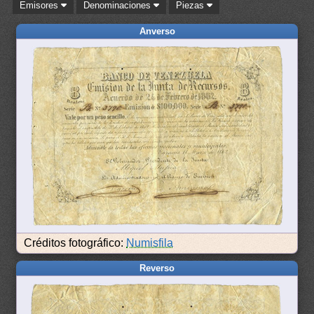
Emisores
Denominaciones
Piezas
Anverso
Créditos fotográfico:
Numisfila
Reverso