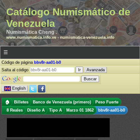
Catálogo Numismático de
Venezuela
Numismática Cheng .
www.numismatica.info.ve
-
numismatica-venezuela.info
☰
Código de página
bbv8r-aa01-b0
Salta al código
Avanzada
English
🏠
Billetes
Banco de Venezuela (primero)
Peso Fuerte
8 Reales
Diseño A
Tipo A
Marzo 01 1862
bbv8r-aa01-b0