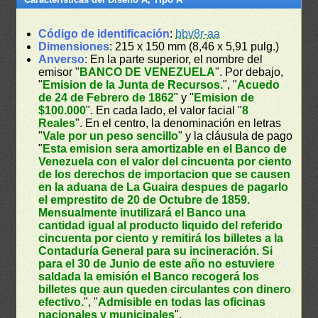
Código de identificación
:
bbv8r-aa
Dimensiones
: 215 x 150 mm (8,46 x 5,91 pulg.)
Anverso
: En la parte superior, el nombre del
emisor "
BANCO DE VENEZUELA
". Por debajo,
"
Emision de la Junta de Recursos.
", "
Acuedo
de 24 de Febrero de 1862
" y "
Emision de
$100.000
". En cada lado, el valor facial "
8
Reales
". En el centro, la denominación en letras
"
Vale por un peso sencillo
" y la cláusula de pago
"
Esta emision sera amortizable en el Banco de
Venezuela con el valor del cincuenta por ciento
de los derechos de importacion que se causen
en la aduana de La Guaira despues de pagarlo
el emprestito de 20 de Octubre de 1859.
Mensualmente inutilizará el Banco una
cantidad igual al producto liquido del referido
cincuenta por ciento y remitirá los billetes a la
Contaduría General para su incineración. Si
para el 30 de Junio de este año no estuviere
saldada la emisión el Banco recogerá los
billetes que aun queden circulantes con dinero
efectivo.
", "
Admisible en todas las oficinas
nacionales y municipales
".