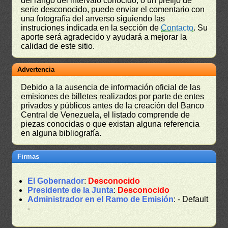
del rango del intérvalo conocido, o un prefijo de
serie desconocido, puede enviar el comentario con
una fotografía del anverso siguiendo las
instruciones indicada en la sección de
Contacto
. Su
aporte será agradecido y ayudará a mejorar la
calidad de este sitio.
Advertencia
Debido a la ausencia de información oficial de las
emisiones de billetes realizados por parte de entes
privados y públicos antes de la creación del Banco
Central de Venezuela, el listado comprende de
piezas conocidas o que existan alguna referencia
en alguna bibliografía.
Firmas
El Gobernador
:
Desconocido
Presidente de la Junta
:
Desconocido
Administrador en el Ramo de Emisión
: - Default
-