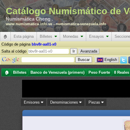
Catálogo Numismático de V
Numismática Cheng .
www.numismatica.info.ve
-
numismatica-venezuela.info
🏠
Esta página
Billetes
Monedas
Ensayos
Seccion
Código de página
bbv8r-aa01-x0
Salta al código
Avanzada
English
🏠
Billetes
Banco de Venezuela (primero)
Peso Fuerte
8 Reales
Emisores
Denominaciones
Piezas