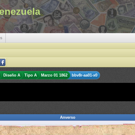
enezuela
es
Diseño A
Tipo A
Marzo 01 1862
bbv8r-aa01-x0
Anverso