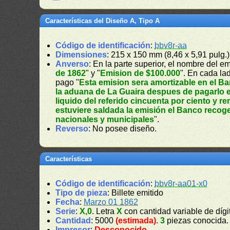
Características del Diseño A, Tipo A
Código de identificación
:
bbv8r-aa
Dimensiones
: 215 x 150 mm (8,46 x 5,91 pulg.)
Anverso
: En la parte superior, el nombre del em
de 1862
" y "
Emision de $100.000
". En cada lad
pago "
Esta emision sera amortizable en el B
la aduana de La Guaira despues de pagarlo e
liquido del referido cincuenta por ciento y re
estuviere saldada la emisión el Banco recoge
nacionales y municipales
".
Reverso
: No posee diseño.
Características
Código de identificación
:
bbv8r-aa01-x0
Tipo de pieza
: Billete emitido
Fecha
:
Marzo 01 1862
Serie
:
X,0
. Letra
X
con cantidad variable de dígi
Cantidad
: 5000
(estimada)
.
3
piezas conocida
Impresor
:
Desconocido