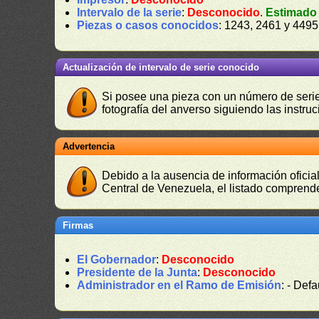
Intervalo de la serie
:
Desconocido
.
Estimado
Piezas o casos conocidos
: 1243, 2461 y 4495
Actualización de intervalo de serie conocido
Si posee una pieza con un número de serie 
fotografía del anverso siguiendo las instru
Advertencia
Debido a la ausencia de información oficial
Central de Venezuela, el listado comprende
Firmas
El Gobernador
:
Desconocido
Presidente de la Junta
:
Desconocido
Administrador en el Ramo de Emisión
: - Defa