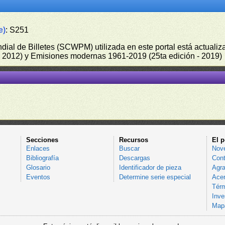
e)
: S251
undial de Billetes (SCWPM) utilizada en este portal está actual
 - 2012) y Emisiones modernas 1961-2019 (25ta edición - 2019)
Secciones
Recursos
El p
Enlaces
Buscar
Nov
Bibliografía
Descargas
Cont
Glosario
Identificador de pieza
Agra
Eventos
Determine serie especial
Acer
Térm
Inve
Mapa