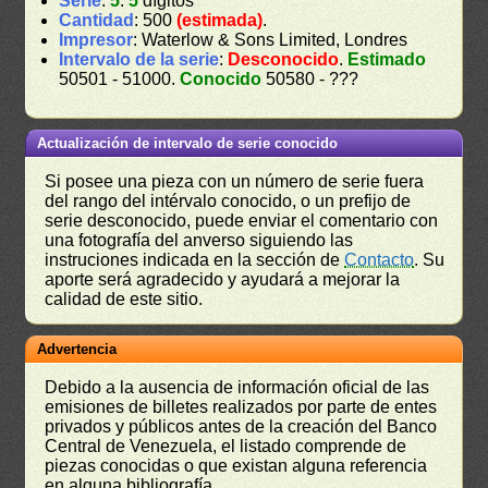
Serie
:
5
.
5
dígitos
Cantidad
: 500
(estimada)
.
Impresor
: Waterlow & Sons Limited, Londres
Intervalo de la serie
:
Desconocido
.
Estimado
50501 - 51000.
Conocido
50580 - ???
Actualización de intervalo de serie conocido
Si posee una pieza con un número de serie fuera
del rango del intérvalo conocido, o un prefijo de
serie desconocido, puede enviar el comentario con
una fotografía del anverso siguiendo las
instruciones indicada en la sección de
Contacto
. Su
aporte será agradecido y ayudará a mejorar la
calidad de este sitio.
Advertencia
Debido a la ausencia de información oficial de las
emisiones de billetes realizados por parte de entes
privados y públicos antes de la creación del Banco
Central de Venezuela, el listado comprende de
piezas conocidas o que existan alguna referencia
en alguna bibliografía.