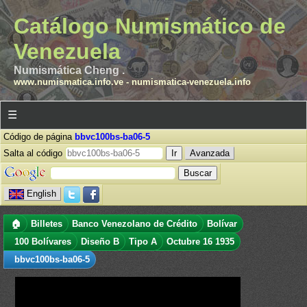
Catálogo Numismático de
Venezuela
Numismática Cheng .
www.numismatica.info.ve
-
numismatica-venezuela.info
☰
Código de página
bbvc100bs-ba06-5
Salta al código
Avanzada
English
🏠
Billetes
Banco Venezolano de Crédito
Bolívar
100 Bolívares
Diseño B
Tipo A
Octubre 16 1935
bbvc100bs-ba06-5