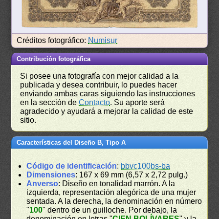
Créditos fotográfico:
Numisur
Contribución fotográfica
Si posee una fotografía con mejor calidad a la
publicada y desea contribuir, lo puedes hacer
enviando ambas caras siguiendo las instrucciones
en la sección de
Contacto
. Su aporte será
agradecido y ayudará a mejorar la calidad de este
sitio.
Características del Diseño B, Tipo A
Código de identificación
:
bbvc100bs-ba
Dimensiones
: 167 x 69 mm (6,57 x 2,72 pulg.)
Anverso
: Diseño en tonalidad marrón. A la
izquierda, representación alegórica de una mujer
sentada. A la derecha, la denominación en número
"
100
" dentro de un guilloche. Por debajo, la
denominación en letras "
CIEN BOLÍVARES
" y la