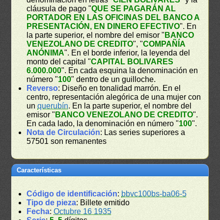
cláusula de pago "
QUE SE PAGARÁN AL
PORTADOR EN LAS OFICINAS DEL BANCO A
PRESENTACIÓN, EN DINERO EFECTIVO
". En
la parte superior, el nombre del emisor "
BANCO
VENEZOLANO DE CREDITO
", "
COMPAÑÍA
ANÓNIMA
". En el borde inferior, la leyenda del
monto del capital "
CAPITAL BOLIVARES
6.000.000
". En cada esquina la denominación en
número "
100
" dentro de un guilloche.
Reverso
: Diseño en tonalidad marrón. En el
centro, representación alegórica de una mujer con
un
querubín
. En la parte superior, el nombre del
emisor "
BANCO VENEZOLANO DE CREDITO
".
En cada lado, la denominación en número "
100
".
Nota de Circulación
: Las series superiores a
57501 son remanentes
Características
Código de identificación
:
bbvc100bs-ba06-5
Tipo de pieza
: Billete emitido
Fecha
:
Octubre 16 1935